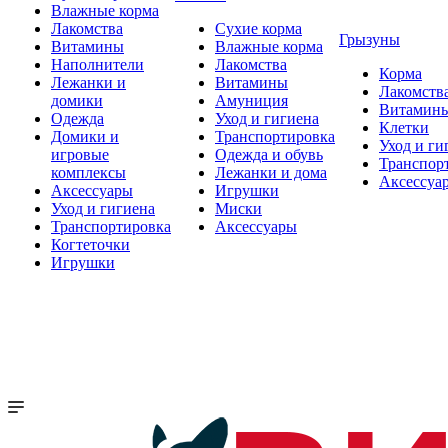
Влажные корма
Лакомства
Сухие корма
Грызуны
Витамины
Влажные корма
Наполнители
Лакомства
Корма
Лежанки и
Витамины
Лакомств
домики
Амуниция
Витамин
Одежда
Уход и гигиена
Клетки
Домики и
Транспортировка
Уход и ги
игровые
Одежда и обувь
Транспор
комплексы
Лежанки и дома
Аксессуа
Аксессуары
Игрушки
Уход и гигиена
Миски
Транспортировка
Аксессуары
Когтеточки
Игрушки