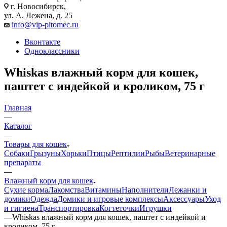
г. Новосибирск,
ул. А. Лежена, д. 25
info@vip-pitomec.ru
Вконтакте
Одноклассники
Whiskas влажный корм для кошек,
паштет с индейкой и кроликом, 75 г
Главная
—
Каталог
—
Товары для кошек
Собаки
Грызуны
Хорьки
Птицы
Рептилии
Рыбы
Ветеринарные
препараты
—
Влажный корм для кошек
Сухие корма
Лакомства
Витамины
Наполнители
Лежанки и
домики
Одежда
Домики и игровые комплексы
Аксессуары
Уход
и гигиена
Транспортировка
Когтеточки
Игрушки
—
Whiskas влажный корм для кошек, паштет с индейкой и
кроликом, 75 г