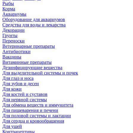
Рыбы
Корма
Аквариумы
Оборудование для аквариумов
Средства для воды и лекарства
Декорации
Грунты
Переноски
Ветеринарные препараты
Антибиотики
Вакцины
Витаминные препараты
Дезинфицирующие вещества
Для выделительной системы и почек
Для глаз и носа
Для зубов и десен
Для кожи
Для костей и суставов
Для нервной системы
Для обмена веществ и иммунитета
Для пищеварения и печени
Для половой системы и лактации
Для сердца и кровообращения
Для ушей
Контрацептивы