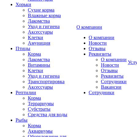
Хорьки
Сухие корма
Влажные корма
Лакомства
Уход и гигиена
О компании
Аксессуары
Клетки
О компании
Амуниция
Новости
Птицы
Отзывы
Корма
Реквизиты
Лакомства
О компании
Усл
Витамины
Новости
Клетки
Отзывы
Уход и гигиена
Реквизиты
Транспортировка
Сотрудники
Аксессуары
Вакансии
Рептилии
Сотрудники
Корма
Террариумы
Субстраты
Средства для воды
Рыбы
Корма
Аквариумы
Оборудование для