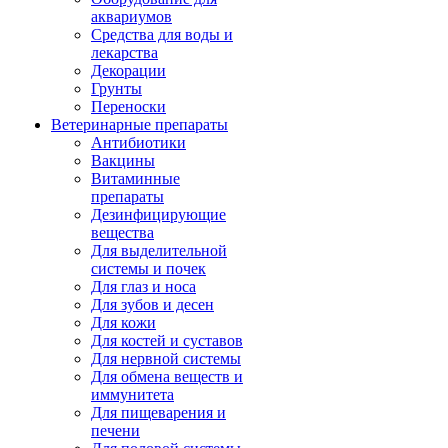
аквариумов
Средства для воды и
лекарства
Декорации
Грунты
Переноски
Ветеринарные препараты
Антибиотики
Вакцины
Витаминные
препараты
Дезинфицирующие
вещества
Для выделительной
системы и почек
Для глаз и носа
Для зубов и десен
Для кожи
Для костей и суставов
Для нервной системы
Для обмена веществ и
иммунитета
Для пищеварения и
печени