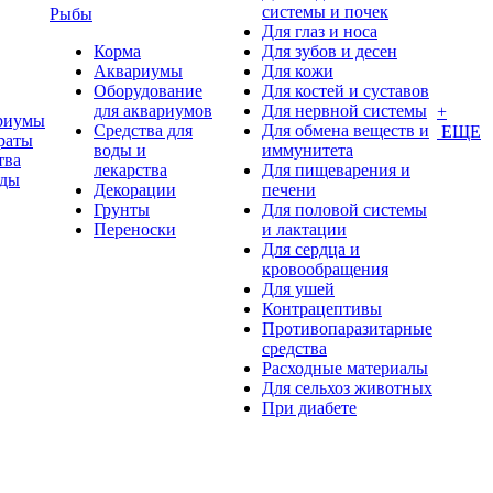
системы и почек
Рыбы
Для глаз и носа
Корма
Для зубов и десен
Аквариумы
Для кожи
Оборудование
Для костей и суставов
для аквариумов
Для нервной системы
+
риумы
Средства для
Для обмена веществ и
ЕЩЕ
раты
воды и
иммунитета
тва
лекарства
Для пищеварения и
оды
Декорации
печени
Грунты
Для половой системы
Переноски
и лактации
Для сердца и
кровообращения
Для ушей
Контрацептивы
Противопаразитарные
средства
Расходные материалы
Для сельхоз животных
При диабете