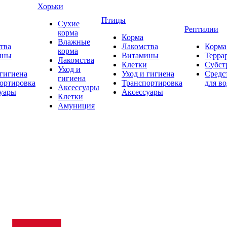
Хорьки
Птицы
Сухие
Рептилии
корма
Корма
Влажные
тва
Лакомства
Корма
корма
ины
Витамины
Терра
Лакомства
Клетки
Субст
Уход и
 гигиена
Уход и гигиена
Средс
гигиена
ортировка
Транспортировка
для в
Аксессуары
уары
Аксессуары
Клетки
Амуниция