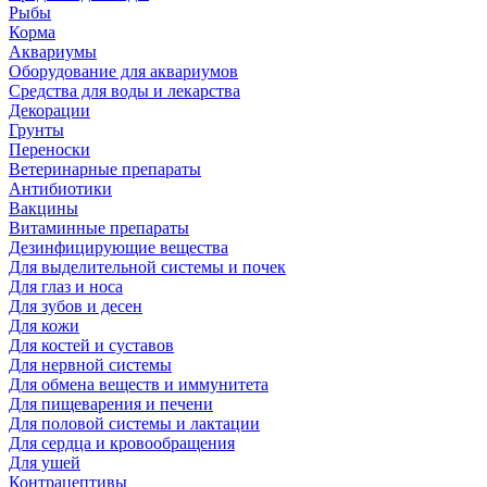
Рыбы
Корма
Аквариумы
Оборудование для аквариумов
Средства для воды и лекарства
Декорации
Грунты
Переноски
Ветеринарные препараты
Антибиотики
Вакцины
Витаминные препараты
Дезинфицирующие вещества
Для выделительной системы и почек
Для глаз и носа
Для зубов и десен
Для кожи
Для костей и суставов
Для нервной системы
Для обмена веществ и иммунитета
Для пищеварения и печени
Для половой системы и лактации
Для сердца и кровообращения
Для ушей
Контрацептивы