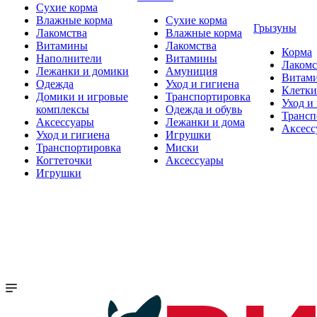
Сухие корма
Влажные корма
Сухие корма
Грызуны
Лакомства
Влажные корма
Витамины
Лакомства
Корма
Наполнители
Витамины
Лакомс
Лежанки и домики
Амуниция
Витам
Одежда
Уход и гигиена
Клетки
Домики и игровые
Транспортировка
Уход и
комплексы
Одежда и обувь
Трансп
Аксессуары
Лежанки и дома
Аксесс
Уход и гигиена
Игрушки
Транспортировка
Миски
Когтеточки
Аксессуары
Игрушки