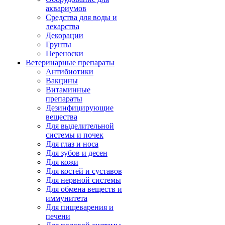
аквариумов
Средства для воды и
лекарства
Декорации
Грунты
Переноски
Ветеринарные препараты
Антибиотики
Вакцины
Витаминные
препараты
Дезинфицирующие
вещества
Для выделительной
системы и почек
Для глаз и носа
Для зубов и десен
Для кожи
Для костей и суставов
Для нервной системы
Для обмена веществ и
иммунитета
Для пищеварения и
печени