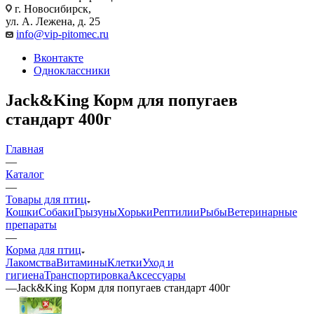
г. Новосибирск,
ул. А. Лежена, д. 25
info@vip-pitomec.ru
Вконтакте
Одноклассники
Jack&King Корм для попугаев
стандарт 400г
Главная
—
Каталог
—
Товары для птиц
Кошки
Собаки
Грызуны
Хорьки
Рептилии
Рыбы
Ветеринарные
препараты
—
Корма для птиц
Лакомства
Витамины
Клетки
Уход и
гигиена
Транспортировка
Аксессуары
—
Jack&King Корм для попугаев стандарт 400г