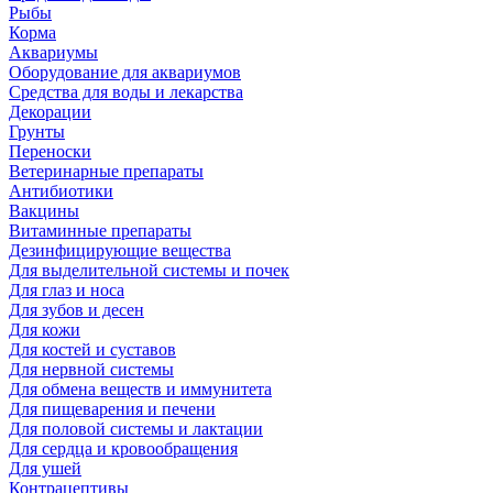
Рыбы
Корма
Аквариумы
Оборудование для аквариумов
Средства для воды и лекарства
Декорации
Грунты
Переноски
Ветеринарные препараты
Антибиотики
Вакцины
Витаминные препараты
Дезинфицирующие вещества
Для выделительной системы и почек
Для глаз и носа
Для зубов и десен
Для кожи
Для костей и суставов
Для нервной системы
Для обмена веществ и иммунитета
Для пищеварения и печени
Для половой системы и лактации
Для сердца и кровообращения
Для ушей
Контрацептивы