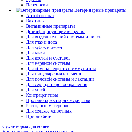
Переноски
Ветеринарные препараты
Антибиотики
Вакцины
Витаминные препараты
Дезинфицирующие вещества
Для выделительной системы и почек
Для глаз и носа
Для зубов и десен
Для кожи
Для костей и суставов
Для нервной системы
Для обмена веществ и иммунитета
Для пищеварения и печени
Для половой системы и лактации
Для сердца и кровообращения
Для ушей
Контрацептивы
Противопаразитарные средства
Расходные материалы
Для сельхоз животных
При диабете
Сухие корма для кошек
Наполнители для кошачьего туалета