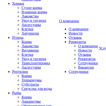
Хорьки
Сухие корма
Влажные корма
Лакомства
Уход и гигиена
О компании
Аксессуары
Клетки
О компании
Амуниция
Новости
Птицы
Отзывы
Корма
Реквизиты
Лакомства
О компании
Усл
Витамины
Новости
Клетки
Отзывы
Уход и гигиена
Реквизиты
Транспортировка
Сотрудники
Аксессуары
Вакансии
Рептилии
Сотрудники
Корма
Террариумы
Субстраты
Средства для воды
Рыбы
Корма
Аквариумы
Оборудование для