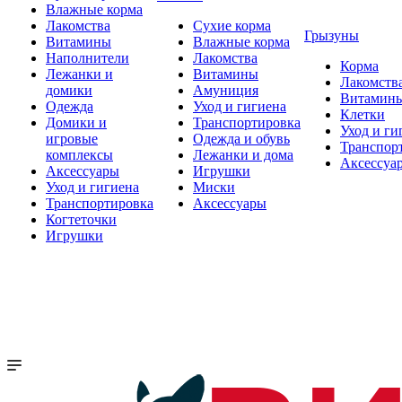
Влажные корма
Лакомства
Сухие корма
Грызуны
Витамины
Влажные корма
Наполнители
Лакомства
Корма
Лежанки и
Витамины
Лакомств
домики
Амуниция
Витамин
Одежда
Уход и гигиена
Клетки
Домики и
Транспортировка
Уход и ги
игровые
Одежда и обувь
Транспор
комплексы
Лежанки и дома
Аксессуа
Аксессуары
Игрушки
Уход и гигиена
Миски
Транспортировка
Аксессуары
Когтеточки
Игрушки