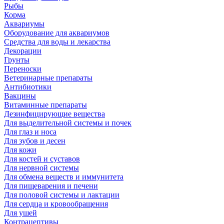
Рыбы
Корма
Аквариумы
Оборудование для аквариумов
Средства для воды и лекарства
Декорации
Грунты
Переноски
Ветеринарные препараты
Антибиотики
Вакцины
Витаминные препараты
Дезинфицирующие вещества
Для выделительной системы и почек
Для глаз и носа
Для зубов и десен
Для кожи
Для костей и суставов
Для нервной системы
Для обмена веществ и иммунитета
Для пищеварения и печени
Для половой системы и лактации
Для сердца и кровообращения
Для ушей
Контрацептивы