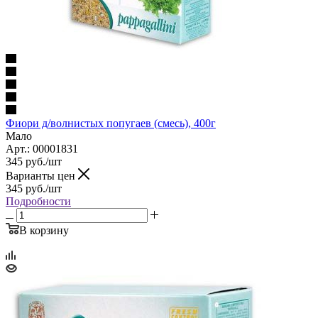
Фиори д/волнистых попугаев (смесь), 400г
Мало
Арт.: 00001831
345
руб.
/шт
Варианты цен
345
руб.
/шт
Подробности
В корзину