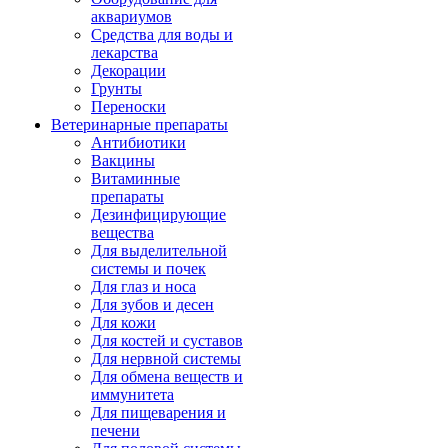
аквариумов
Средства для воды и
лекарства
Декорации
Грунты
Переноски
Ветеринарные препараты
Антибиотики
Вакцины
Витаминные
препараты
Дезинфицирующие
вещества
Для выделительной
системы и почек
Для глаз и носа
Для зубов и десен
Для кожи
Для костей и суставов
Для нервной системы
Для обмена веществ и
иммунитета
Для пищеварения и
печени