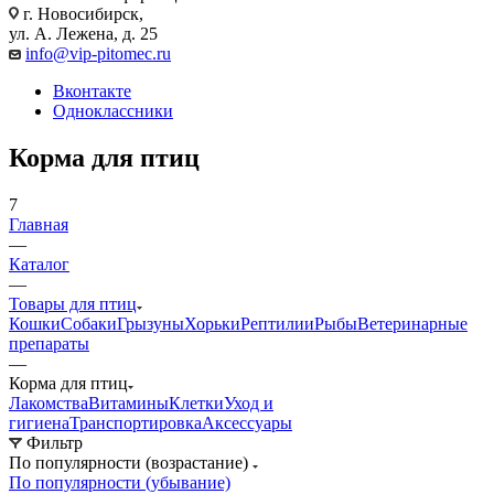
г. Новосибирск,
ул. А. Лежена, д. 25
info@vip-pitomec.ru
Вконтакте
Одноклассники
Корма для птиц
7
Главная
—
Каталог
—
Товары для птиц
Кошки
Собаки
Грызуны
Хорьки
Рептилии
Рыбы
Ветеринарные
препараты
—
Корма для птиц
Лакомства
Витамины
Клетки
Уход и
гигиена
Транспортировка
Аксессуары
Фильтр
По популярности (возрастание)
По популярности (убывание)