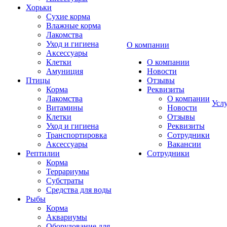
Хорьки
Сухие корма
Влажные корма
Лакомства
Уход и гигиена
О компании
Аксессуары
Клетки
О компании
Амуниция
Новости
Птицы
Отзывы
Корма
Реквизиты
Лакомства
О компании
Усл
Витамины
Новости
Клетки
Отзывы
Уход и гигиена
Реквизиты
Транспортировка
Сотрудники
Аксессуары
Вакансии
Рептилии
Сотрудники
Корма
Террариумы
Субстраты
Средства для воды
Рыбы
Корма
Аквариумы
Оборудование для