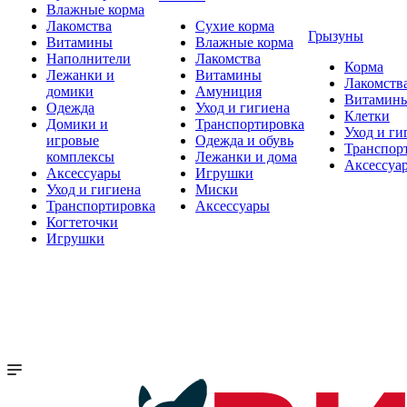
Влажные корма
Лакомства
Сухие корма
Грызуны
Витамины
Влажные корма
Наполнители
Лакомства
Корма
Лежанки и
Витамины
Лакомств
домики
Амуниция
Витамин
Одежда
Уход и гигиена
Клетки
Домики и
Транспортировка
Уход и ги
игровые
Одежда и обувь
Транспор
комплексы
Лежанки и дома
Аксессуа
Аксессуары
Игрушки
Уход и гигиена
Миски
Транспортировка
Аксессуары
Когтеточки
Игрушки