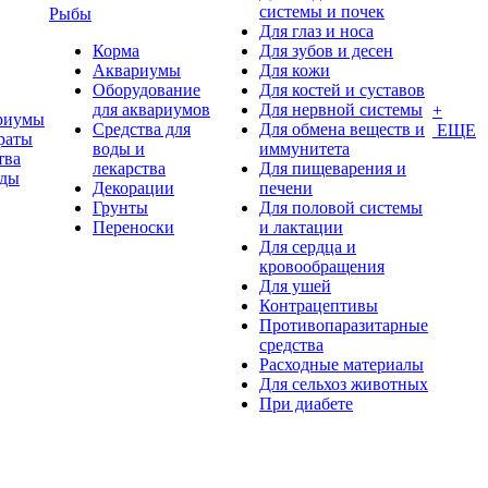
системы и почек
Рыбы
Для глаз и носа
Корма
Для зубов и десен
Аквариумы
Для кожи
Оборудование
Для костей и суставов
для аквариумов
Для нервной системы
+
риумы
Средства для
Для обмена веществ и
ЕЩЕ
раты
воды и
иммунитета
тва
лекарства
Для пищеварения и
оды
Декорации
печени
Грунты
Для половой системы
Переноски
и лактации
Для сердца и
кровообращения
Для ушей
Контрацептивы
Противопаразитарные
средства
Расходные материалы
Для сельхоз животных
При диабете