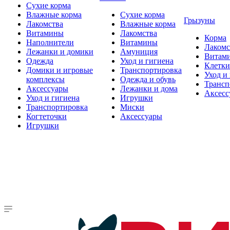
Сухие корма
Влажные корма
Сухие корма
Грызуны
Лакомства
Влажные корма
Витамины
Лакомства
Корма
Наполнители
Витамины
Лакомс
Лежанки и домики
Амуниция
Витам
Одежда
Уход и гигиена
Клетки
Домики и игровые
Транспортировка
Уход и
комплексы
Одежда и обувь
Трансп
Аксессуары
Лежанки и дома
Аксесс
Уход и гигиена
Игрушки
Транспортировка
Миски
Когтеточки
Аксессуары
Игрушки