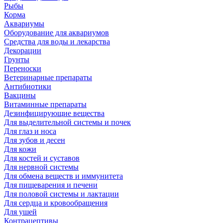
Рыбы
Корма
Аквариумы
Оборудование для аквариумов
Средства для воды и лекарства
Декорации
Грунты
Переноски
Ветеринарные препараты
Антибиотики
Вакцины
Витаминные препараты
Дезинфицирующие вещества
Для выделительной системы и почек
Для глаз и носа
Для зубов и десен
Для кожи
Для костей и суставов
Для нервной системы
Для обмена веществ и иммунитета
Для пищеварения и печени
Для половой системы и лактации
Для сердца и кровообращения
Для ушей
Контрацептивы