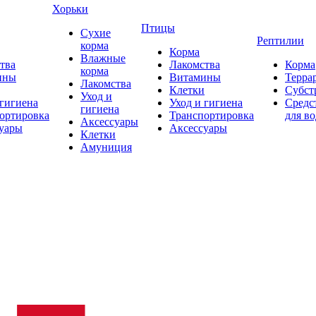
Хорьки
Птицы
Сухие
Рептилии
корма
Корма
Влажные
тва
Лакомства
Корма
корма
ины
Витамины
Терра
Лакомства
Клетки
Субст
Уход и
 гигиена
Уход и гигиена
Средс
гигиена
ортировка
Транспортировка
для в
Аксессуары
уары
Аксессуары
Клетки
Амуниция