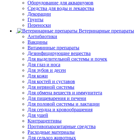
Оборудование для аквариумов
Средства для воды и лекарства
Декорации
Грунты
Переноски
Ветеринарные препараты
Антибиотики
Вакцины
Витаминные препараты
Дезинфицирующие вещества
Для выделительной системы и почек
Для глаз и носа
Для зубов и десен
Для кожи
Для костей и суставов
Для нервной системы
Для обмена веществ и иммунитета
Для пищеварения и печени
Для половой системы и лактации
Для сердца и кровообращения
Для ушей
Контрацептивы
Противопаразитарные средства
Расходные материалы
Для сельхоз животных