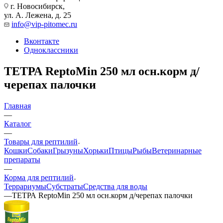
г. Новосибирск,
ул. А. Лежена, д. 25
info@vip-pitomec.ru
Вконтакте
Одноклассники
ТЕТРА ReptoMin 250 мл осн.корм д/
черепах палочки
Главная
—
Каталог
—
Товары для рептилий
Кошки
Собаки
Грызуны
Хорьки
Птицы
Рыбы
Ветеринарные
препараты
—
Корма для рептилий
Террариумы
Субстраты
Средства для воды
—
ТЕТРА ReptoMin 250 мл осн.корм д/черепах палочки