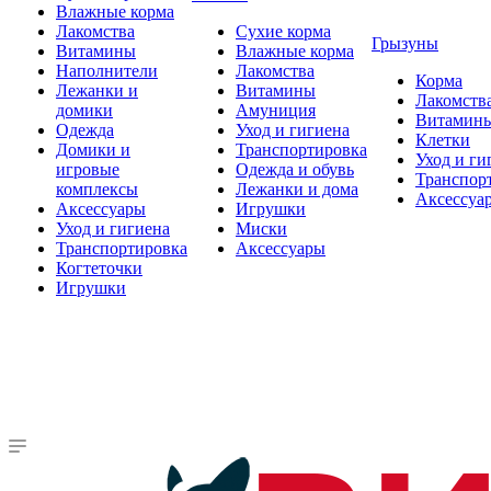
Влажные корма
Лакомства
Сухие корма
Грызуны
Витамины
Влажные корма
Наполнители
Лакомства
Корма
Лежанки и
Витамины
Лакомств
домики
Амуниция
Витамин
Одежда
Уход и гигиена
Клетки
Домики и
Транспортировка
Уход и ги
игровые
Одежда и обувь
Транспор
комплексы
Лежанки и дома
Аксессуа
Аксессуары
Игрушки
Уход и гигиена
Миски
Транспортировка
Аксессуары
Когтеточки
Игрушки