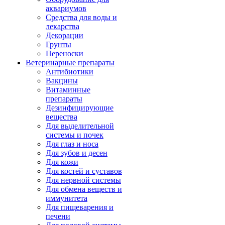
аквариумов
Средства для воды и
лекарства
Декорации
Грунты
Переноски
Ветеринарные препараты
Антибиотики
Вакцины
Витаминные
препараты
Дезинфицирующие
вещества
Для выделительной
системы и почек
Для глаз и носа
Для зубов и десен
Для кожи
Для костей и суставов
Для нервной системы
Для обмена веществ и
иммунитета
Для пищеварения и
печени