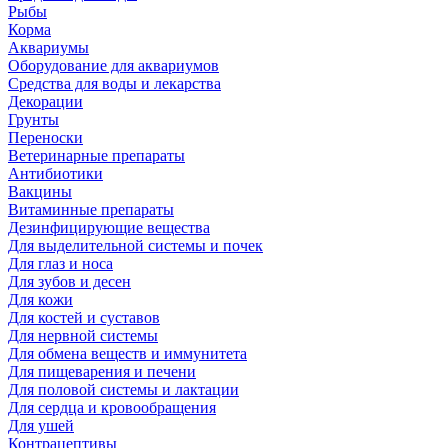
Рыбы
Корма
Аквариумы
Оборудование для аквариумов
Средства для воды и лекарства
Декорации
Грунты
Переноски
Ветеринарные препараты
Антибиотики
Вакцины
Витаминные препараты
Дезинфицирующие вещества
Для выделительной системы и почек
Для глаз и носа
Для зубов и десен
Для кожи
Для костей и суставов
Для нервной системы
Для обмена веществ и иммунитета
Для пищеварения и печени
Для половой системы и лактации
Для сердца и кровообращения
Для ушей
Контрацептивы