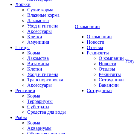
Хорьки
Сухие корма
Влажные корма
Лакомства
Уход и гигиена
О компании
Аксессуары
Клетки
О компании
Амуниция
Новости
Птицы
Отзывы
Корма
Реквизиты
Лакомства
О компании
Усл
Витамины
Новости
Клетки
Отзывы
Уход и гигиена
Реквизиты
Транспортировка
Сотрудники
Аксессуары
Вакансии
Рептилии
Сотрудники
Корма
Террариумы
Субстраты
Средства для воды
Рыбы
Корма
Аквариумы
Оборудование для