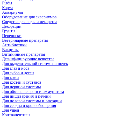
Рыбы
Корма
Аквариумы
Оборудование для аквариумов
Средства для воды и лекарства
Декорации
Грунты
Переноски
Ветеринарные препараты
Антибиотики
Вакцины
Витаминные препараты
Дезинфицирующие вещества
Для выделительной системы и почек
Для глаз и носа
Для зубов и десен
Для кожи
Для костей и суставов
Для нервной системы
Для обмена веществ и иммунитета
Для пищеварения и печени
Для половой системы и лактации
Для сердца и кровообращения
Для ушей
Контрацептивы