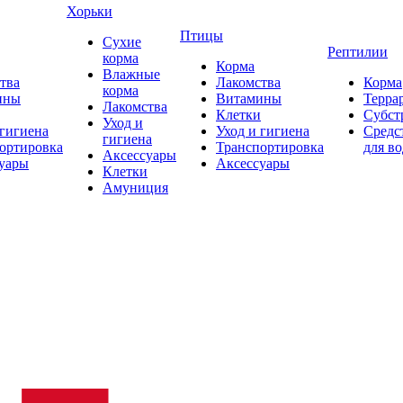
Хорьки
Птицы
Сухие
Рептилии
корма
Корма
Влажные
тва
Лакомства
Корма
корма
ины
Витамины
Терра
Лакомства
Клетки
Субст
Уход и
 гигиена
Уход и гигиена
Средс
гигиена
ортировка
Транспортировка
для в
Аксессуары
уары
Аксессуары
Клетки
Амуниция