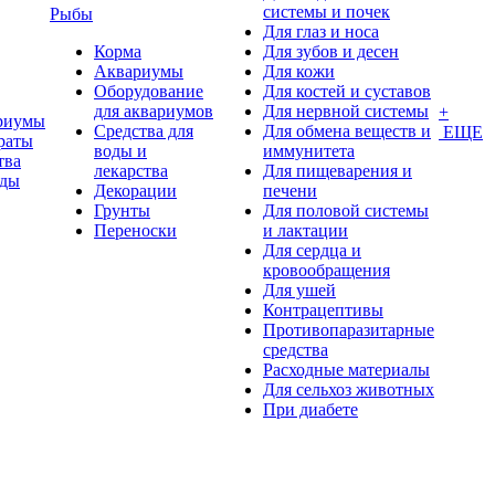
системы и почек
Рыбы
Для глаз и носа
Корма
Для зубов и десен
Аквариумы
Для кожи
Оборудование
Для костей и суставов
для аквариумов
Для нервной системы
+
риумы
Средства для
Для обмена веществ и
ЕЩЕ
раты
воды и
иммунитета
тва
лекарства
Для пищеварения и
оды
Декорации
печени
Грунты
Для половой системы
Переноски
и лактации
Для сердца и
кровообращения
Для ушей
Контрацептивы
Противопаразитарные
средства
Расходные материалы
Для сельхоз животных
При диабете