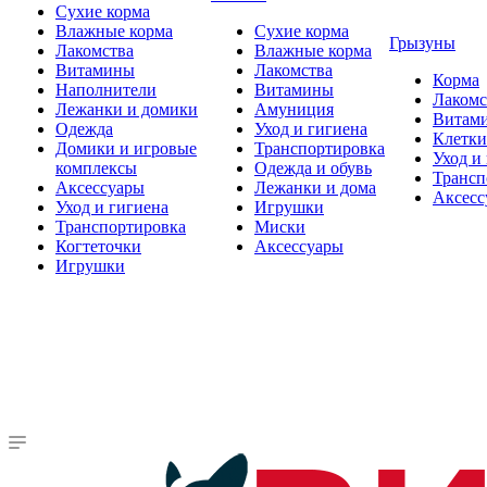
Сухие корма
Влажные корма
Сухие корма
Грызуны
Лакомства
Влажные корма
Витамины
Лакомства
Корма
Наполнители
Витамины
Лакомс
Лежанки и домики
Амуниция
Витам
Одежда
Уход и гигиена
Клетки
Домики и игровые
Транспортировка
Уход и
комплексы
Одежда и обувь
Трансп
Аксессуары
Лежанки и дома
Аксесс
Уход и гигиена
Игрушки
Транспортировка
Миски
Когтеточки
Аксессуары
Игрушки