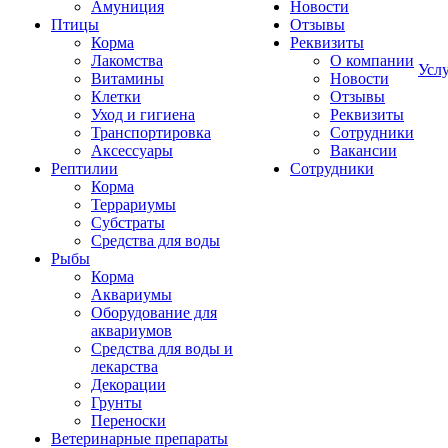
Амуниция
Новости
Птицы
Отзывы
Корма
Реквизиты
Лакомства
О компании
Усл
Витамины
Новости
Клетки
Отзывы
Уход и гигиена
Реквизиты
Транспортировка
Сотрудники
Аксессуары
Вакансии
Рептилии
Сотрудники
Корма
Террариумы
Субстраты
Средства для воды
Рыбы
Корма
Аквариумы
Оборудование для
аквариумов
Средства для воды и
лекарства
Декорации
Грунты
Переноски
Ветеринарные препараты