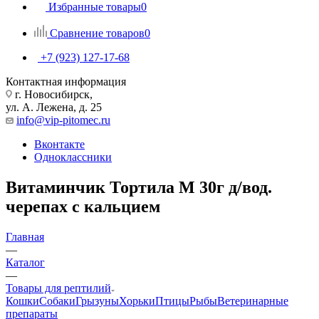
Избранные товары
0
Сравнение товаров
0
+7 (923) 127-17-68
Контактная информация
г. Новосибирск,
ул. А. Лежена, д. 25
info@vip-pitomec.ru
Вконтакте
Одноклассники
Витаминчик Тортила М 30г д/вод.
черепах с кальцием
Главная
—
Каталог
—
Товары для рептилий
Кошки
Собаки
Грызуны
Хорьки
Птицы
Рыбы
Ветеринарные
препараты