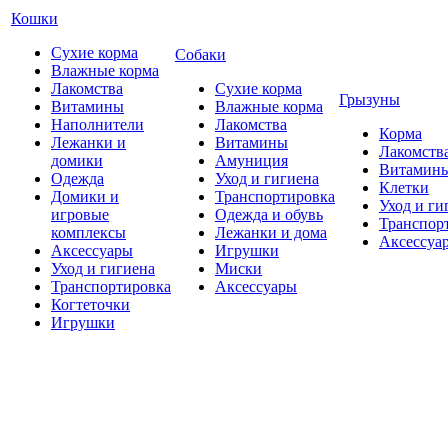
Кошки
Сухие корма
Собаки
Влажные корма
Лакомства
Сухие корма
Грызуны
Витамины
Влажные корма
Наполнители
Лакомства
Корма
Лежанки и
Витамины
Лакомств
домики
Амуниция
Витамин
Одежда
Уход и гигиена
Клетки
Домики и
Транспортировка
Уход и ги
игровые
Одежда и обувь
Транспор
комплексы
Лежанки и дома
Аксессуа
Аксессуары
Игрушки
Уход и гигиена
Миски
Транспортировка
Аксессуары
Когтеточки
Игрушки