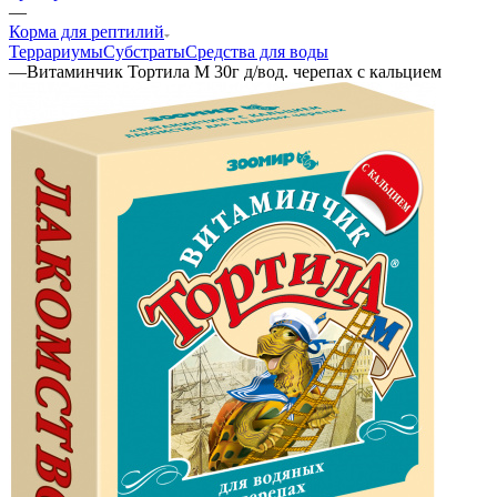
—
Корма для рептилий
Террариумы
Субстраты
Средства для воды
—
Витаминчик Тортила М 30г д/вод. черепах с кальцием