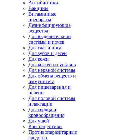
Антибиотики
Вакцины
Витаминные
препараты
Дезинфицирующие
вещества
Для выделительной
системы и почек
Для глаз и носа
Для зубов и десен
Для кожи
Для костей и суставов
Для нервной системы
Для обмена веществ и
иммунитета
Для пищеварения и
печени
Для половой системы
и лактации
Для сердца и
кровообращения
Для ушей
Контрацептивы
Противопаразитарные
средства