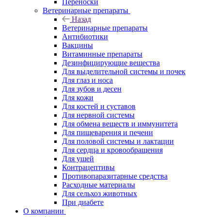
Переноски
Ветеринарные препараты
Назад
Ветеринарные препараты
Антибиотики
Вакцины
Витаминные препараты
Дезинфицирующие вещества
Для выделительной системы и почек
Для глаз и носа
Для зубов и десен
Для кожи
Для костей и суставов
Для нервной системы
Для обмена веществ и иммунитета
Для пищеварения и печени
Для половой системы и лактации
Для сердца и кровообращения
Для ушей
Контрацептивы
Противопаразитарные средства
Расходные материалы
Для сельхоз животных
При диабете
О компании