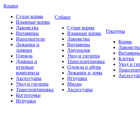
Кошки
Сухие корма
Собаки
Влажные корма
Лакомства
Сухие корма
Грызуны
Витамины
Влажные корма
Наполнители
Лакомства
Корма
Лежанки и
Витамины
Лакомств
домики
Амуниция
Витамин
Одежда
Уход и гигиена
Клетки
Домики и
Транспортировка
Уход и ги
игровые
Одежда и обувь
Транспор
комплексы
Лежанки и дома
Аксессуа
Аксессуары
Игрушки
Уход и гигиена
Миски
Транспортировка
Аксессуары
Когтеточки
Игрушки