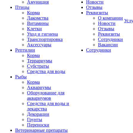
Амуниция
Новости
Птицы
Отзывы
Корма
Реквизиты
Лакомства
О компании
Усл
Витамины
Новости
Клетки
Отзывы
Уход и гигиена
Реквизиты
Транспортировка
Сотрудники
Аксессуары
Вакансии
Рептилии
Сотрудники
Корма
Террариумы
Субстраты
Средства для воды
Рыбы
Корма
Аквариумы
Оборудование для
аквариумов
Средства для воды и
лекарства
Декорации
Грунты
Переноски
Ветеринарные препараты