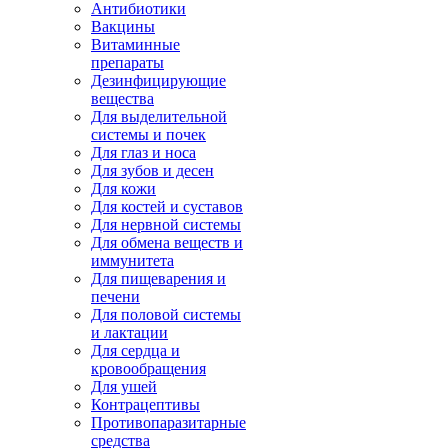
Антибиотики
Вакцины
Витаминные
препараты
Дезинфицирующие
вещества
Для выделительной
системы и почек
Для глаз и носа
Для зубов и десен
Для кожи
Для костей и суставов
Для нервной системы
Для обмена веществ и
иммунитета
Для пищеварения и
печени
Для половой системы
и лактации
Для сердца и
кровообращения
Для ушей
Контрацептивы
Противопаразитарные
средства