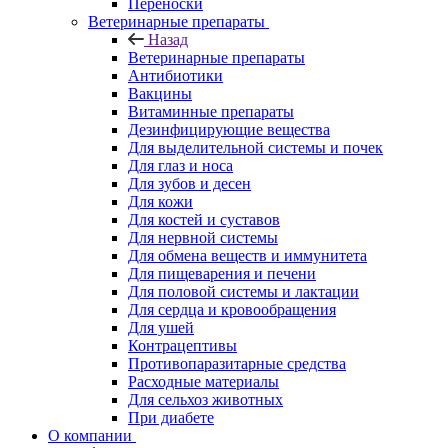
Переноски
Ветеринарные препараты
Назад
Ветеринарные препараты
Антибиотики
Вакцины
Витаминные препараты
Дезинфицирующие вещества
Для выделительной системы и почек
Для глаз и носа
Для зубов и десен
Для кожи
Для костей и суставов
Для нервной системы
Для обмена веществ и иммунитета
Для пищеварения и печени
Для половой системы и лактации
Для сердца и кровообращения
Для ушей
Контрацептивы
Противопаразитарные средства
Расходные материалы
Для сельхоз животных
При диабете
О компании