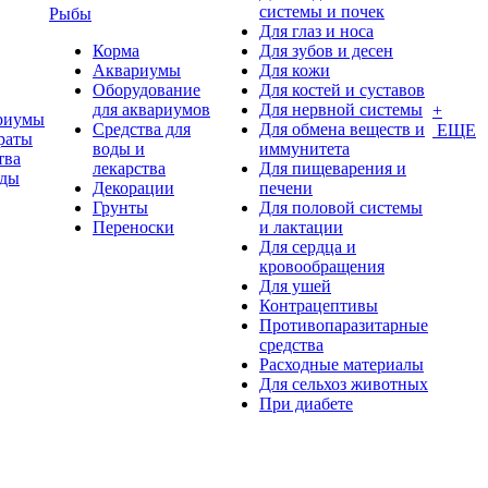
системы и почек
Рыбы
Для глаз и носа
Корма
Для зубов и десен
Аквариумы
Для кожи
Оборудование
Для костей и суставов
для аквариумов
Для нервной системы
+
риумы
Средства для
Для обмена веществ и
ЕЩЕ
раты
воды и
иммунитета
тва
лекарства
Для пищеварения и
оды
Декорации
печени
Грунты
Для половой системы
Переноски
и лактации
Для сердца и
кровообращения
Для ушей
Контрацептивы
Противопаразитарные
средства
Расходные материалы
Для сельхоз животных
При диабете