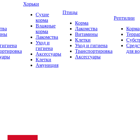
Хорьки
Птицы
Сухие
Рептилии
корма
Корма
Влажные
тва
Лакомства
Корма
корма
ины
Витамины
Терра
Лакомства
Клетки
Субст
Уход и
 гигиена
Уход и гигиена
Средс
гигиена
ортировка
Транспортировка
для в
Аксессуары
уары
Аксессуары
Клетки
Амуниция