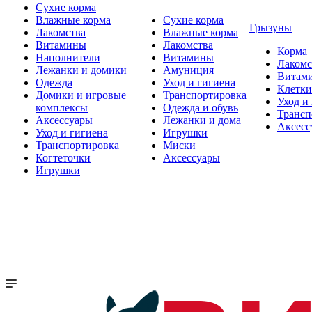
Сухие корма
Влажные корма
Сухие корма
Грызуны
Лакомства
Влажные корма
Витамины
Лакомства
Корма
Наполнители
Витамины
Лакомс
Лежанки и домики
Амуниция
Витам
Одежда
Уход и гигиена
Клетки
Домики и игровые
Транспортировка
Уход и
комплексы
Одежда и обувь
Трансп
Аксессуары
Лежанки и дома
Аксесс
Уход и гигиена
Игрушки
Транспортировка
Миски
Когтеточки
Аксессуары
Игрушки