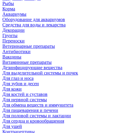
Рыбы
Корма
Аквариумы
Оборудование для аквариумов
Средства для воды и лекарства
Декорации
Грунты
Переноски
Ветеринарные препараты
Антибиотики
Вакцины
Витаминные препараты
Дезинфицирующие вещества
Для выделительной системы и почек
Для глаз и носа
Для зубов и десен
Для кожи
Для костей и суставов
Для нервной системы
Для обмена веществ и иммунитета
Для пищеварения и печени
Для половой системы и лактации
Для сердца и кровообращения
Для ушей
Контрацептивы