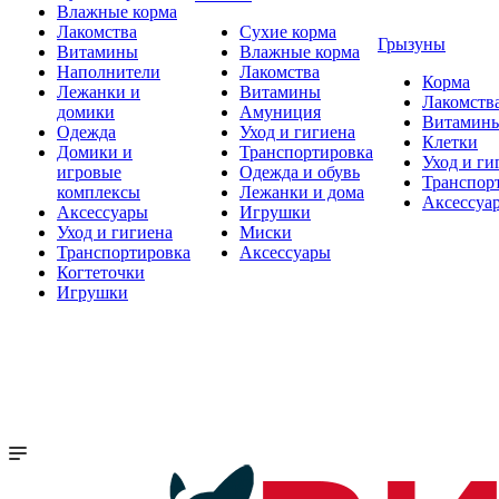
Влажные корма
Лакомства
Сухие корма
Грызуны
Витамины
Влажные корма
Наполнители
Лакомства
Корма
Лежанки и
Витамины
Лакомств
домики
Амуниция
Витамин
Одежда
Уход и гигиена
Клетки
Домики и
Транспортировка
Уход и ги
игровые
Одежда и обувь
Транспор
комплексы
Лежанки и дома
Аксессуа
Аксессуары
Игрушки
Уход и гигиена
Миски
Транспортировка
Аксессуары
Когтеточки
Игрушки