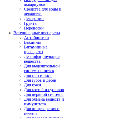
аквариумов
Средства для воды и
лекарства
Декорации
Грунты
Переноски
Ветеринарные препараты
Антибиотики
Вакцины
Витаминные
препараты
Дезинфицирующие
вещества
Для выделительной
системы и почек
Для глаз и носа
Для зубов и десен
Для кожи
Для костей и суставов
Для нервной системы
Для обмена веществ и
иммунитета
Для пищеварения и
печени