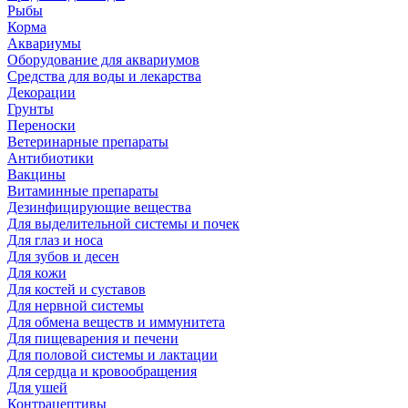
Рыбы
Корма
Аквариумы
Оборудование для аквариумов
Средства для воды и лекарства
Декорации
Грунты
Переноски
Ветеринарные препараты
Антибиотики
Вакцины
Витаминные препараты
Дезинфицирующие вещества
Для выделительной системы и почек
Для глаз и носа
Для зубов и десен
Для кожи
Для костей и суставов
Для нервной системы
Для обмена веществ и иммунитета
Для пищеварения и печени
Для половой системы и лактации
Для сердца и кровообращения
Для ушей
Контрацептивы