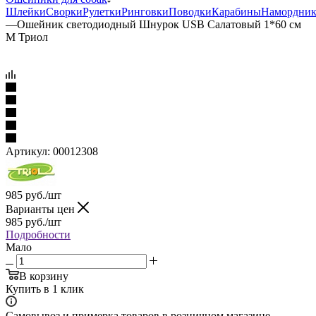
Шлейки
Сворки
Рулетки
Ринговки
Поводки
Карабины
Намордни
—
Ошейник светодиодный Шнурок USB Салатовый 1*60 см
M Триол
Артикул:
00012308
985
руб.
/шт
Варианты цен
985
руб.
/шт
Подробности
Мало
В корзину
Купить в 1 клик
Самовывоз и примерка товаров в розничном магазине