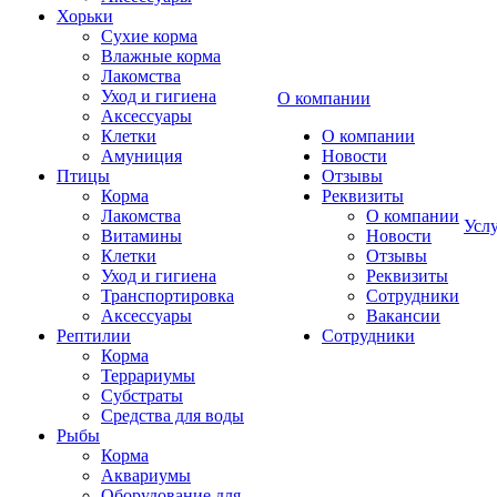
Хорьки
Сухие корма
Влажные корма
Лакомства
Уход и гигиена
О компании
Аксессуары
Клетки
О компании
Амуниция
Новости
Птицы
Отзывы
Корма
Реквизиты
Лакомства
О компании
Усл
Витамины
Новости
Клетки
Отзывы
Уход и гигиена
Реквизиты
Транспортировка
Сотрудники
Аксессуары
Вакансии
Рептилии
Сотрудники
Корма
Террариумы
Субстраты
Средства для воды
Рыбы
Корма
Аквариумы
Оборудование для