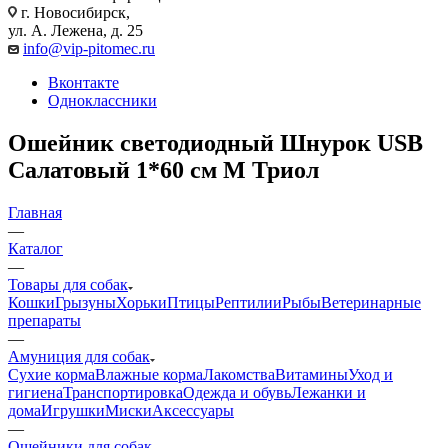
г. Новосибирск,
ул. А. Лежена, д. 25
info@vip-pitomec.ru
Вконтакте
Одноклассники
Ошейник светодиодный Шнурок USB
Салатовый 1*60 см M Триол
Главная
—
Каталог
—
Товары для собак
Кошки
Грызуны
Хорьки
Птицы
Рептилии
Рыбы
Ветеринарные
препараты
—
Амуниция для собак
Сухие корма
Влажные корма
Лакомства
Витамины
Уход и
гигиена
Транспортировка
Одежда и обувь
Лежанки и
дома
Игрушки
Миски
Аксессуары
—
Ошейники для собак