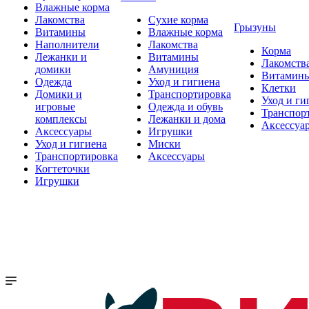
Влажные корма
Лакомства
Сухие корма
Грызуны
Витамины
Влажные корма
Наполнители
Лакомства
Корма
Лежанки и
Витамины
Лакомств
домики
Амуниция
Витамин
Одежда
Уход и гигиена
Клетки
Домики и
Транспортировка
Уход и ги
игровые
Одежда и обувь
Транспор
комплексы
Лежанки и дома
Аксессуа
Аксессуары
Игрушки
Уход и гигиена
Миски
Транспортировка
Аксессуары
Когтеточки
Игрушки