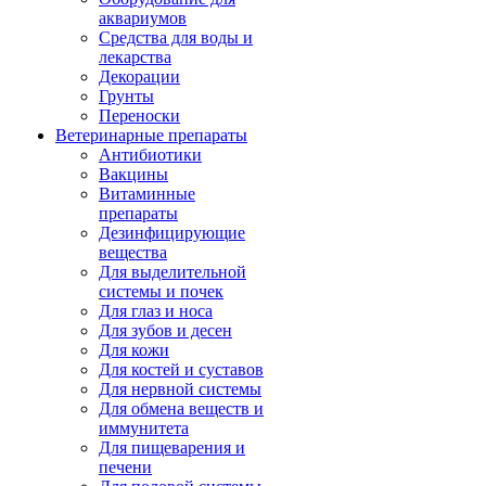
аквариумов
Средства для воды и
лекарства
Декорации
Грунты
Переноски
Ветеринарные препараты
Антибиотики
Вакцины
Витаминные
препараты
Дезинфицирующие
вещества
Для выделительной
системы и почек
Для глаз и носа
Для зубов и десен
Для кожи
Для костей и суставов
Для нервной системы
Для обмена веществ и
иммунитета
Для пищеварения и
печени