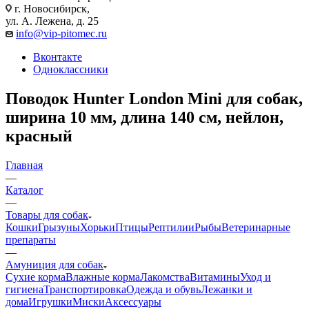
г. Новосибирск,
ул. А. Лежена, д. 25
info@vip-pitomec.ru
Вконтакте
Одноклассники
Поводок Hunter London Mini для собак,
ширина 10 мм, длина 140 см, нейлон,
красный
Главная
—
Каталог
—
Товары для собак
Кошки
Грызуны
Хорьки
Птицы
Рептилии
Рыбы
Ветеринарные
препараты
—
Амуниция для собак
Сухие корма
Влажные корма
Лакомства
Витамины
Уход и
гигиена
Транспортировка
Одежда и обувь
Лежанки и
дома
Игрушки
Миски
Аксессуары