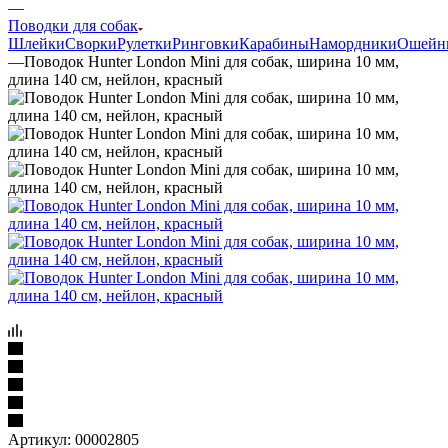
—
Поводки для собак
Шлейки
Сворки
Рулетки
Ринговки
Карабины
Намордники
Ошейн
—
Поводок Hunter London Mini для собак, ширина 10 мм,
длина 140 см, нейлон, красный
Артикул:
00002805