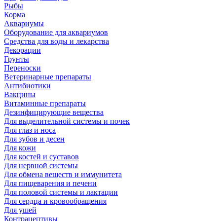
Рыбы
Корма
Аквариумы
Оборудование для аквариумов
Средства для воды и лекарства
Декорации
Грунты
Переноски
Ветеринарные препараты
Антибиотики
Вакцины
Витаминные препараты
Дезинфицирующие вещества
Для выделительной системы и почек
Для глаз и носа
Для зубов и десен
Для кожи
Для костей и суставов
Для нервной системы
Для обмена веществ и иммунитета
Для пищеварения и печени
Для половой системы и лактации
Для сердца и кровообращения
Для ушей
Контрацептивы