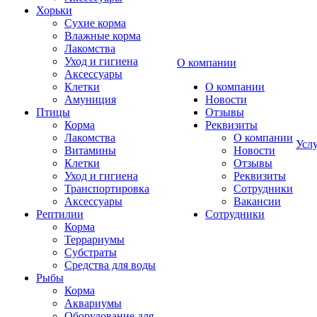
Хорьки
Сухие корма
Влажные корма
Лакомства
Уход и гигиена
О компании
Аксессуары
Клетки
О компании
Амуниция
Новости
Птицы
Отзывы
Корма
Реквизиты
Лакомства
О компании
Усл
Витамины
Новости
Клетки
Отзывы
Уход и гигиена
Реквизиты
Транспортировка
Сотрудники
Аксессуары
Вакансии
Рептилии
Сотрудники
Корма
Террариумы
Субстраты
Средства для воды
Рыбы
Корма
Аквариумы
Оборудование для