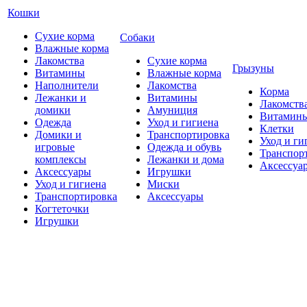
Кошки
Сухие корма
Собаки
Влажные корма
Лакомства
Сухие корма
Грызуны
Витамины
Влажные корма
Наполнители
Лакомства
Корма
Лежанки и
Витамины
Лакомств
домики
Амуниция
Витамин
Одежда
Уход и гигиена
Клетки
Домики и
Транспортировка
Уход и ги
игровые
Одежда и обувь
Транспор
комплексы
Лежанки и дома
Аксессуа
Аксессуары
Игрушки
Уход и гигиена
Миски
Транспортировка
Аксессуары
Когтеточки
Игрушки