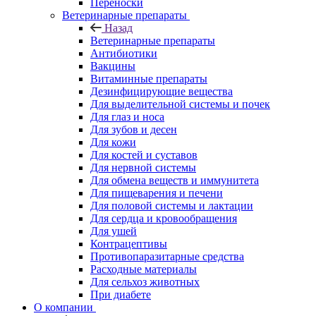
Переноски
Ветеринарные препараты
Назад
Ветеринарные препараты
Антибиотики
Вакцины
Витаминные препараты
Дезинфицирующие вещества
Для выделительной системы и почек
Для глаз и носа
Для зубов и десен
Для кожи
Для костей и суставов
Для нервной системы
Для обмена веществ и иммунитета
Для пищеварения и печени
Для половой системы и лактации
Для сердца и кровообращения
Для ушей
Контрацептивы
Противопаразитарные средства
Расходные материалы
Для сельхоз животных
При диабете
О компании