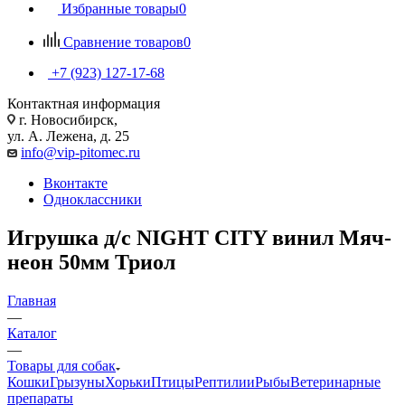
Избранные товары
0
Сравнение товаров
0
+7 (923) 127-17-68
Контактная информация
г. Новосибирск,
ул. А. Лежена, д. 25
info@vip-pitomec.ru
Вконтакте
Одноклассники
Игрушка д/с NIGHT CITY винил Мяч-
неон 50мм Триол
Главная
—
Каталог
—
Товары для собак
Кошки
Грызуны
Хорьки
Птицы
Рептилии
Рыбы
Ветеринарные
препараты