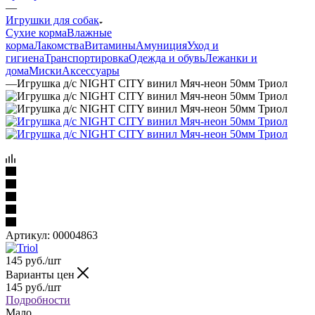
—
Игрушки для собак
Сухие корма
Влажные
корма
Лакомства
Витамины
Амуниция
Уход и
гигиена
Транспортировка
Одежда и обувь
Лежанки и
дома
Миски
Аксессуары
—
Игрушка д/с NIGHT CITY винил Мяч-неон 50мм Триол
Артикул:
00004863
145
руб.
/шт
Варианты цен
145
руб.
/шт
Подробности
Мало