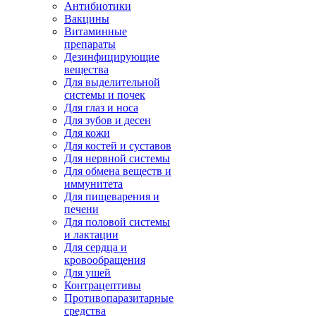
Антибиотики
Вакцины
Витаминные
препараты
Дезинфицирующие
вещества
Для выделительной
системы и почек
Для глаз и носа
Для зубов и десен
Для кожи
Для костей и суставов
Для нервной системы
Для обмена веществ и
иммунитета
Для пищеварения и
печени
Для половой системы
и лактации
Для сердца и
кровообращения
Для ушей
Контрацептивы
Противопаразитарные
средства