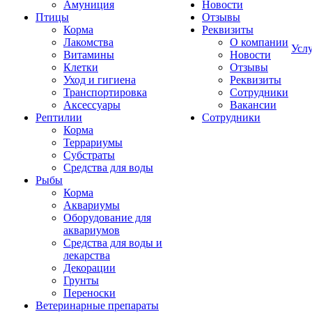
Амуниция
Новости
Птицы
Отзывы
Корма
Реквизиты
Лакомства
О компании
Усл
Витамины
Новости
Клетки
Отзывы
Уход и гигиена
Реквизиты
Транспортировка
Сотрудники
Аксессуары
Вакансии
Рептилии
Сотрудники
Корма
Террариумы
Субстраты
Средства для воды
Рыбы
Корма
Аквариумы
Оборудование для
аквариумов
Средства для воды и
лекарства
Декорации
Грунты
Переноски
Ветеринарные препараты