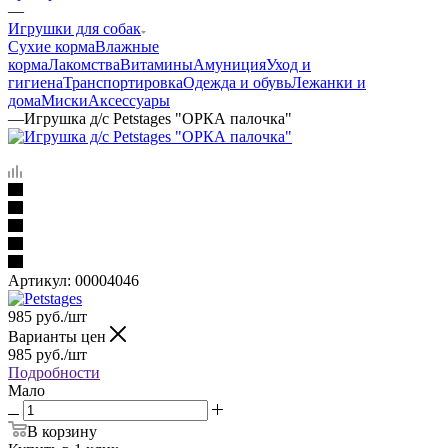
—
Игрушки для собак
Сухие корма
Влажные
корма
Лакомства
Витамины
Амуниция
Уход и
гигиена
Транспортировка
Одежда и обувь
Лежанки и
дома
Миски
Аксессуары
—
Игрушка д/с Petstages "ОРКА палочка"
Артикул:
00004046
985
руб.
/шт
Варианты цен
985
руб.
/шт
Подробности
Мало
В корзину