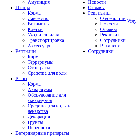
Амуниция
Новости
Птицы
Отзывы
Корма
Реквизиты
Лакомства
О компании
Усл
Витамины
Новости
Клетки
Отзывы
Уход и гигиена
Реквизиты
Транспортировка
Сотрудники
Аксессуары
Вакансии
Рептилии
Сотрудники
Корма
Террариумы
Субстраты
Средства для воды
Рыбы
Корма
Аквариумы
Оборудование для
аквариумов
Средства для воды и
лекарства
Декорации
Грунты
Переноски
Ветеринарные препараты