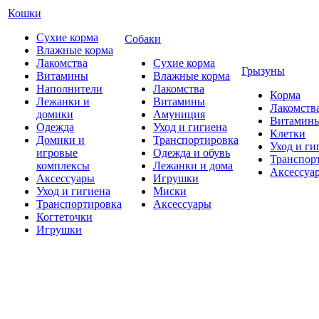
Кошки
Сухие корма
Собаки
Влажные корма
Лакомства
Сухие корма
Грызуны
Витамины
Влажные корма
Наполнители
Лакомства
Корма
Лежанки и
Витамины
Лакомств
домики
Амуниция
Витамин
Одежда
Уход и гигиена
Клетки
Домики и
Транспортировка
Уход и ги
игровые
Одежда и обувь
Транспор
комплексы
Лежанки и дома
Аксессуа
Аксессуары
Игрушки
Уход и гигиена
Миски
Транспортировка
Аксессуары
Когтеточки
Игрушки