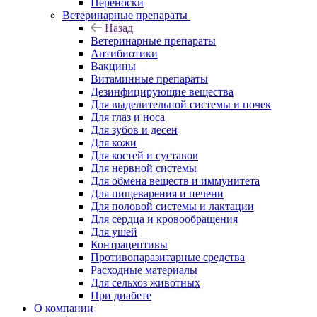
Переноски
Ветеринарные препараты
Назад
Ветеринарные препараты
Антибиотики
Вакцины
Витаминные препараты
Дезинфицирующие вещества
Для выделительной системы и почек
Для глаз и носа
Для зубов и десен
Для кожи
Для костей и суставов
Для нервной системы
Для обмена веществ и иммунитета
Для пищеварения и печени
Для половой системы и лактации
Для сердца и кровообращения
Для ушей
Контрацептивы
Противопаразитарные средства
Расходные материалы
Для сельхоз животных
При диабете
О компании