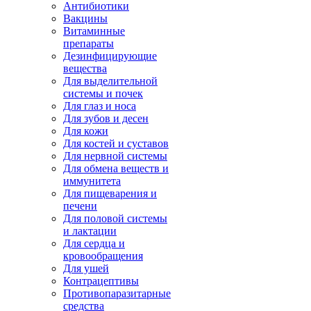
Антибиотики
Вакцины
Витаминные
препараты
Дезинфицирующие
вещества
Для выделительной
системы и почек
Для глаз и носа
Для зубов и десен
Для кожи
Для костей и суставов
Для нервной системы
Для обмена веществ и
иммунитета
Для пищеварения и
печени
Для половой системы
и лактации
Для сердца и
кровообращения
Для ушей
Контрацептивы
Противопаразитарные
средства