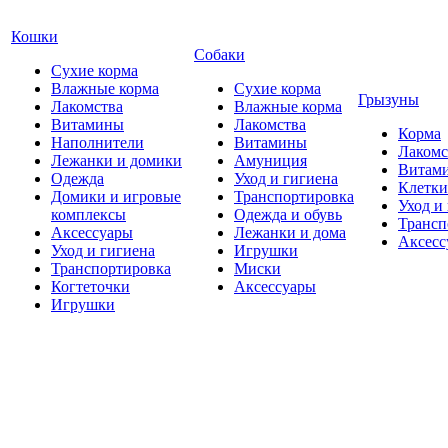
Кошки
Собаки
Сухие корма
Влажные корма
Сухие корма
Грызуны
Лакомства
Влажные корма
Витамины
Лакомства
Корма
Наполнители
Витамины
Лакомс
Лежанки и домики
Амуниция
Витам
Одежда
Уход и гигиена
Клетки
Домики и игровые
Транспортировка
Уход и
комплексы
Одежда и обувь
Трансп
Аксессуары
Лежанки и дома
Аксесс
Уход и гигиена
Игрушки
Транспортировка
Миски
Когтеточки
Аксессуары
Игрушки