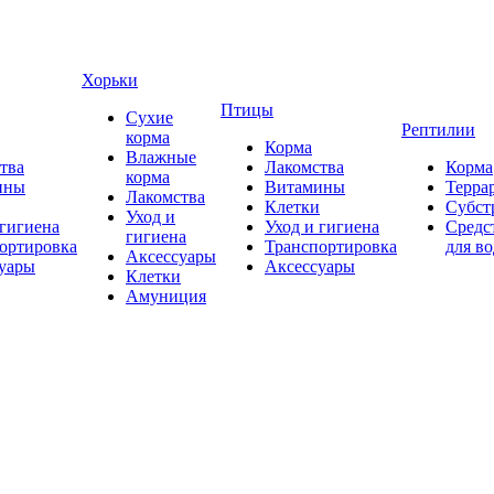
Хорьки
Птицы
Сухие
Рептилии
корма
Корма
Влажные
тва
Лакомства
Корма
корма
ины
Витамины
Терра
Лакомства
Клетки
Субст
Уход и
 гигиена
Уход и гигиена
Средс
гигиена
ортировка
Транспортировка
для в
Аксессуары
уары
Аксессуары
Клетки
Амуниция