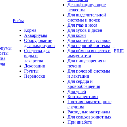
Дезинфицирующие
вещества
Для выделительной
системы и почек
Рыбы
Для глаз и носа
Корма
Для зубов и десен
Аквариумы
Для кожи
Оборудование
Для костей и суставов
для аквариумов
Для нервной системы
+
риумы
Средства для
Для обмена веществ и
ЕЩЕ
раты
воды и
иммунитета
тва
лекарства
Для пищеварения и
оды
Декорации
печени
Грунты
Для половой системы
Переноски
и лактации
Для сердца и
кровообращения
Для ушей
Контрацептивы
Противопаразитарные
средства
Расходные материалы
Для сельхоз животных
При диабете