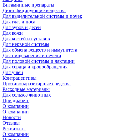
Витаминные препараты
Дезинфицирующие вещества
Для выделительной системы и почек
Для глаз и носа
Для зубов и десен
Для кожи
Для костей и суставов
Для нервной системы
Для обмена веществ и иммунитета
Для пищеварения и печени
Для половой системы и лактации
Для сердца и кровообращения
Для ушей
Контрацептивы
Противопаразитарные средства
Расходные материалы
Для сельхоз животных
При диабете
О компании
О компании
Новости
Отзывы
Реквизиты
О компании
Новости