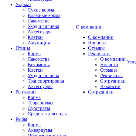
Хорьки
Сухие корма
Влажные корма
Лакомства
Уход и гигиена
О компании
Аксессуары
Клетки
О компании
Амуниция
Новости
Птицы
Отзывы
Корма
Реквизиты
Лакомства
О компании
Усл
Витамины
Новости
Клетки
Отзывы
Уход и гигиена
Реквизиты
Транспортировка
Сотрудники
Аксессуары
Вакансии
Рептилии
Сотрудники
Корма
Террариумы
Субстраты
Средства для воды
Рыбы
Корма
Аквариумы
Оборудование для