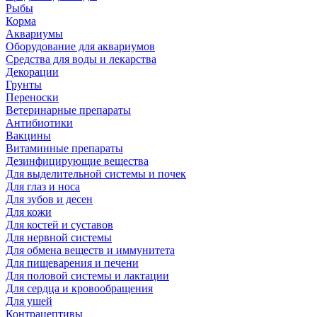
Рыбы
Корма
Аквариумы
Оборудование для аквариумов
Средства для воды и лекарства
Декорации
Грунты
Переноски
Ветеринарные препараты
Антибиотики
Вакцины
Витаминные препараты
Дезинфицирующие вещества
Для выделительной системы и почек
Для глаз и носа
Для зубов и десен
Для кожи
Для костей и суставов
Для нервной системы
Для обмена веществ и иммунитета
Для пищеварения и печени
Для половой системы и лактации
Для сердца и кровообращения
Для ушей
Контрацептивы