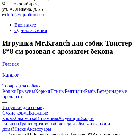
г. Новосибирск,
ул. А. Лежена, д. 25
info@vip-pitomec.ru
Вконтакте
Одноклассники
Игрушка Mr.Kranch для собак Твистер
8*8 см розовая с ароматом бекона
Главная
—
Каталог
—
Товары для собак
Кошки
Грызуны
Хорьки
Птицы
Рептилии
Рыбы
Ветеринарные
препараты
—
Игрушки для собак
Сухие корма
Влажные
корма
Лакомства
Витамины
Амуниция
Уход и
гигиена
Транспортировка
Одежда и обувь
Лежанки и
дома
Миски
Аксессуары
—
Игрушка Mr.Kranch для собак Твистер 8*8 см розовая с