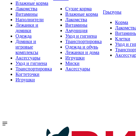
Влажные корма
Лакомства
Сухие корма
Грызуны
Витамины
Влажные корма
Наполнители
Лакомства
Корма
Лежанки и
Витамины
Лакомств
домики
Амуниция
Витамин
Одежда
Уход и гигиена
Клетки
Домики и
Транспортировка
Уход и ги
игровые
Одежда и обувь
Транспор
комплексы
Лежанки и дома
Аксессуа
Аксессуары
Игрушки
Уход и гигиена
Миски
Транспортировка
Аксессуары
Когтеточки
Игрушки