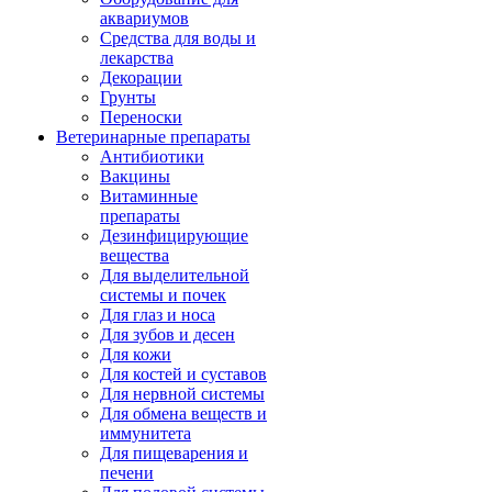
аквариумов
Средства для воды и
лекарства
Декорации
Грунты
Переноски
Ветеринарные препараты
Антибиотики
Вакцины
Витаминные
препараты
Дезинфицирующие
вещества
Для выделительной
системы и почек
Для глаз и носа
Для зубов и десен
Для кожи
Для костей и суставов
Для нервной системы
Для обмена веществ и
иммунитета
Для пищеварения и
печени