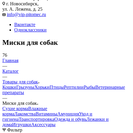
г. Новосибирск,
ул. А. Лежена, д. 25
info@vip-pitomec.ru
Вконтакте
Одноклассники
Миски для собак
76
Главная
—
Каталог
—
Товары для собак
Кошки
Грызуны
Хорьки
Птицы
Рептилии
Рыбы
Ветеринарные
препараты
—
Миски для собак
Сухие корма
Влажные
корма
Лакомства
Витамины
Амуниция
Уход и
гигиена
Транспортировка
Одежда и обувь
Лежанки и
дома
Игрушки
Аксессуары
Фильтр