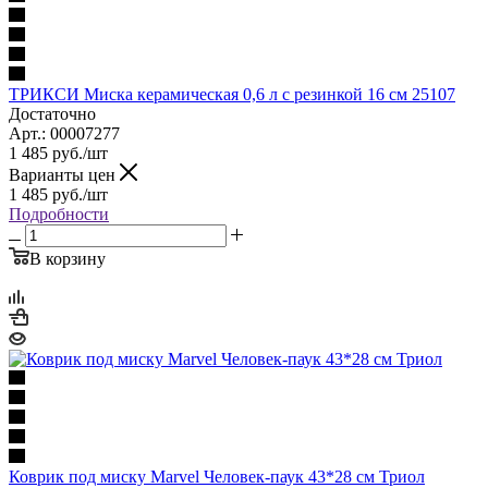
ТРИКСИ Миска керамическая 0,6 л с резинкой 16 см 25107
Достаточно
Арт.: 00007277
1 485
руб.
/шт
Варианты цен
1 485
руб.
/шт
Подробности
В корзину
Коврик под миску Marvel Человек-паук 43*28 см Триол