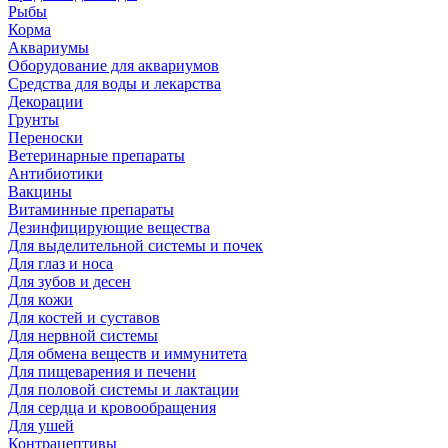
Рыбы
Корма
Аквариумы
Оборудование для аквариумов
Средства для воды и лекарства
Декорации
Грунты
Переноски
Ветеринарные препараты
Антибиотики
Вакцины
Витаминные препараты
Дезинфицирующие вещества
Для выделительной системы и почек
Для глаз и носа
Для зубов и десен
Для кожи
Для костей и суставов
Для нервной системы
Для обмена веществ и иммунитета
Для пищеварения и печени
Для половой системы и лактации
Для сердца и кровообращения
Для ушей
Контрацептивы