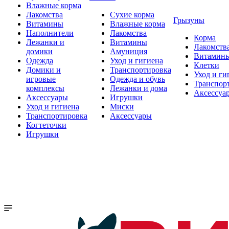
Влажные корма
Лакомства
Сухие корма
Грызуны
Витамины
Влажные корма
Наполнители
Лакомства
Корма
Лежанки и
Витамины
Лакомств
домики
Амуниция
Витамин
Одежда
Уход и гигиена
Клетки
Домики и
Транспортировка
Уход и ги
игровые
Одежда и обувь
Транспор
комплексы
Лежанки и дома
Аксессуа
Аксессуары
Игрушки
Уход и гигиена
Миски
Транспортировка
Аксессуары
Когтеточки
Игрушки