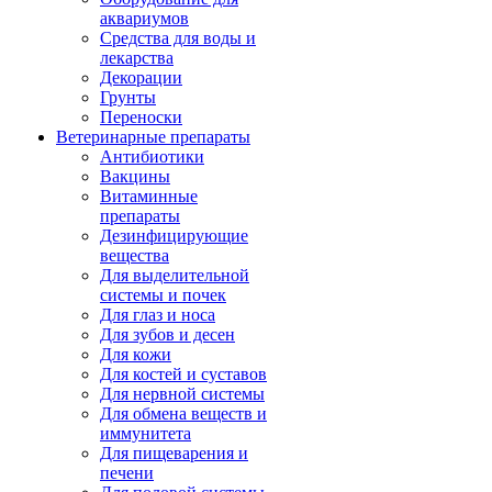
аквариумов
Средства для воды и
лекарства
Декорации
Грунты
Переноски
Ветеринарные препараты
Антибиотики
Вакцины
Витаминные
препараты
Дезинфицирующие
вещества
Для выделительной
системы и почек
Для глаз и носа
Для зубов и десен
Для кожи
Для костей и суставов
Для нервной системы
Для обмена веществ и
иммунитета
Для пищеварения и
печени