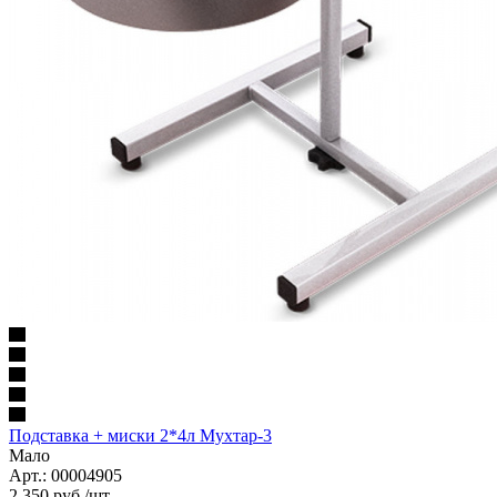
Подставка + миски 2*4л Мухтар-3
Мало
Арт.: 00004905
2 350
руб.
/шт