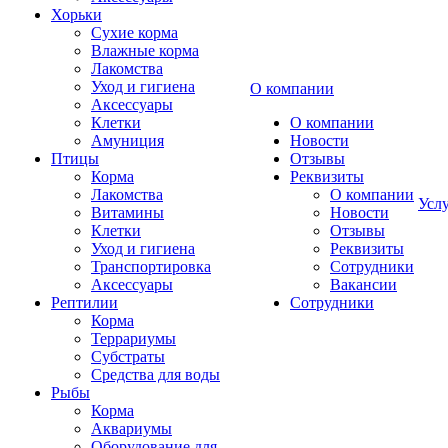
Хорьки
Сухие корма
Влажные корма
Лакомства
Уход и гигиена
О компании
Аксессуары
Клетки
О компании
Амуниция
Новости
Птицы
Отзывы
Корма
Реквизиты
Лакомства
О компании
Усл
Витамины
Новости
Клетки
Отзывы
Уход и гигиена
Реквизиты
Транспортировка
Сотрудники
Аксессуары
Вакансии
Рептилии
Сотрудники
Корма
Террариумы
Субстраты
Средства для воды
Рыбы
Корма
Аквариумы
Оборудование для