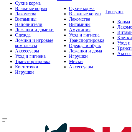
Сухие корма
Влажные корма
Сухие корма
Грызуны
Лакомства
Влажные корма
Витамины
Лакомства
Корма
Наполнители
Витамины
Лакомс
Лежанки и домики
Амуниция
Витам
Одежда
Уход и гигиена
Клетки
Домики и игровые
Транспортировка
Уход и
комплексы
Одежда и обувь
Трансп
Аксессуары
Лежанки и дома
Аксесс
Уход и гигиена
Игрушки
Транспортировка
Миски
Когтеточки
Аксессуары
Игрушки