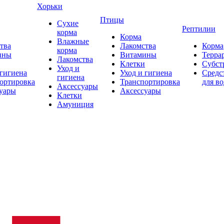
Хорьки
Птицы
Сухие
Рептилии
корма
Корма
Влажные
тва
Лакомства
Корма
корма
ины
Витамины
Терра
Лакомства
Клетки
Субст
Уход и
 гигиена
Уход и гигиена
Средс
гигиена
ортировка
Транспортировка
для в
Аксессуары
уары
Аксессуары
Клетки
Амуниция