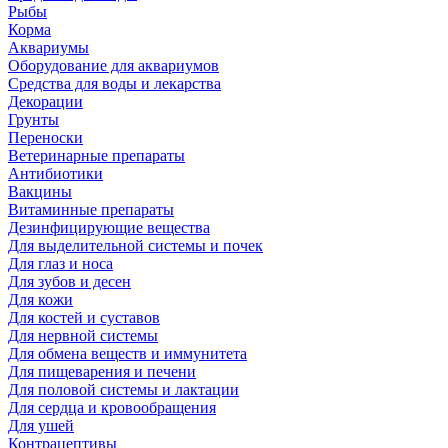
Рыбы
Корма
Аквариумы
Оборудование для аквариумов
Средства для воды и лекарства
Декорации
Грунты
Переноски
Ветеринарные препараты
Антибиотики
Вакцины
Витаминные препараты
Дезинфицирующие вещества
Для выделительной системы и почек
Для глаз и носа
Для зубов и десен
Для кожи
Для костей и суставов
Для нервной системы
Для обмена веществ и иммунитета
Для пищеварения и печени
Для половой системы и лактации
Для сердца и кровообращения
Для ушей
Контрацептивы