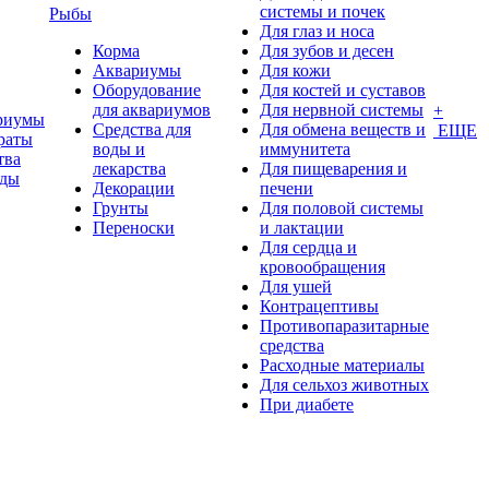
системы и почек
Рыбы
Для глаз и носа
Корма
Для зубов и десен
Аквариумы
Для кожи
Оборудование
Для костей и суставов
для аквариумов
Для нервной системы
+
риумы
Средства для
Для обмена веществ и
ЕЩЕ
раты
воды и
иммунитета
тва
лекарства
Для пищеварения и
оды
Декорации
печени
Грунты
Для половой системы
Переноски
и лактации
Для сердца и
кровообращения
Для ушей
Контрацептивы
Противопаразитарные
средства
Расходные материалы
Для сельхоз животных
При диабете