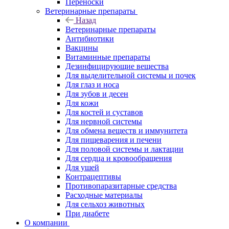
Переноски
Ветеринарные препараты
Назад
Ветеринарные препараты
Антибиотики
Вакцины
Витаминные препараты
Дезинфицирующие вещества
Для выделительной системы и почек
Для глаз и носа
Для зубов и десен
Для кожи
Для костей и суставов
Для нервной системы
Для обмена веществ и иммунитета
Для пищеварения и печени
Для половой системы и лактации
Для сердца и кровообращения
Для ушей
Контрацептивы
Противопаразитарные средства
Расходные материалы
Для сельхоз животных
При диабете
О компании