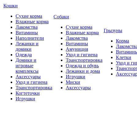
Кошки
Сухие корма
Собаки
Влажные корма
Лакомства
Сухие корма
Грызуны
Витамины
Влажные корма
Наполнители
Лакомства
Корма
Лежанки и
Витамины
Лакомств
домики
Амуниция
Витамин
Одежда
Уход и гигиена
Клетки
Домики и
Транспортировка
Уход и ги
игровые
Одежда и обувь
Транспор
комплексы
Лежанки и дома
Аксессуа
Аксессуары
Игрушки
Уход и гигиена
Миски
Транспортировка
Аксессуары
Когтеточки
Игрушки