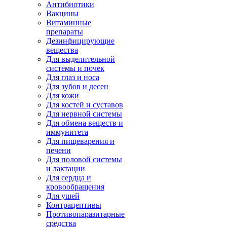
Антибиотики
Вакцины
Витаминные
препараты
Дезинфицирующие
вещества
Для выделительной
системы и почек
Для глаз и носа
Для зубов и десен
Для кожи
Для костей и суставов
Для нервной системы
Для обмена веществ и
иммунитета
Для пищеварения и
печени
Для половой системы
и лактации
Для сердца и
кровообращения
Для ушей
Контрацептивы
Противопаразитарные
средства