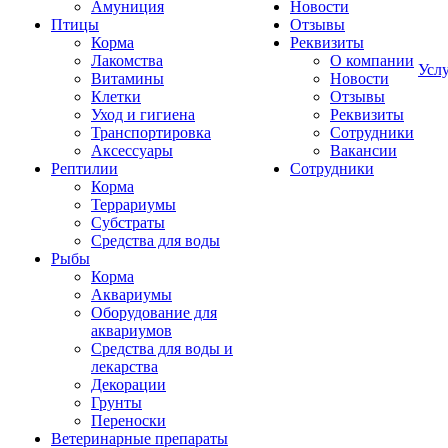
Амуниция
Новости
Птицы
Отзывы
Корма
Реквизиты
Лакомства
О компании
Усл
Витамины
Новости
Клетки
Отзывы
Уход и гигиена
Реквизиты
Транспортировка
Сотрудники
Аксессуары
Вакансии
Рептилии
Сотрудники
Корма
Террариумы
Субстраты
Средства для воды
Рыбы
Корма
Аквариумы
Оборудование для
аквариумов
Средства для воды и
лекарства
Декорации
Грунты
Переноски
Ветеринарные препараты