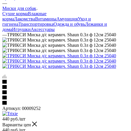
—
Миски для собак
Сухие корма
Влажные
корма
Лакомства
Витамины
Амуниция
Уход и
гигиена
Транспортировка
Одежда и обувь
Лежанки и
дома
Игрушки
Аксессуары
—
ТРИКСИ Миска д/с керамич. Shaun 0.3л ф 12см 25040
Артикул:
00009252
440
руб.
/шт
Варианты цен
440
руб.
/шт