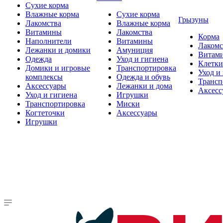
Сухие корма
Влажные корма
Сухие корма
Грызуны
Лакомства
Влажные корма
Витамины
Лакомства
Корма
Наполнители
Витамины
Лакомс
Лежанки и домики
Амуниция
Витам
Одежда
Уход и гигиена
Клетки
Домики и игровые
Транспортировка
Уход и
комплексы
Одежда и обувь
Трансп
Аксессуары
Лежанки и дома
Аксесс
Уход и гигиена
Игрушки
Транспортировка
Миски
Когтеточки
Аксессуары
Игрушки