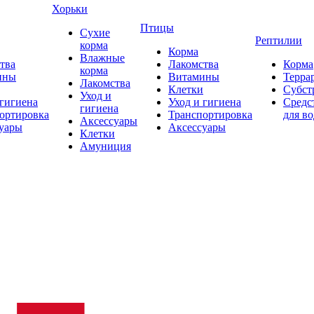
Хорьки
Птицы
Сухие
Рептилии
корма
Корма
Влажные
тва
Лакомства
Корма
корма
ины
Витамины
Терра
Лакомства
Клетки
Субст
Уход и
 гигиена
Уход и гигиена
Средс
гигиена
ортировка
Транспортировка
для в
Аксессуары
уары
Аксессуары
Клетки
Амуниция