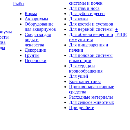
системы и почек
Рыбы
Для глаз и носа
Корма
Для зубов и десен
Аквариумы
Для кожи
Оборудование
Для костей и суставов
для аквариумов
Для нервной системы
+
риумы
Средства для
Для обмена веществ и
ЕЩЕ
раты
воды и
иммунитета
тва
лекарства
Для пищеварения и
оды
Декорации
печени
Грунты
Для половой системы
Переноски
и лактации
Для сердца и
кровообращения
Для ушей
Контрацептивы
Противопаразитарные
средства
Расходные материалы
Для сельхоз животных
При диабете