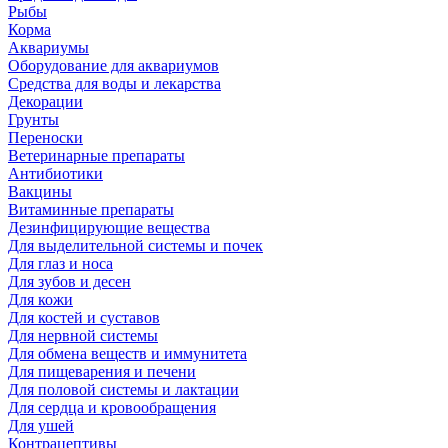
Рыбы
Корма
Аквариумы
Оборудование для аквариумов
Средства для воды и лекарства
Декорации
Грунты
Переноски
Ветеринарные препараты
Антибиотики
Вакцины
Витаминные препараты
Дезинфицирующие вещества
Для выделительной системы и почек
Для глаз и носа
Для зубов и десен
Для кожи
Для костей и суставов
Для нервной системы
Для обмена веществ и иммунитета
Для пищеварения и печени
Для половой системы и лактации
Для сердца и кровообращения
Для ушей
Контрацептивы