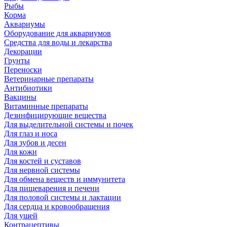
Рыбы
Корма
Аквариумы
Оборудование для аквариумов
Средства для воды и лекарства
Декорации
Грунты
Переноски
Ветеринарные препараты
Антибиотики
Вакцины
Витаминные препараты
Дезинфицирующие вещества
Для выделительной системы и почек
Для глаз и носа
Для зубов и десен
Для кожи
Для костей и суставов
Для нервной системы
Для обмена веществ и иммунитета
Для пищеварения и печени
Для половой системы и лактации
Для сердца и кровообращения
Для ушей
Контрацептивы