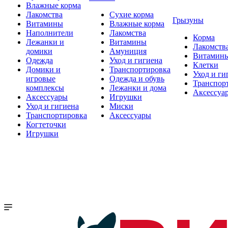
Влажные корма
Лакомства
Сухие корма
Грызуны
Витамины
Влажные корма
Наполнители
Лакомства
Корма
Лежанки и
Витамины
Лакомств
домики
Амуниция
Витамин
Одежда
Уход и гигиена
Клетки
Домики и
Транспортировка
Уход и ги
игровые
Одежда и обувь
Транспор
комплексы
Лежанки и дома
Аксессуа
Аксессуары
Игрушки
Уход и гигиена
Миски
Транспортировка
Аксессуары
Когтеточки
Игрушки