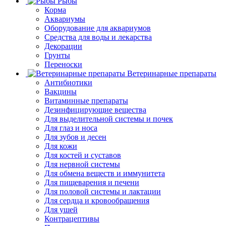
Рыбы
Корма
Аквариумы
Оборудование для аквариумов
Средства для воды и лекарства
Декорации
Грунты
Переноски
Ветеринарные препараты
Антибиотики
Вакцины
Витаминные препараты
Дезинфицирующие вещества
Для выделительной системы и почек
Для глаз и носа
Для зубов и десен
Для кожи
Для костей и суставов
Для нервной системы
Для обмена веществ и иммунитета
Для пищеварения и печени
Для половой системы и лактации
Для сердца и кровообращения
Для ушей
Контрацептивы