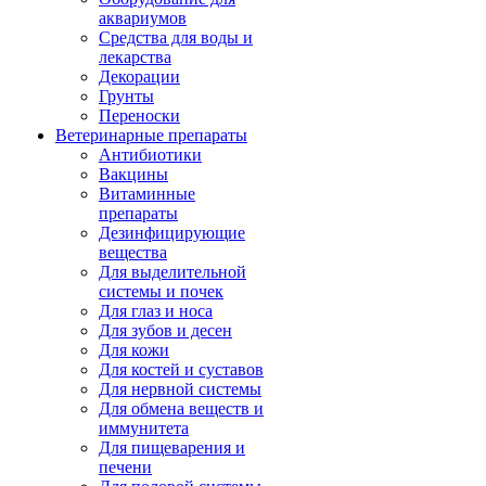
аквариумов
Средства для воды и
лекарства
Декорации
Грунты
Переноски
Ветеринарные препараты
Антибиотики
Вакцины
Витаминные
препараты
Дезинфицирующие
вещества
Для выделительной
системы и почек
Для глаз и носа
Для зубов и десен
Для кожи
Для костей и суставов
Для нервной системы
Для обмена веществ и
иммунитета
Для пищеварения и
печени