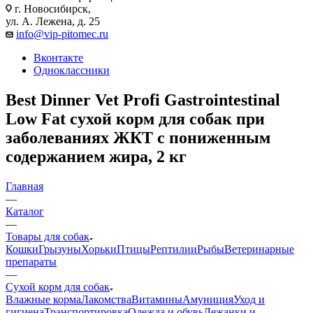
г. Новосибирск,
ул. А. Лежена, д. 25
info@vip-pitomec.ru
Вконтакте
Одноклассники
Best Dinner Vet Profi Gastrointestinal
Low Fat сухой корм для собак при
заболеваниях ЖКТ с пониженным
содержанием жира, 2 кг
Главная
—
Каталог
—
Товары для собак
Кошки
Грызуны
Хорьки
Птицы
Рептилии
Рыбы
Ветеринарные
препараты
—
Сухой корм для собак
Влажные корма
Лакомства
Витамины
Амуниция
Уход и
гигиена
Транспортировка
Одежда и обувь
Лежанки и