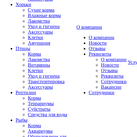
Хорьки
Сухие корма
Влажные корма
Лакомства
Уход и гигиена
О компании
Аксессуары
Клетки
О компании
Амуниция
Новости
Птицы
Отзывы
Корма
Реквизиты
Лакомства
О компании
Усл
Витамины
Новости
Клетки
Отзывы
Уход и гигиена
Реквизиты
Транспортировка
Сотрудники
Аксессуары
Вакансии
Рептилии
Сотрудники
Корма
Террариумы
Субстраты
Средства для воды
Рыбы
Корма
Аквариумы
Оборудование для