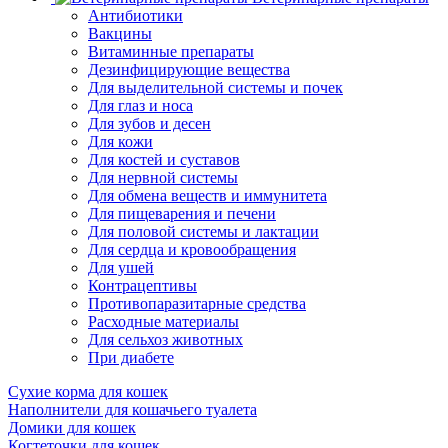
Антибиотики
Вакцины
Витаминные препараты
Дезинфицирующие вещества
Для выделительной системы и почек
Для глаз и носа
Для зубов и десен
Для кожи
Для костей и суставов
Для нервной системы
Для обмена веществ и иммунитета
Для пищеварения и печени
Для половой системы и лактации
Для сердца и кровообращения
Для ушей
Контрацептивы
Противопаразитарные средства
Расходные материалы
Для сельхоз животных
При диабете
Сухие корма для кошек
Наполнители для кошачьего туалета
Домики для кошек
Когтеточки для кошек