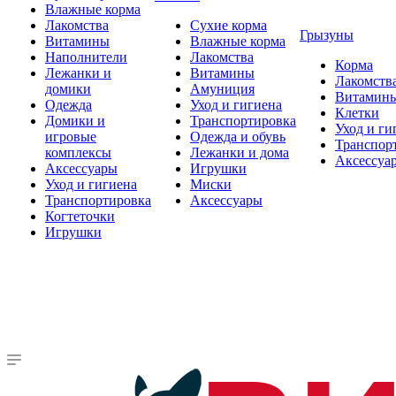
Влажные корма
Лакомства
Сухие корма
Грызуны
Витамины
Влажные корма
Наполнители
Лакомства
Корма
Лежанки и
Витамины
Лакомств
домики
Амуниция
Витамин
Одежда
Уход и гигиена
Клетки
Домики и
Транспортировка
Уход и ги
игровые
Одежда и обувь
Транспор
комплексы
Лежанки и дома
Аксессуа
Аксессуары
Игрушки
Уход и гигиена
Миски
Транспортировка
Аксессуары
Когтеточки
Игрушки