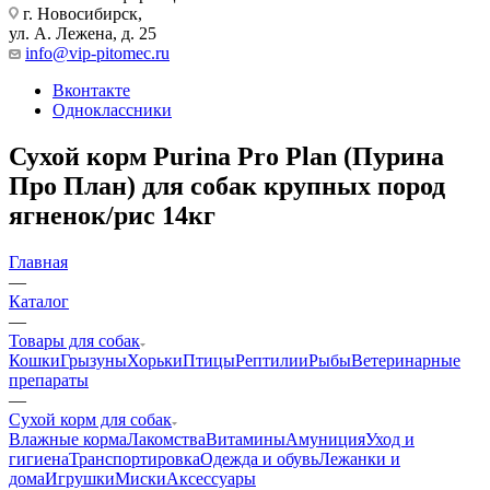
г. Новосибирск,
ул. А. Лежена, д. 25
info@vip-pitomec.ru
Вконтакте
Одноклассники
Сухой корм Purina Pro Plan (Пурина
Про План) для собак крупных пород
ягненок/рис 14кг
Главная
—
Каталог
—
Товары для собак
Кошки
Грызуны
Хорьки
Птицы
Рептилии
Рыбы
Ветеринарные
препараты
—
Сухой корм для собак
Влажные корма
Лакомства
Витамины
Амуниция
Уход и
гигиена
Транспортировка
Одежда и обувь
Лежанки и
дома
Игрушки
Миски
Аксессуары