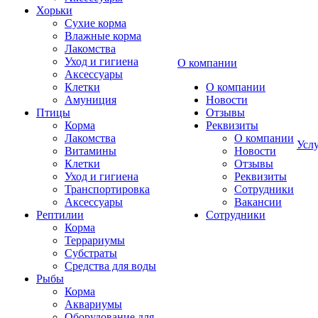
Хорьки
Сухие корма
Влажные корма
Лакомства
Уход и гигиена
О компании
Аксессуары
Клетки
О компании
Амуниция
Новости
Птицы
Отзывы
Корма
Реквизиты
Лакомства
О компании
Усл
Витамины
Новости
Клетки
Отзывы
Уход и гигиена
Реквизиты
Транспортировка
Сотрудники
Аксессуары
Вакансии
Рептилии
Сотрудники
Корма
Террариумы
Субстраты
Средства для воды
Рыбы
Корма
Аквариумы
Оборудование для