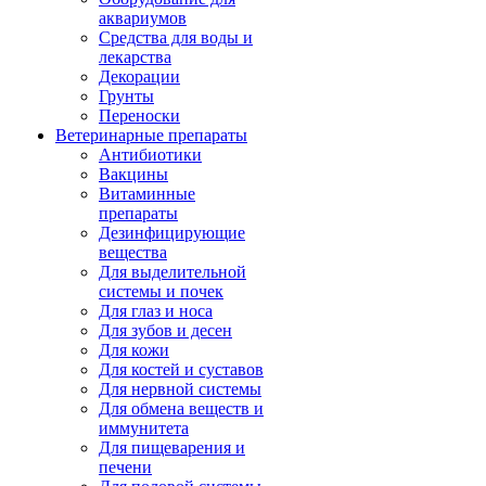
аквариумов
Средства для воды и
лекарства
Декорации
Грунты
Переноски
Ветеринарные препараты
Антибиотики
Вакцины
Витаминные
препараты
Дезинфицирующие
вещества
Для выделительной
системы и почек
Для глаз и носа
Для зубов и десен
Для кожи
Для костей и суставов
Для нервной системы
Для обмена веществ и
иммунитета
Для пищеварения и
печени