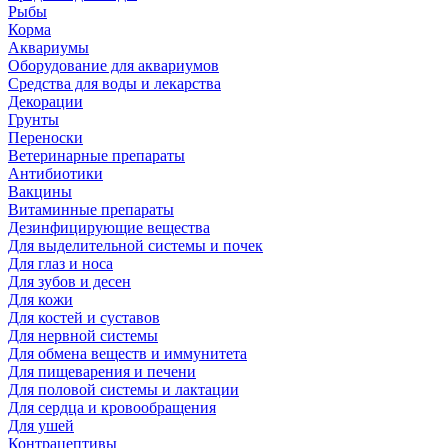
Рыбы
Корма
Аквариумы
Оборудование для аквариумов
Средства для воды и лекарства
Декорации
Грунты
Переноски
Ветеринарные препараты
Антибиотики
Вакцины
Витаминные препараты
Дезинфицирующие вещества
Для выделительной системы и почек
Для глаз и носа
Для зубов и десен
Для кожи
Для костей и суставов
Для нервной системы
Для обмена веществ и иммунитета
Для пищеварения и печени
Для половой системы и лактации
Для сердца и кровообращения
Для ушей
Контрацептивы