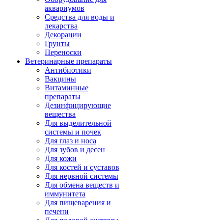
аквариумов
Средства для воды и
лекарства
Декорации
Грунты
Переноски
Ветеринарные препараты
Антибиотики
Вакцины
Витаминные
препараты
Дезинфицирующие
вещества
Для выделительной
системы и почек
Для глаз и носа
Для зубов и десен
Для кожи
Для костей и суставов
Для нервной системы
Для обмена веществ и
иммунитета
Для пищеварения и
печени