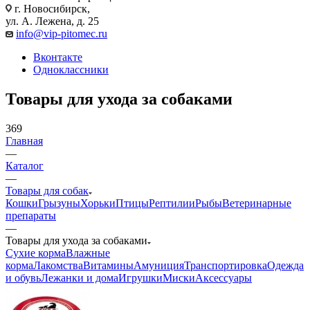
г. Новосибирск,
ул. А. Лежена, д. 25
info@vip-pitomec.ru
Вконтакте
Одноклассники
Товары для ухода за собаками
369
Главная
—
Каталог
—
Товары для собак
Кошки
Грызуны
Хорьки
Птицы
Рептилии
Рыбы
Ветеринарные
препараты
—
Товары для ухода за собаками
Сухие корма
Влажные
корма
Лакомства
Витамины
Амуниция
Транспортировка
Одежда
и обувь
Лежанки и дома
Игрушки
Миски
Аксессуары