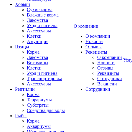
Хорьки
Сухие корма
Влажные корма
Лакомства
Уход и гигиена
О компании
Аксессуары
Клетки
О компании
Амуниция
Новости
Птицы
Отзывы
Корма
Реквизиты
Лакомства
О компании
Усл
Витамины
Новости
Клетки
Отзывы
Уход и гигиена
Реквизиты
Транспортировка
Сотрудники
Аксессуары
Вакансии
Рептилии
Сотрудники
Корма
Террариумы
Субстраты
Средства для воды
Рыбы
Корма
Аквариумы
Оборудование для