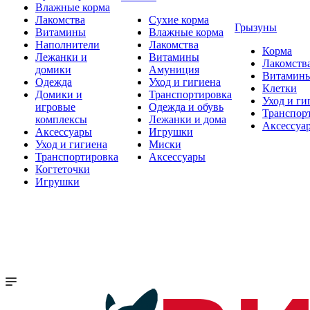
Влажные корма
Лакомства
Сухие корма
Грызуны
Витамины
Влажные корма
Наполнители
Лакомства
Корма
Лежанки и
Витамины
Лакомств
домики
Амуниция
Витамин
Одежда
Уход и гигиена
Клетки
Домики и
Транспортировка
Уход и ги
игровые
Одежда и обувь
Транспор
комплексы
Лежанки и дома
Аксессуа
Аксессуары
Игрушки
Уход и гигиена
Миски
Транспортировка
Аксессуары
Когтеточки
Игрушки