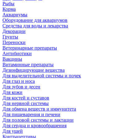
Рыбы
Корма
Аквариумы
Оборудование для аквариумов
Средства для воды и лекарства
Декорации
Грунты
Переноски
Ветеринарные препараты
Антибиотики
Вакцины
Витаминные препараты
Дезинфицирующие вещества
Для выделительной системы и почек
Для глаз и носа
Для зубов и десен
Для кожи
Для костей и суставов
Для нервной системы
Для обмена веществ и иммунитета
Для пищеварения и печени
Для половой системы и лактации
Для сердца и кровообращения
Для ушей
Контрацептивы