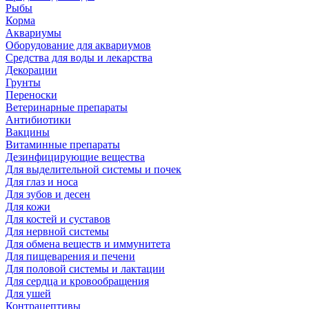
Рыбы
Корма
Аквариумы
Оборудование для аквариумов
Средства для воды и лекарства
Декорации
Грунты
Переноски
Ветеринарные препараты
Антибиотики
Вакцины
Витаминные препараты
Дезинфицирующие вещества
Для выделительной системы и почек
Для глаз и носа
Для зубов и десен
Для кожи
Для костей и суставов
Для нервной системы
Для обмена веществ и иммунитета
Для пищеварения и печени
Для половой системы и лактации
Для сердца и кровообращения
Для ушей
Контрацептивы