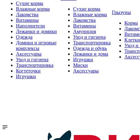
Сухие корма
Влажные корма
Сухие корма
Грызуны
Лакомства
Влажные корма
Витамины
Лакомства
Корма
Наполнители
Витамины
Лакомс
Лежанки и домики
Амуниция
Витам
Одежда
Уход и гигиена
Клетки
Домики и игровые
Транспортировка
Уход и
комплексы
Одежда и обувь
Трансп
Аксессуары
Лежанки и дома
Аксесс
Уход и гигиена
Игрушки
Транспортировка
Миски
Когтеточки
Аксессуары
Игрушки