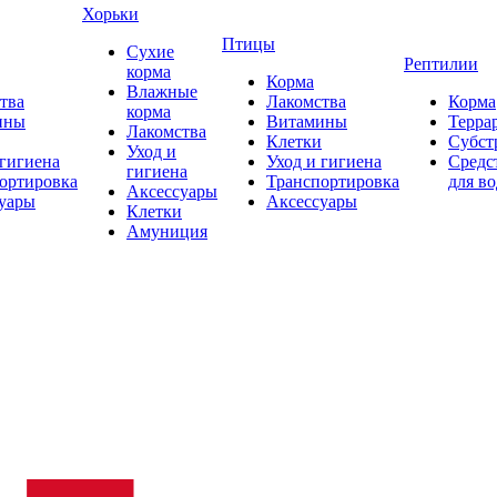
Хорьки
Птицы
Сухие
Рептилии
корма
Корма
Влажные
тва
Лакомства
Корма
корма
ины
Витамины
Терра
Лакомства
Клетки
Субст
Уход и
 гигиена
Уход и гигиена
Средс
гигиена
ортировка
Транспортировка
для в
Аксессуары
уары
Аксессуары
Клетки
Амуниция