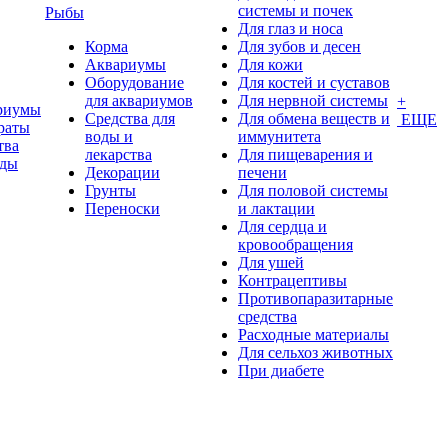
системы и почек
Рыбы
Для глаз и носа
Корма
Для зубов и десен
Аквариумы
Для кожи
Оборудование
Для костей и суставов
для аквариумов
Для нервной системы
+
риумы
Средства для
Для обмена веществ и
ЕЩЕ
раты
воды и
иммунитета
тва
лекарства
Для пищеварения и
оды
Декорации
печени
Грунты
Для половой системы
Переноски
и лактации
Для сердца и
кровообращения
Для ушей
Контрацептивы
Противопаразитарные
средства
Расходные материалы
Для сельхоз животных
При диабете