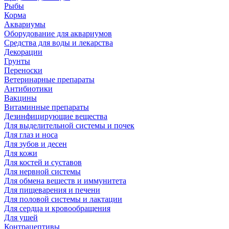
Рыбы
Корма
Аквариумы
Оборудование для аквариумов
Средства для воды и лекарства
Декорации
Грунты
Переноски
Ветеринарные препараты
Антибиотики
Вакцины
Витаминные препараты
Дезинфицирующие вещества
Для выделительной системы и почек
Для глаз и носа
Для зубов и десен
Для кожи
Для костей и суставов
Для нервной системы
Для обмена веществ и иммунитета
Для пищеварения и печени
Для половой системы и лактации
Для сердца и кровообращения
Для ушей
Контрацептивы