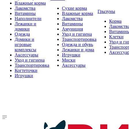
Влажные корма
Лакомства
Сухие корма
Грызуны
Витамины
Влажные корма
Наполнители
Лакомства
Корма
Лежанки и
Витамины
Лакомств
домики
Амуниция
Витамин
Одежда
Уход и гигиена
Клетки
Домики и
Транспортировка
Уход и ги
игровые
Одежда и обувь
Транспор
комплексы
Лежанки и дома
Аксессуа
Аксессуары
Игрушки
Уход и гигиена
Миски
Транспортировка
Аксессуары
Когтеточки
Игрушки