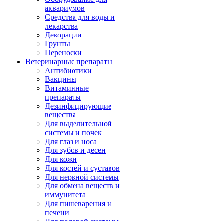
аквариумов
Средства для воды и
лекарства
Декорации
Грунты
Переноски
Ветеринарные препараты
Антибиотики
Вакцины
Витаминные
препараты
Дезинфицирующие
вещества
Для выделительной
системы и почек
Для глаз и носа
Для зубов и десен
Для кожи
Для костей и суставов
Для нервной системы
Для обмена веществ и
иммунитета
Для пищеварения и
печени