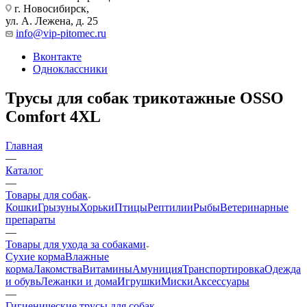
г. Новосибирск,
ул. А. Лежена, д. 25
info@vip-pitomec.ru
Вконтакте
Одноклассники
Трусы для собак трикотажные OSSO
Comfort 4XL
Главная
—
Каталог
—
Товары для собак
Кошки
Грызуны
Хорьки
Птицы
Рептилии
Рыбы
Ветеринарные
препараты
—
Товары для ухода за собаками
Сухие корма
Влажные
корма
Лакомства
Витамины
Амуниция
Транспортировка
Одежда
и обувь
Лежанки и дома
Игрушки
Миски
Аксессуары
—
Гигиенические трусы для собак