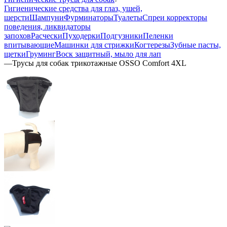
Гигиенические средства для глаз, ушей,
шерсти
Шампуни
Фурминаторы
Туалеты
Спреи корректоры
поведения, ликвидаторы
запохов
Расчески
Пуходерки
Подгузники
Пеленки
впитывающие
Машинки для стрижки
Когтерезы
Зубные пасты,
щетки
Груминг
Воск защитный, мыло для лап
—
Трусы для собак трикотажные OSSO Comfort 4XL