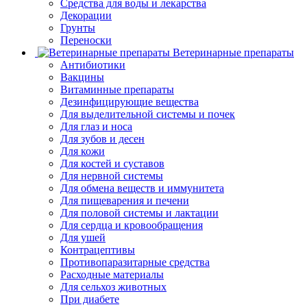
Средства для воды и лекарства
Декорации
Грунты
Переноски
Ветеринарные препараты
Антибиотики
Вакцины
Витаминные препараты
Дезинфицирующие вещества
Для выделительной системы и почек
Для глаз и носа
Для зубов и десен
Для кожи
Для костей и суставов
Для нервной системы
Для обмена веществ и иммунитета
Для пищеварения и печени
Для половой системы и лактации
Для сердца и кровообращения
Для ушей
Контрацептивы
Противопаразитарные средства
Расходные материалы
Для сельхоз животных
При диабете