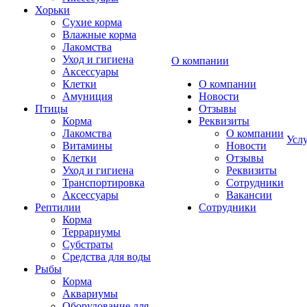
Хорьки
Сухие корма
Влажные корма
Лакомства
Уход и гигиена
О компании
Аксессуары
Клетки
О компании
Амуниция
Новости
Птицы
Отзывы
Корма
Реквизиты
Лакомства
О компании
Усл
Витамины
Новости
Клетки
Отзывы
Уход и гигиена
Реквизиты
Транспортировка
Сотрудники
Аксессуары
Вакансии
Рептилии
Сотрудники
Корма
Террариумы
Субстраты
Средства для воды
Рыбы
Корма
Аквариумы
Оборудование для