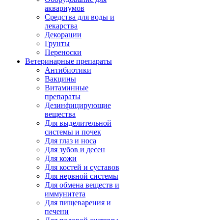
аквариумов
Средства для воды и
лекарства
Декорации
Грунты
Переноски
Ветеринарные препараты
Антибиотики
Вакцины
Витаминные
препараты
Дезинфицирующие
вещества
Для выделительной
системы и почек
Для глаз и носа
Для зубов и десен
Для кожи
Для костей и суставов
Для нервной системы
Для обмена веществ и
иммунитета
Для пищеварения и
печени