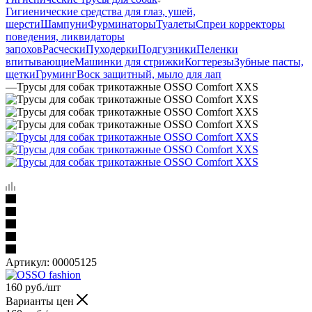
Гигиенические средства для глаз, ушей,
шерсти
Шампуни
Фурминаторы
Туалеты
Спреи корректоры
поведения, ликвидаторы
запохов
Расчески
Пуходерки
Подгузники
Пеленки
впитывающие
Машинки для стрижки
Когтерезы
Зубные пасты,
щетки
Груминг
Воск защитный, мыло для лап
—
Трусы для собак трикотажные OSSO Comfort XXS
Артикул:
00005125
160
руб.
/шт
Варианты цен