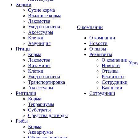
Хорьки
Сухие корма
Влажные корма
Лакомства
Уход и гигиена
О компании
Аксессуары
Клетки
О компании
Амуниция
Новости
Птицы
Отзывы
Корма
Реквизиты
Лакомства
О компании
Усл
Витамины
Новости
Клетки
Отзывы
Уход и гигиена
Реквизиты
Транспортировка
Сотрудники
Аксессуары
Вакансии
Рептилии
Сотрудники
Корма
Террариумы
Субстраты
Средства для воды
Рыбы
Корма
Аквариумы
Оборудование для