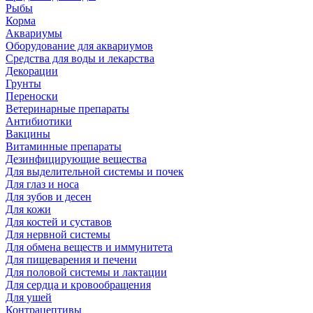
Рыбы
Корма
Аквариумы
Оборудование для аквариумов
Средства для воды и лекарства
Декорации
Грунты
Переноски
Ветеринарные препараты
Антибиотики
Вакцины
Витаминные препараты
Дезинфицирующие вещества
Для выделительной системы и почек
Для глаз и носа
Для зубов и десен
Для кожи
Для костей и суставов
Для нервной системы
Для обмена веществ и иммунитета
Для пищеварения и печени
Для половой системы и лактации
Для сердца и кровообращения
Для ушей
Контрацептивы