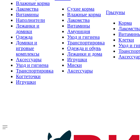
Влажные корма
Лакомства
Сухие корма
Грызуны
Витамины
Влажные корма
Наполнители
Лакомства
Корма
Лежанки и
Витамины
Лакомств
домики
Амуниция
Витамин
Одежда
Уход и гигиена
Клетки
Домики и
Транспортировка
Уход и ги
игровые
Одежда и обувь
Транспор
комплексы
Лежанки и дома
Аксессуа
Аксессуары
Игрушки
Уход и гигиена
Миски
Транспортировка
Аксессуары
Когтеточки
Игрушки