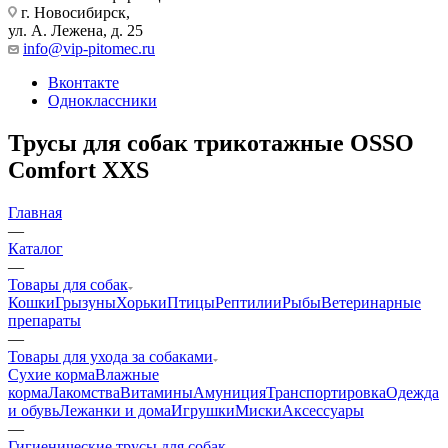
г. Новосибирск,
ул. А. Лежена, д. 25
info@vip-pitomec.ru
Вконтакте
Одноклассники
Трусы для собак трикотажные OSSO
Comfort XXS
Главная
—
Каталог
—
Товары для собак
Кошки
Грызуны
Хорьки
Птицы
Рептилии
Рыбы
Ветеринарные
препараты
—
Товары для ухода за собаками
Сухие корма
Влажные
корма
Лакомства
Витамины
Амуниция
Транспортировка
Одежда
и обувь
Лежанки и дома
Игрушки
Миски
Аксессуары
—
Гигиенические трусы для собак