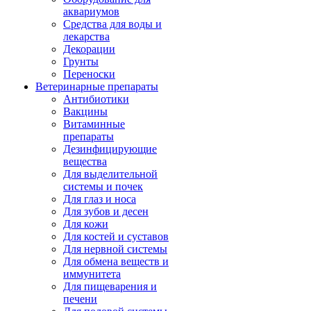
аквариумов
Средства для воды и
лекарства
Декорации
Грунты
Переноски
Ветеринарные препараты
Антибиотики
Вакцины
Витаминные
препараты
Дезинфицирующие
вещества
Для выделительной
системы и почек
Для глаз и носа
Для зубов и десен
Для кожи
Для костей и суставов
Для нервной системы
Для обмена веществ и
иммунитета
Для пищеварения и
печени