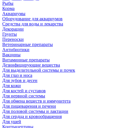
Рыбы
Корма
Аквариумы
Оборудование для аквариумов
Средства для воды и лекарства
Декорации
Грунты
Переноски
Ветеринарные препараты
Антибиотики
Вакцины
Витаминные препараты
Дезинфицирующие вещества
Для выделительной системы и почек
Для глаз и носа
Для зубов и десен
Для кожи
Для костей и суставов
Для нервной системы
Для обмена веществ и иммунитета
Для пищеварения и печени
Для половой системы и лактации
Для сердца и кровообращения
Для ушей
Контрацептивы