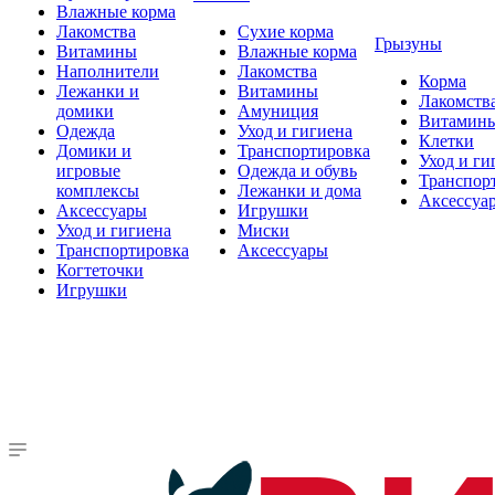
Влажные корма
Лакомства
Сухие корма
Грызуны
Витамины
Влажные корма
Наполнители
Лакомства
Корма
Лежанки и
Витамины
Лакомств
домики
Амуниция
Витамин
Одежда
Уход и гигиена
Клетки
Домики и
Транспортировка
Уход и ги
игровые
Одежда и обувь
Транспор
комплексы
Лежанки и дома
Аксессуа
Аксессуары
Игрушки
Уход и гигиена
Миски
Транспортировка
Аксессуары
Когтеточки
Игрушки