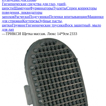
Гигиенические средства для глаз, ушей,
шерсти
Шампуни
Фурминаторы
Туалеты
Спреи корректоры
поведения, ликвидаторы
запохов
Расчески
Подгузники
Пеленки впитывающие
Машинки
для стрижки
Когтерезы
Зубные пасты,
щетки
Груминг
Гигиенические трусики
Воск защитный, мыло
для лап
—
ТРИКСИ Щетка массаж. Люкс 14*9см 2333