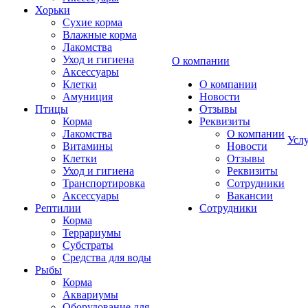
Хорьки
Сухие корма
Влажные корма
Лакомства
Уход и гигиена
О компании
Аксессуары
Клетки
О компании
Амуниция
Новости
Птицы
Отзывы
Корма
Реквизиты
Лакомства
О компании
Усл
Витамины
Новости
Клетки
Отзывы
Уход и гигиена
Реквизиты
Транспортировка
Сотрудники
Аксессуары
Вакансии
Рептилии
Сотрудники
Корма
Террариумы
Субстраты
Средства для воды
Рыбы
Корма
Аквариумы
Оборудование для