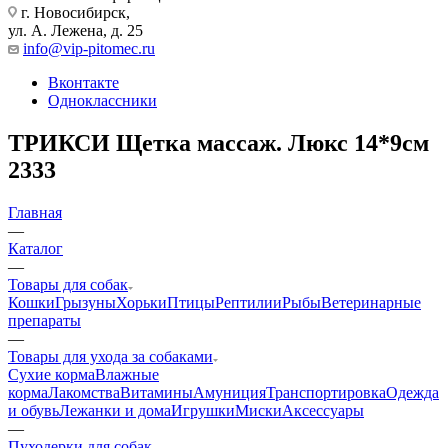
г. Новосибирск,
ул. А. Лежена, д. 25
info@vip-pitomec.ru
Вконтакте
Одноклассники
ТРИКСИ Щетка массаж. Люкс 14*9см
2333
Главная
—
Каталог
—
Товары для собак
Кошки
Грызуны
Хорьки
Птицы
Рептилии
Рыбы
Ветеринарные
препараты
—
Товары для ухода за собаками
Сухие корма
Влажные
корма
Лакомства
Витамины
Амуниция
Транспортировка
Одежда
и обувь
Лежанки и дома
Игрушки
Миски
Аксессуары
—
Пуходерки для собак