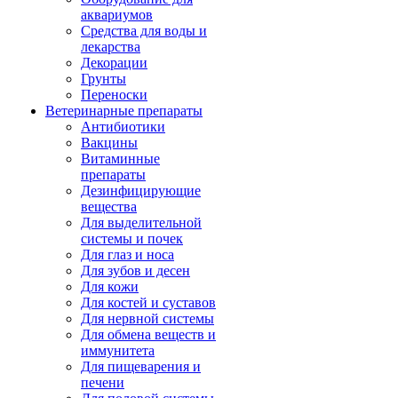
аквариумов
Средства для воды и
лекарства
Декорации
Грунты
Переноски
Ветеринарные препараты
Антибиотики
Вакцины
Витаминные
препараты
Дезинфицирующие
вещества
Для выделительной
системы и почек
Для глаз и носа
Для зубов и десен
Для кожи
Для костей и суставов
Для нервной системы
Для обмена веществ и
иммунитета
Для пищеварения и
печени