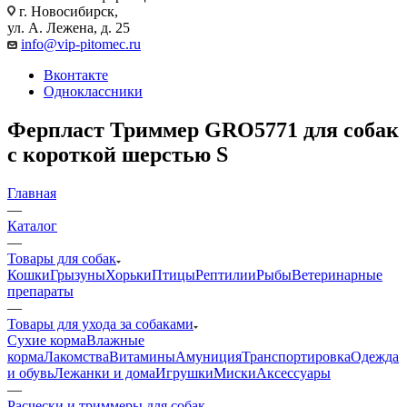
г. Новосибирск,
ул. А. Лежена, д. 25
info@vip-pitomec.ru
Вконтакте
Одноклассники
Ферпласт Триммер GRO5771 для собак
с короткой шерстью S
Главная
—
Каталог
—
Товары для собак
Кошки
Грызуны
Хорьки
Птицы
Рептилии
Рыбы
Ветеринарные
препараты
—
Товары для ухода за собаками
Сухие корма
Влажные
корма
Лакомства
Витамины
Амуниция
Транспортировка
Одежда
и обувь
Лежанки и дома
Игрушки
Миски
Аксессуары
—
Расчески и триммеры для собак