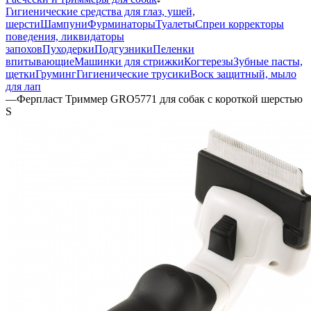
Гигиенические средства для глаз, ушей,
шерсти
Шампуни
Фурминаторы
Туалеты
Спреи корректоры
поведения, ликвидаторы
запохов
Пуходерки
Подгузники
Пеленки
впитывающие
Машинки для стрижки
Когтерезы
Зубные пасты,
щетки
Груминг
Гигиенические трусики
Воск защитный, мыло
для лап
—
Ферпласт Триммер GRO5771 для собак с короткой шерстью
S