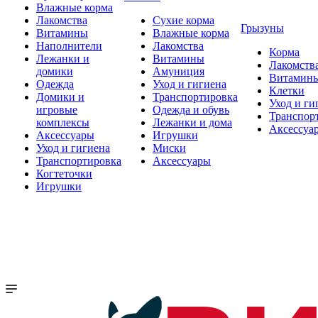
Влажные корма
Лакомства
Сухие корма
Грызуны
Витамины
Влажные корма
Наполнители
Лакомства
Корма
Лежанки и
Витамины
Лакомств
домики
Амуниция
Витамин
Одежда
Уход и гигиена
Клетки
Домики и
Транспортировка
Уход и ги
игровые
Одежда и обувь
Транспор
комплексы
Лежанки и дома
Аксессуа
Аксессуары
Игрушки
Уход и гигиена
Миски
Транспортировка
Аксессуары
Когтеточки
Игрушки