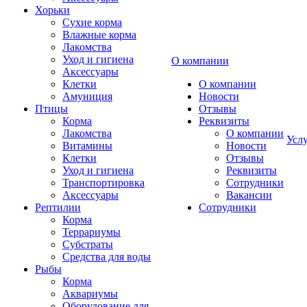
Хорьки
Сухие корма
Влажные корма
Лакомства
Уход и гигиена
О компании
Аксессуары
Клетки
О компании
Амуниция
Новости
Птицы
Отзывы
Корма
Реквизиты
Лакомства
О компании
Усл
Витамины
Новости
Клетки
Отзывы
Уход и гигиена
Реквизиты
Транспортировка
Сотрудники
Аксессуары
Вакансии
Рептилии
Сотрудники
Корма
Террариумы
Субстраты
Средства для воды
Рыбы
Корма
Аквариумы
Оборудование для