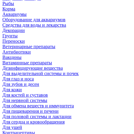
Рыбы
Корма
Аквариумы
Оборудование для аквариумов
Средства для воды и лекарства
Декорации
Грунты
Переноски
Ветеринарные препараты
Антибиотики
Вакцины
Витаминные препараты
Дезинфицирующие вещества
Для выделительной системы и почек
Для глаз и носа
Для зубов и десен
Для кожи
Для костей и суставов
Для нервной системы
Для обмена веществ и иммунитета
Для пищеварения и печени
Для половой системы и лактации
Для сердца и кровообращения
Для ушей
Контрацептивы