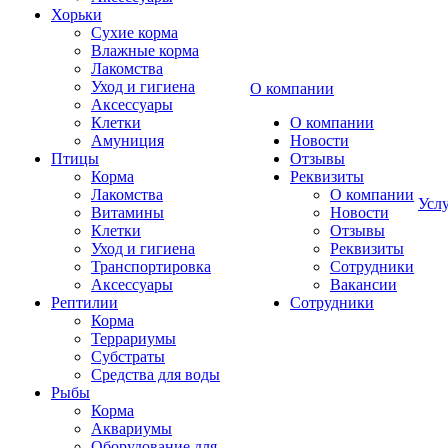
Хорьки
Сухие корма
Влажные корма
Лакомства
Уход и гигиена
О компании
Аксессуары
Клетки
О компании
Амуниция
Новости
Птицы
Отзывы
Корма
Реквизиты
Лакомства
О компании
Усл
Витамины
Новости
Клетки
Отзывы
Уход и гигиена
Реквизиты
Транспортировка
Сотрудники
Аксессуары
Вакансии
Рептилии
Сотрудники
Корма
Террариумы
Субстраты
Средства для воды
Рыбы
Корма
Аквариумы
Оборудование для