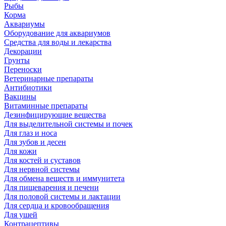
Рыбы
Корма
Аквариумы
Оборудование для аквариумов
Средства для воды и лекарства
Декорации
Грунты
Переноски
Ветеринарные препараты
Антибиотики
Вакцины
Витаминные препараты
Дезинфицирующие вещества
Для выделительной системы и почек
Для глаз и носа
Для зубов и десен
Для кожи
Для костей и суставов
Для нервной системы
Для обмена веществ и иммунитета
Для пищеварения и печени
Для половой системы и лактации
Для сердца и кровообращения
Для ушей
Контрацептивы