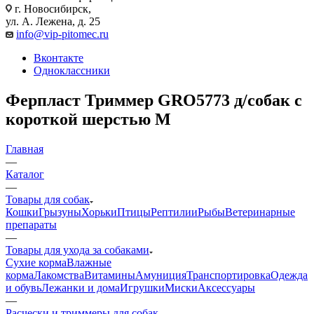
г. Новосибирск,
ул. А. Лежена, д. 25
info@vip-pitomec.ru
Вконтакте
Одноклассники
Ферпласт Триммер GRO5773 д/собак с
короткой шерстью M
Главная
—
Каталог
—
Товары для собак
Кошки
Грызуны
Хорьки
Птицы
Рептилии
Рыбы
Ветеринарные
препараты
—
Товары для ухода за собаками
Сухие корма
Влажные
корма
Лакомства
Витамины
Амуниция
Транспортировка
Одежда
и обувь
Лежанки и дома
Игрушки
Миски
Аксессуары
—
Расчески и триммеры для собак