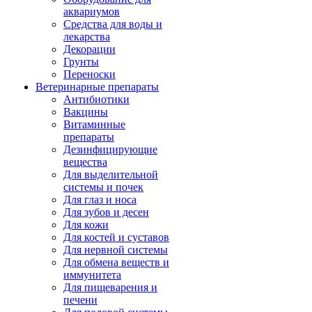
аквариумов
Средства для воды и
лекарства
Декорации
Грунты
Переноски
Ветеринарные препараты
Антибиотики
Вакцины
Витаминные
препараты
Дезинфицирующие
вещества
Для выделительной
системы и почек
Для глаз и носа
Для зубов и десен
Для кожи
Для костей и суставов
Для нервной системы
Для обмена веществ и
иммунитета
Для пищеварения и
печени