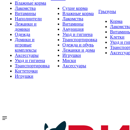
Влажные корма
Лакомства
Сухие корма
Грызуны
Витамины
Влажные корма
Наполнители
Лакомства
Корма
Лежанки и
Витамины
Лакомств
домики
Амуниция
Витамин
Одежда
Уход и гигиена
Клетки
Домики и
Транспортировка
Уход и ги
игровые
Одежда и обувь
Транспор
комплексы
Лежанки и дома
Аксессуа
Аксессуары
Игрушки
Уход и гигиена
Миски
Транспортировка
Аксессуары
Когтеточки
Игрушки