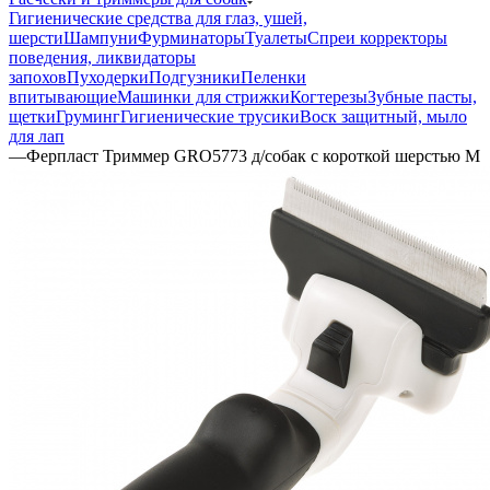
Гигиенические средства для глаз, ушей,
шерсти
Шампуни
Фурминаторы
Туалеты
Спреи корректоры
поведения, ликвидаторы
запохов
Пуходерки
Подгузники
Пеленки
впитывающие
Машинки для стрижки
Когтерезы
Зубные пасты,
щетки
Груминг
Гигиенические трусики
Воск защитный, мыло
для лап
—
Ферпласт Триммер GRO5773 д/собак с короткой шерстью M