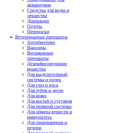
аквариумов
Средства для воды и
лекарства
Декорации
Грунты
Переноски
Ветеринарные препараты
Антибиотики
Вакцины
Витаминные
препараты
Дезинфицирующие
вещества
Для выделительной
системы и почек
Для глаз и носа
Для зубов и десен
Для кожи
Для костей и суставов
Для нервной системы
Для обмена веществ и
иммунитета
Для пищеварения и
печени