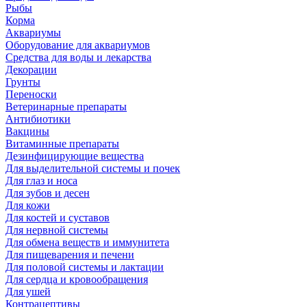
Рыбы
Корма
Аквариумы
Оборудование для аквариумов
Средства для воды и лекарства
Декорации
Грунты
Переноски
Ветеринарные препараты
Антибиотики
Вакцины
Витаминные препараты
Дезинфицирующие вещества
Для выделительной системы и почек
Для глаз и носа
Для зубов и десен
Для кожи
Для костей и суставов
Для нервной системы
Для обмена веществ и иммунитета
Для пищеварения и печени
Для половой системы и лактации
Для сердца и кровообращения
Для ушей
Контрацептивы