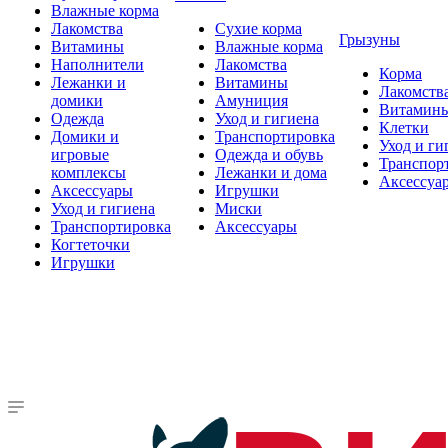
Влажные корма
Лакомства
Сухие корма
Грызуны
Витамины
Влажные корма
Наполнители
Лакомства
Корма
Лежанки и
Витамины
Лакомств
домики
Амуниция
Витамин
Одежда
Уход и гигиена
Клетки
Домики и
Транспортировка
Уход и ги
игровые
Одежда и обувь
Транспор
комплексы
Лежанки и дома
Аксессуа
Аксессуары
Игрушки
Уход и гигиена
Миски
Транспортировка
Аксессуары
Когтеточки
Игрушки