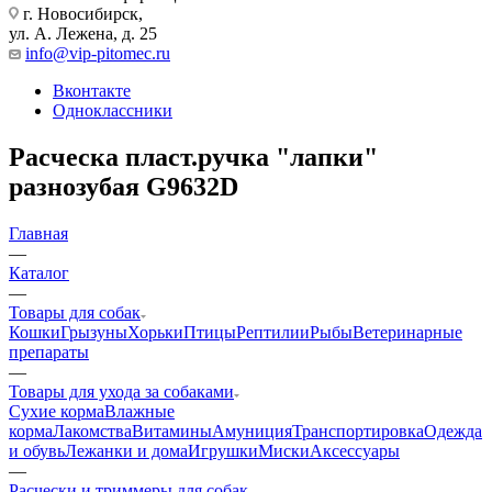
г. Новосибирск,
ул. А. Лежена, д. 25
info@vip-pitomec.ru
Вконтакте
Одноклассники
Расческа пласт.ручка "лапки"
разнозубая G9632D
Главная
—
Каталог
—
Товары для собак
Кошки
Грызуны
Хорьки
Птицы
Рептилии
Рыбы
Ветеринарные
препараты
—
Товары для ухода за собаками
Сухие корма
Влажные
корма
Лакомства
Витамины
Амуниция
Транспортировка
Одежда
и обувь
Лежанки и дома
Игрушки
Миски
Аксессуары
—
Расчески и триммеры для собак