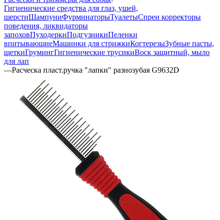
Гигиенические средства для глаз, ушей,
шерсти
Шампуни
Фурминаторы
Туалеты
Спреи корректоры
поведения, ликвидаторы
запохов
Пуходерки
Подгузники
Пеленки
впитывающие
Машинки для стрижки
Когтерезы
Зубные пасты,
щетки
Груминг
Гигиенические трусики
Воск защитный, мыло
для лап
—
Расческа пласт.ручка "лапки" разнозубая G9632D