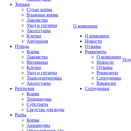
Хорьки
Сухие корма
Влажные корма
Лакомства
Уход и гигиена
О компании
Аксессуары
Клетки
О компании
Амуниция
Новости
Птицы
Отзывы
Корма
Реквизиты
Лакомства
О компании
Усл
Витамины
Новости
Клетки
Отзывы
Уход и гигиена
Реквизиты
Транспортировка
Сотрудники
Аксессуары
Вакансии
Рептилии
Сотрудники
Корма
Террариумы
Субстраты
Средства для воды
Рыбы
Корма
Аквариумы
Оборудование для