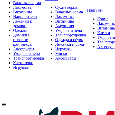
Влажные корма
Лакомства
Сухие корма
Грызуны
Витамины
Влажные корма
Наполнители
Лакомства
Корма
Лежанки и
Витамины
Лакомств
домики
Амуниция
Витамин
Одежда
Уход и гигиена
Клетки
Домики и
Транспортировка
Уход и ги
игровые
Одежда и обувь
Транспор
комплексы
Лежанки и дома
Аксессуа
Аксессуары
Игрушки
Уход и гигиена
Миски
Транспортировка
Аксессуары
Когтеточки
Игрушки