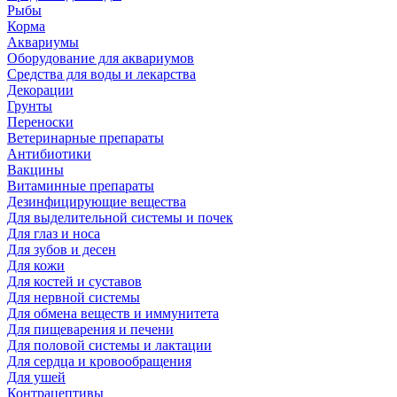
Рыбы
Корма
Аквариумы
Оборудование для аквариумов
Средства для воды и лекарства
Декорации
Грунты
Переноски
Ветеринарные препараты
Антибиотики
Вакцины
Витаминные препараты
Дезинфицирующие вещества
Для выделительной системы и почек
Для глаз и носа
Для зубов и десен
Для кожи
Для костей и суставов
Для нервной системы
Для обмена веществ и иммунитета
Для пищеварения и печени
Для половой системы и лактации
Для сердца и кровообращения
Для ушей
Контрацептивы