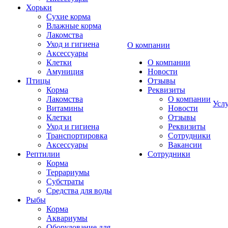
Хорьки
Сухие корма
Влажные корма
Лакомства
Уход и гигиена
О компании
Аксессуары
Клетки
О компании
Амуниция
Новости
Птицы
Отзывы
Корма
Реквизиты
Лакомства
О компании
Усл
Витамины
Новости
Клетки
Отзывы
Уход и гигиена
Реквизиты
Транспортировка
Сотрудники
Аксессуары
Вакансии
Рептилии
Сотрудники
Корма
Террариумы
Субстраты
Средства для воды
Рыбы
Корма
Аквариумы
Оборудование для