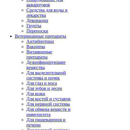
аквариумов
Средства для воды и
лекарства
Декорации
Грунты
Переноски
Ветеринарные препараты
Антибиотики
Вакцины
Витаминные
препараты
Дезинфицирующие
вещества
Для выделительной
системы и почек
Для глаз и носа
Для зубов и десен
Для кожи
Для костей и суставов
Для нервной системы
Для обмена веществ и
иммунитета
Для пищеварения и
печени