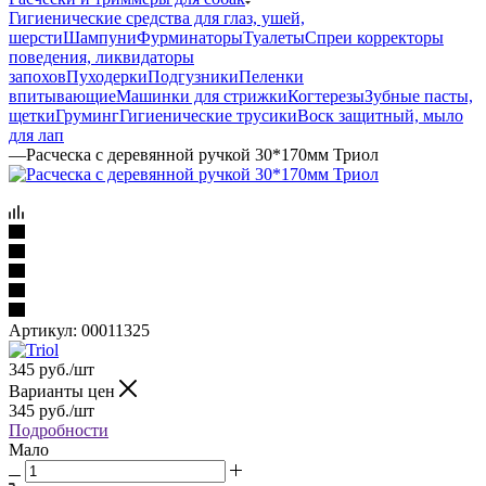
Гигиенические средства для глаз, ушей,
шерсти
Шампуни
Фурминаторы
Туалеты
Спреи корректоры
поведения, ликвидаторы
запохов
Пуходерки
Подгузники
Пеленки
впитывающие
Машинки для стрижки
Когтерезы
Зубные пасты,
щетки
Груминг
Гигиенические трусики
Воск защитный, мыло
для лап
—
Расческа с деревянной ручкой 30*170мм Триол
Артикул:
00011325
345
руб.
/шт
Варианты цен
345
руб.
/шт
Подробности
Мало