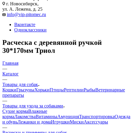
г. Новосибирск,
ул. А. Лежена, д. 25
info@vip-pitomec.ru
Вконтакте
Одноклассники
Расческа с деревянной ручкой
30*170мм Триол
Главная
—
Каталог
—
Товары для собак
Кошки
Грызуны
Хорьки
Птицы
Рептилии
Рыбы
Ветеринарные
препараты
—
Товары для ухода за собаками
Сухие корма
Влажные
корма
Лакомства
Витамины
Амуниция
Транспортировка
Одежда
и обувь
Лежанки и дома
Игрушки
Миски
Аксессуары
—
Расчески и триммеры для собак