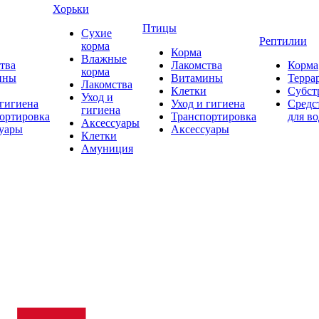
Хорьки
Птицы
Сухие
Рептилии
корма
Корма
Влажные
тва
Лакомства
Корма
корма
ины
Витамины
Терра
Лакомства
Клетки
Субст
Уход и
 гигиена
Уход и гигиена
Средс
гигиена
ортировка
Транспортировка
для в
Аксессуары
уары
Аксессуары
Клетки
Амуниция