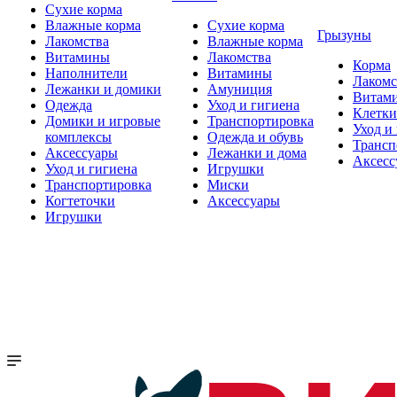
Сухие корма
Влажные корма
Сухие корма
Грызуны
Лакомства
Влажные корма
Витамины
Лакомства
Корма
Наполнители
Витамины
Лакомс
Лежанки и домики
Амуниция
Витам
Одежда
Уход и гигиена
Клетки
Домики и игровые
Транспортировка
Уход и
комплексы
Одежда и обувь
Трансп
Аксессуары
Лежанки и дома
Аксесс
Уход и гигиена
Игрушки
Транспортировка
Миски
Когтеточки
Аксессуары
Игрушки