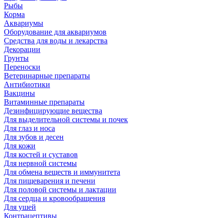
Рыбы
Корма
Аквариумы
Оборудование для аквариумов
Средства для воды и лекарства
Декорации
Грунты
Переноски
Ветеринарные препараты
Антибиотики
Вакцины
Витаминные препараты
Дезинфицирующие вещества
Для выделительной системы и почек
Для глаз и носа
Для зубов и десен
Для кожи
Для костей и суставов
Для нервной системы
Для обмена веществ и иммунитета
Для пищеварения и печени
Для половой системы и лактации
Для сердца и кровообращения
Для ушей
Контрацептивы