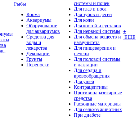
системы и почек
Рыбы
Для глаз и носа
Корма
Для зубов и десен
Аквариумы
Для кожи
Оборудование
Для костей и суставов
для аквариумов
Для нервной системы
+
риумы
Средства для
Для обмена веществ и
ЕЩЕ
раты
воды и
иммунитета
тва
лекарства
Для пищеварения и
оды
Декорации
печени
Грунты
Для половой системы
Переноски
и лактации
Для сердца и
кровообращения
Для ушей
Контрацептивы
Противопаразитарные
средства
Расходные материалы
Для сельхоз животных
При диабете