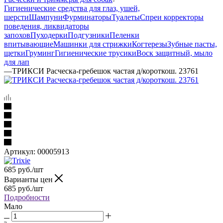
Гигиенические средства для глаз, ушей,
шерсти
Шампуни
Фурминаторы
Туалеты
Спреи корректоры
поведения, ликвидаторы
запохов
Пуходерки
Подгузники
Пеленки
впитывающие
Машинки для стрижки
Когтерезы
Зубные пасты,
щетки
Груминг
Гигиенические трусики
Воск защитный, мыло
для лап
—
ТРИКСИ Расческа-гребешок частая д/короткош. 23761
Артикул:
00005913
685
руб.
/шт
Варианты цен
685
руб.
/шт
Подробности
Мало