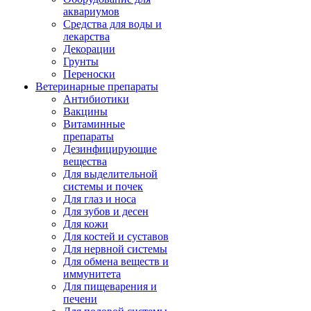
аквариумов
Средства для воды и
лекарства
Декорации
Грунты
Переноски
Ветеринарные препараты
Антибиотики
Вакцины
Витаминные
препараты
Дезинфицирующие
вещества
Для выделительной
системы и почек
Для глаз и носа
Для зубов и десен
Для кожи
Для костей и суставов
Для нервной системы
Для обмена веществ и
иммунитета
Для пищеварения и
печени