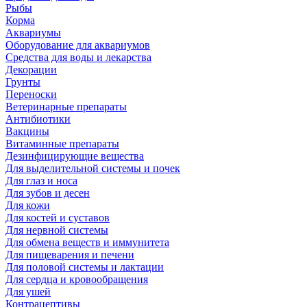
Рыбы
Корма
Аквариумы
Оборудование для аквариумов
Средства для воды и лекарства
Декорации
Грунты
Переноски
Ветеринарные препараты
Антибиотики
Вакцины
Витаминные препараты
Дезинфицирующие вещества
Для выделительной системы и почек
Для глаз и носа
Для зубов и десен
Для кожи
Для костей и суставов
Для нервной системы
Для обмена веществ и иммунитета
Для пищеварения и печени
Для половой системы и лактации
Для сердца и кровообращения
Для ушей
Контрацептивы