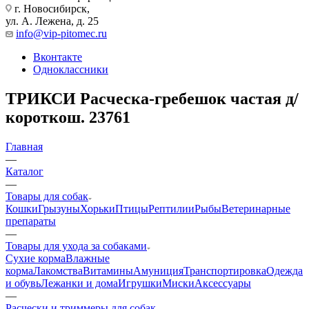
г. Новосибирск,
ул. А. Лежена, д. 25
info@vip-pitomec.ru
Вконтакте
Одноклассники
ТРИКСИ Расческа-гребешок частая д/
короткош. 23761
Главная
—
Каталог
—
Товары для собак
Кошки
Грызуны
Хорьки
Птицы
Рептилии
Рыбы
Ветеринарные
препараты
—
Товары для ухода за собаками
Сухие корма
Влажные
корма
Лакомства
Витамины
Амуниция
Транспортировка
Одежда
и обувь
Лежанки и дома
Игрушки
Миски
Аксессуары
—
Расчески и триммеры для собак