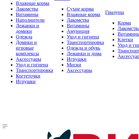
Влажные корма
Лакомства
Сухие корма
Грызуны
Витамины
Влажные корма
Наполнители
Лакомства
Корма
Лежанки и
Витамины
Лакомств
домики
Амуниция
Витамин
Одежда
Уход и гигиена
Клетки
Домики и
Транспортировка
Уход и ги
игровые
Одежда и обувь
Транспор
комплексы
Лежанки и дома
Аксессуа
Аксессуары
Игрушки
Уход и гигиена
Миски
Транспортировка
Аксессуары
Когтеточки
Игрушки