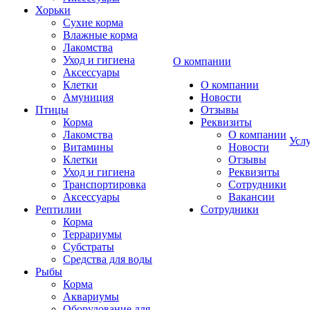
Хорьки
Сухие корма
Влажные корма
Лакомства
Уход и гигиена
О компании
Аксессуары
Клетки
О компании
Амуниция
Новости
Птицы
Отзывы
Корма
Реквизиты
Лакомства
О компании
Усл
Витамины
Новости
Клетки
Отзывы
Уход и гигиена
Реквизиты
Транспортировка
Сотрудники
Аксессуары
Вакансии
Рептилии
Сотрудники
Корма
Террариумы
Субстраты
Средства для воды
Рыбы
Корма
Аквариумы
Оборудование для