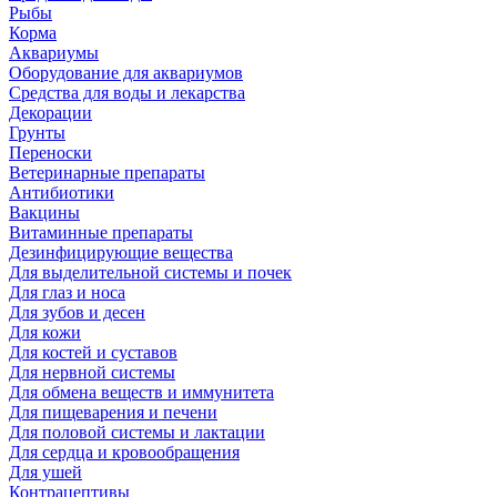
Рыбы
Корма
Аквариумы
Оборудование для аквариумов
Средства для воды и лекарства
Декорации
Грунты
Переноски
Ветеринарные препараты
Антибиотики
Вакцины
Витаминные препараты
Дезинфицирующие вещества
Для выделительной системы и почек
Для глаз и носа
Для зубов и десен
Для кожи
Для костей и суставов
Для нервной системы
Для обмена веществ и иммунитета
Для пищеварения и печени
Для половой системы и лактации
Для сердца и кровообращения
Для ушей
Контрацептивы