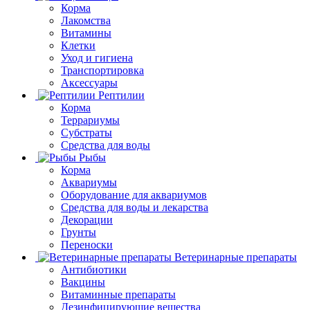
Корма
Лакомства
Витамины
Клетки
Уход и гигиена
Транспортировка
Аксессуары
Рептилии
Корма
Террариумы
Субстраты
Средства для воды
Рыбы
Корма
Аквариумы
Оборудование для аквариумов
Средства для воды и лекарства
Декорации
Грунты
Переноски
Ветеринарные препараты
Антибиотики
Вакцины
Витаминные препараты
Дезинфицирующие вещества