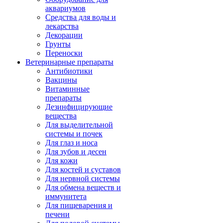
аквариумов
Средства для воды и
лекарства
Декорации
Грунты
Переноски
Ветеринарные препараты
Антибиотики
Вакцины
Витаминные
препараты
Дезинфицирующие
вещества
Для выделительной
системы и почек
Для глаз и носа
Для зубов и десен
Для кожи
Для костей и суставов
Для нервной системы
Для обмена веществ и
иммунитета
Для пищеварения и
печени