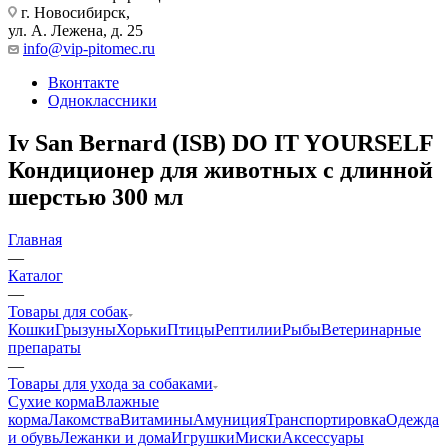
г. Новосибирск,
ул. А. Лежена, д. 25
info@vip-pitomec.ru
Вконтакте
Одноклассники
Iv San Bernard (ISB) DO IT YOURSELF
Кондиционер для животных с длинной
шерстью 300 мл
Главная
—
Каталог
—
Товары для собак
Кошки
Грызуны
Хорьки
Птицы
Рептилии
Рыбы
Ветеринарные
препараты
—
Товары для ухода за собаками
Сухие корма
Влажные
корма
Лакомства
Витамины
Амуниция
Транспортировка
Одежда
и обувь
Лежанки и дома
Игрушки
Миски
Аксессуары