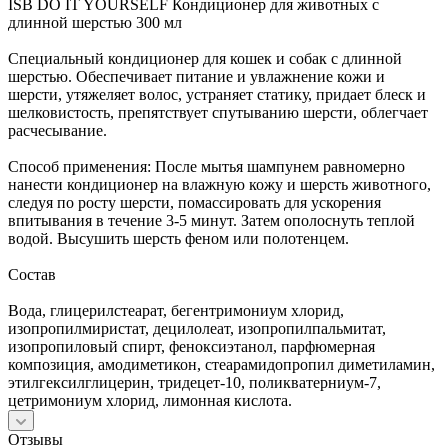
ISB DO IT YOURSELF Кондиционер для животных с
длинной шерстью 300 мл
Специальный кондиционер для кошек и собак с длинной
шерстью. Обеспечивает питание и увлажнение кожи и
шерсти, утяжеляет волос, устраняет статику, придает блеск и
шелковистость, препятствует спутыванию шерсти, облегчает
расчесывание.
Способ применения: После мытья шампунем равномерно
нанести кондиционер на влажную кожу и шерсть животного,
следуя по росту шерсти, помассировать для ускорения
впитывания в течение 3-5 минут. Затем ополоснуть теплой
водой. Высушить шерсть феном или полотенцем.
Состав
Вода, глицерилстеарат, бегентримониум хлорид,
изопропилмиристат, децилолеат, изопропилпальмитат,
изопропиловый спирт, феноксиэтанол, парфюмерная
композиция, амодиметикон, стеарамидопропил диметиламин,
этилгексилглицерин, тридецет-10, поликватерниум-7,
цетримониум хлорид, лимонная кислота.
Отзывы