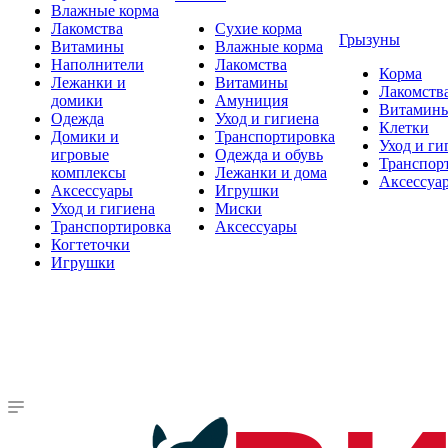
Влажные корма
Лакомства
Сухие корма
Грызуны
Витамины
Влажные корма
Наполнители
Лакомства
Корма
Лежанки и
Витамины
Лакомств
домики
Амуниция
Витамин
Одежда
Уход и гигиена
Клетки
Домики и
Транспортировка
Уход и ги
игровые
Одежда и обувь
Транспор
комплексы
Лежанки и дома
Аксессуа
Аксессуары
Игрушки
Уход и гигиена
Миски
Транспортировка
Аксессуары
Когтеточки
Игрушки