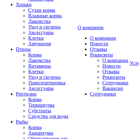
Хорьки
Сухие корма
Влажные корма
Лакомства
Уход и гигиена
О компании
Аксессуары
Клетки
О компании
Амуниция
Новости
Птицы
Отзывы
Корма
Реквизиты
Лакомства
О компании
Усл
Витамины
Новости
Клетки
Отзывы
Уход и гигиена
Реквизиты
Транспортировка
Сотрудники
Аксессуары
Вакансии
Рептилии
Сотрудники
Корма
Террариумы
Субстраты
Средства для воды
Рыбы
Корма
Аквариумы
Оборудование для