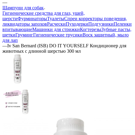
—
Шампуни для собак
Гигиенические средства для глаз, ушей,
шерсти
Фурминаторы
Туалеты
Спреи корректоры поведения,
ликвидаторы запохов
Расчески
Пуходерки
Подгузники
Пеленки
впитывающие
Машинки для стрижки
Когтерезы
Зубные пасты,
щетки
Груминг
Гигиенические трусики
Воск защитный, мыло
для лап
—
Iv San Bernard (ISB) DO IT YOURSELF Кондиционер для
животных с длинной шерстью 300 мл