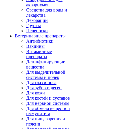
аквариумов
Средства для воды и
лекарства
Декорации
Грунты
Переноски
Ветеринарные препараты
Антибиотики
Вакцины
Витаминные
препараты
Дезинфицирующие
вещества
Для выделительной
системы и почек
Для глаз и носа
Для зубов и десен
Для кожи
Для костей и суставов
Для нервной системы
Для обмена веществ и
иммунитета
Для пищеварения и
печени