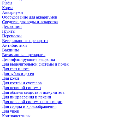
Рыбы
Корма
Аквариумы
Оборудование для аквариумов
Средства для воды и лекарства
Декорации
Грунты
Переноски
Ветеринарные препараты
Антибиотики
Вакцины
Витаминные препараты
Дезинфицирующие вещества
Для выделительной системы и почек
Для глаз и носа
Для зубов и десен
Для кожи
Для костей и суставов
Для нервной системы
Для обмена веществ и иммунитета
Для пищеварения и печени
Для половой системы и лактации
Для сердца и кровообращения
Для ушей
Контрацептивы