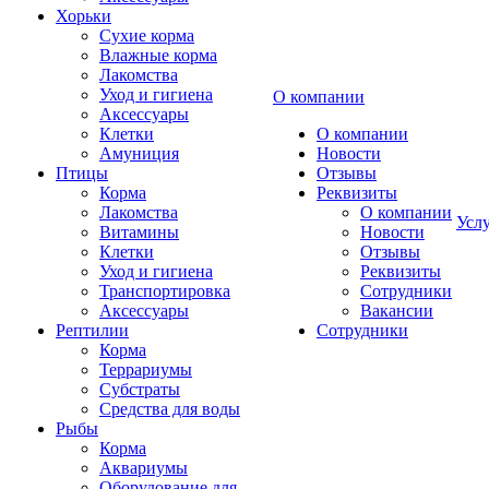
Хорьки
Сухие корма
Влажные корма
Лакомства
Уход и гигиена
О компании
Аксессуары
Клетки
О компании
Амуниция
Новости
Птицы
Отзывы
Корма
Реквизиты
Лакомства
О компании
Усл
Витамины
Новости
Клетки
Отзывы
Уход и гигиена
Реквизиты
Транспортировка
Сотрудники
Аксессуары
Вакансии
Рептилии
Сотрудники
Корма
Террариумы
Субстраты
Средства для воды
Рыбы
Корма
Аквариумы
Оборудование для