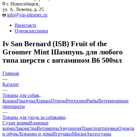
г. Новосибирск,
ул. А. Лежена, д. 25
info@vip-pitomec.ru
Вконтакте
Одноклассники
Iv San Bernard (ISB) Fruit of the
Groomer Mint Шампунь для любого
типа шерсти с витамином B6 500мл
Главная
—
Каталог
—
Товары для собак
Кошки
Грызуны
Хорьки
Птицы
Рептилии
Рыбы
Ветеринарные
препараты
—
Товары для ухода за собаками
Сухие корма
Влажные
корма
Лакомства
Витамины
Амуниция
Транспортировка
Одежда
и обувь
Лежанки и дома
Игрушки
Миски
Аксессуары