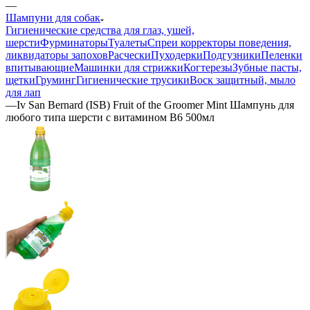
—
Шампуни для собак
Гигиенические средства для глаз, ушей,
шерсти
Фурминаторы
Туалеты
Спреи корректоры поведения,
ликвидаторы запохов
Расчески
Пуходерки
Подгузники
Пеленки
впитывающие
Машинки для стрижки
Когтерезы
Зубные пасты,
щетки
Груминг
Гигиенические трусики
Воск защитный, мыло
для лап
—
Iv San Bernard (ISB) Fruit of the Groomer Mint Шампунь для
любого типа шерсти с витамином B6 500мл