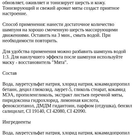
обновляет, оживляет и тонизирует шерсть и кожу.
Тонизирующий и свежий аромат мяты создаст приятное
настроение.
Способ применения: нанести достаточное количество
шампуня на хорошо смоченную шерсть массирующими
движениями. Оставить на 3 мин., смыть водой. При
необходимости повторить.
Для удобства применения можно разбавить шампунь водой
1:3. Для наилучшего эффекта после шампуня используйте
маску - восстановитель "Мята".
Состав
Вода, лауретсульфат натрия, хлорид натрия, кокамидопропил
бетаин, децил глюкозид, лаурет-5, гликоль стеарат, кокамид
МЭА, пропиленгликоль, экстракт листьев перечной мяты,
пиридоксина гидрохлорид, лимонная кислота,
феноксиэтанол, ДМДМ гидантоин, парфюм (отдушка), бензил
салицилат, СІ 19140, СІ 42080, СІ 42090.
Ингредиенты
Вода, лауретсульфат натрия, хлорид натрия, кокамидопропил