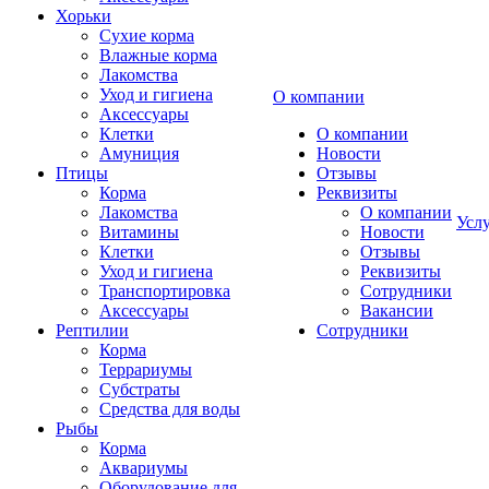
Хорьки
Сухие корма
Влажные корма
Лакомства
Уход и гигиена
О компании
Аксессуары
Клетки
О компании
Амуниция
Новости
Птицы
Отзывы
Корма
Реквизиты
Лакомства
О компании
Усл
Витамины
Новости
Клетки
Отзывы
Уход и гигиена
Реквизиты
Транспортировка
Сотрудники
Аксессуары
Вакансии
Рептилии
Сотрудники
Корма
Террариумы
Субстраты
Средства для воды
Рыбы
Корма
Аквариумы
Оборудование для