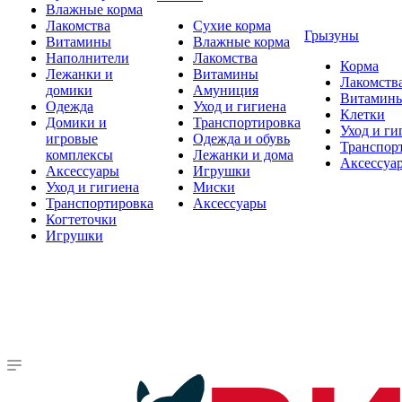
Влажные корма
Лакомства
Сухие корма
Грызуны
Витамины
Влажные корма
Наполнители
Лакомства
Корма
Лежанки и
Витамины
Лакомств
домики
Амуниция
Витамин
Одежда
Уход и гигиена
Клетки
Домики и
Транспортировка
Уход и ги
игровые
Одежда и обувь
Транспор
комплексы
Лежанки и дома
Аксессуа
Аксессуары
Игрушки
Уход и гигиена
Миски
Транспортировка
Аксессуары
Когтеточки
Игрушки