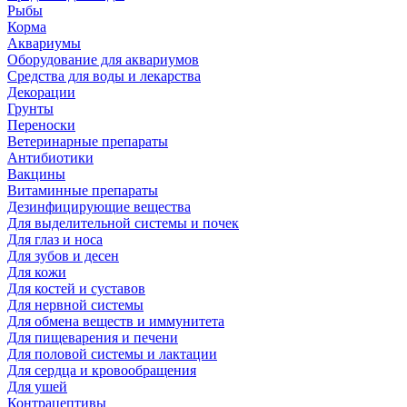
Рыбы
Корма
Аквариумы
Оборудование для аквариумов
Средства для воды и лекарства
Декорации
Грунты
Переноски
Ветеринарные препараты
Антибиотики
Вакцины
Витаминные препараты
Дезинфицирующие вещества
Для выделительной системы и почек
Для глаз и носа
Для зубов и десен
Для кожи
Для костей и суставов
Для нервной системы
Для обмена веществ и иммунитета
Для пищеварения и печени
Для половой системы и лактации
Для сердца и кровообращения
Для ушей
Контрацептивы