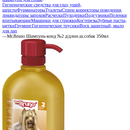
Гигиенические средства для глаз, ушей,
шерсти
Фурминаторы
Туалеты
Спреи корректоры поведения,
ликвидаторы запохов
Расчески
Пуходерки
Подгузники
Пеленки
впитывающие
Машинки для стрижки
Когтерезы
Зубные пасты,
щетки
Груминг
Гигиенические трусики
Воск защитный, мыло
для лап
—
Mr.Bruno Шампунь-конд №2 д/длин.ш.собак 350мл