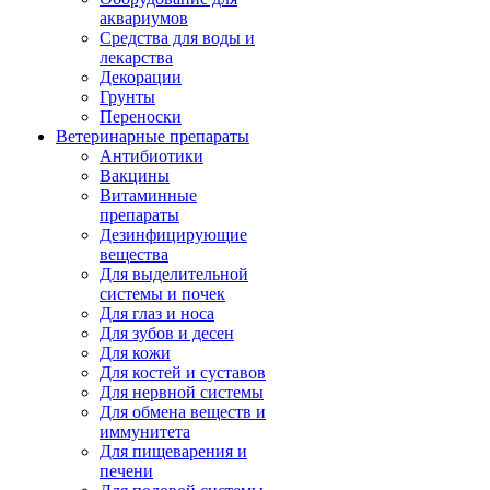
аквариумов
Средства для воды и
лекарства
Декорации
Грунты
Переноски
Ветеринарные препараты
Антибиотики
Вакцины
Витаминные
препараты
Дезинфицирующие
вещества
Для выделительной
системы и почек
Для глаз и носа
Для зубов и десен
Для кожи
Для костей и суставов
Для нервной системы
Для обмена веществ и
иммунитета
Для пищеварения и
печени