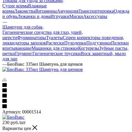
Товары для ухода за собаками
Сухие корма
Влажные
корма
Лакомства
Витамины
Амуниция
Транспортировка
Одежда
и обувь
Лежанки и дома
Игрушки
Миски
Аксессуары
—
Шампуни для собак
Гигиенические средства для глаз, ушей,
шерсти
Фурминаторы
Туалеты
Спреи корректоры поведения,
ликвидаторы запохов
Расчески
Пуходерки
Подгузники
Пеленки
впитывающие
Машинки для стрижки
Когтерезы
Зубные пасты,
щетки
Груминг
Гигиенические трусики
Воск защитный, мыло
для лап
—
БиоВакс 335мл Шампунь для щенков
Артикул:
00001514
230
руб.
/шт
Варианты цен