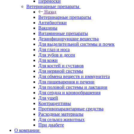
Переноски
Ветеринарные препараты
Назад
Ветеринарные препараты
Антибиотики
Вакцины
Витаминные препараты
Дезинфицирующие вещества
Для выделительной системы и почек
Для глаз и носа
Для зубов и десен
Для кожи
Для костей и суставов
Для нервной системы
Для обмена веществ и иммунитета
Для пищеварения и печени
Для половой системы и лактации
Для сердца и кровообращения
Для ушей
Контрацептивы
Противопаразитарные средства
Расходные материалы
Для сельхоз животных
При диабете
О компании