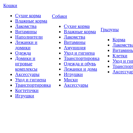
Кошки
Сухие корма
Собаки
Влажные корма
Лакомства
Сухие корма
Грызуны
Витамины
Влажные корма
Наполнители
Лакомства
Корма
Лежанки и
Витамины
Лакомств
домики
Амуниция
Витамин
Одежда
Уход и гигиена
Клетки
Домики и
Транспортировка
Уход и ги
игровые
Одежда и обувь
Транспор
комплексы
Лежанки и дома
Аксессуа
Аксессуары
Игрушки
Уход и гигиена
Миски
Транспортировка
Аксессуары
Когтеточки
Игрушки