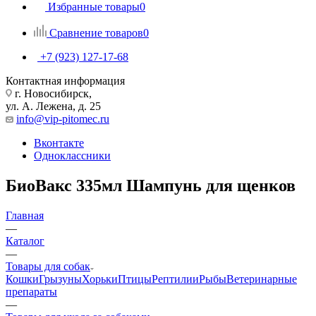
Избранные товары
0
Сравнение товаров
0
+7 (923) 127-17-68
Контактная информация
г. Новосибирск,
ул. А. Лежена, д. 25
info@vip-pitomec.ru
Вконтакте
Одноклассники
БиоВакс 335мл Шампунь для щенков
Главная
—
Каталог
—
Товары для собак
Кошки
Грызуны
Хорьки
Птицы
Рептилии
Рыбы
Ветеринарные
препараты
—