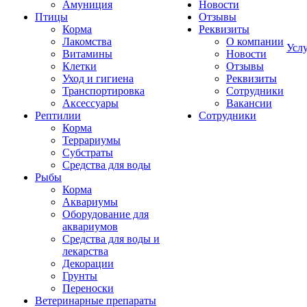
Амуниция
Новости
Птицы
Отзывы
Корма
Реквизиты
Лакомства
О компании
Усл
Витамины
Новости
Клетки
Отзывы
Уход и гигиена
Реквизиты
Транспортировка
Сотрудники
Аксессуары
Вакансии
Рептилии
Сотрудники
Корма
Террариумы
Субстраты
Средства для воды
Рыбы
Корма
Аквариумы
Оборудование для
аквариумов
Средства для воды и
лекарства
Декорации
Грунты
Переноски
Ветеринарные препараты