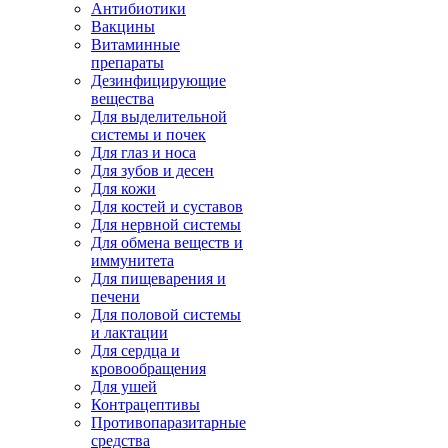
Антибиотики
Вакцины
Витаминные
препараты
Дезинфицирующие
вещества
Для выделительной
системы и почек
Для глаз и носа
Для зубов и десен
Для кожи
Для костей и суставов
Для нервной системы
Для обмена веществ и
иммунитета
Для пищеварения и
печени
Для половой системы
и лактации
Для сердца и
кровообращения
Для ушей
Контрацептивы
Противопаразитарные
средства