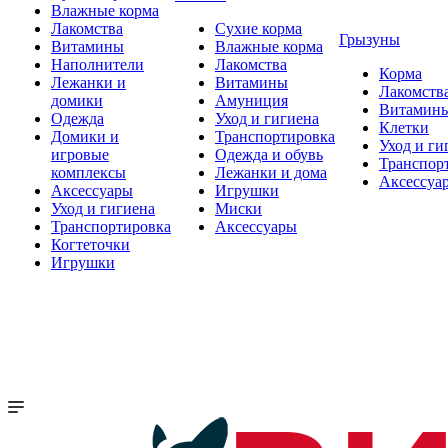
Влажные корма
Лакомства
Сухие корма
Грызуны
Витамины
Влажные корма
Наполнители
Лакомства
Корма
Лежанки и
Витамины
Лакомств
домики
Амуниция
Витамин
Одежда
Уход и гигиена
Клетки
Домики и
Транспортировка
Уход и ги
игровые
Одежда и обувь
Транспор
комплексы
Лежанки и дома
Аксессуа
Аксессуары
Игрушки
Уход и гигиена
Миски
Транспортировка
Аксессуары
Когтеточки
Игрушки