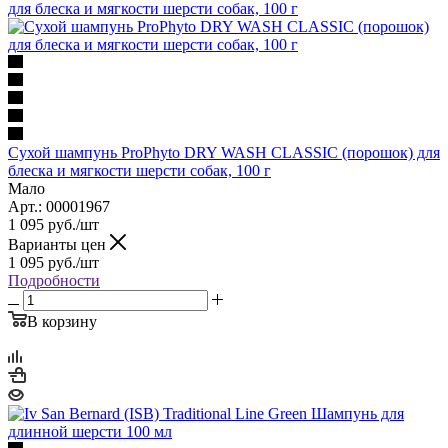
Сухой шампунь ProPhyto DRY WASH CLASSIC (порошок) для
блеска и мягкости шерсти собак, 100 г
Мало
Арт.: 00001967
1 095
руб.
/шт
Варианты цен
1 095
руб.
/шт
Подробности
В корзину