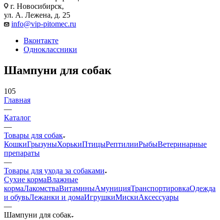
г. Новосибирск,
ул. А. Лежена, д. 25
info@vip-pitomec.ru
Вконтакте
Одноклассники
Шампуни для собак
105
Главная
—
Каталог
—
Товары для собак
Кошки
Грызуны
Хорьки
Птицы
Рептилии
Рыбы
Ветеринарные
препараты
—
Товары для ухода за собаками
Сухие корма
Влажные
корма
Лакомства
Витамины
Амуниция
Транспортировка
Одежда
и обувь
Лежанки и дома
Игрушки
Миски
Аксессуары
—
Шампуни для собак