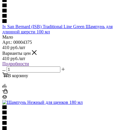
Iv San Bernard (ISB) Traditional Line Green Шампунь для
длинной шерсти 100 мл
Мало
Арт.: 00004375
410
руб.
/шт
Варианты цен
410
руб.
/шт
Подробности
В корзину