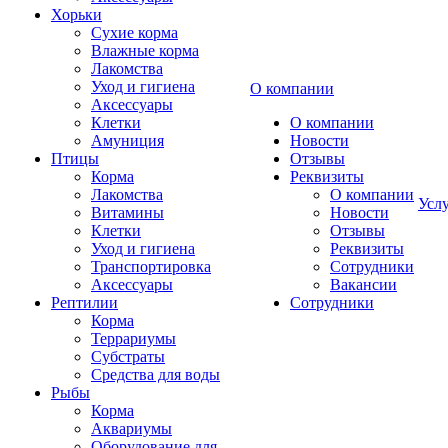
Хорьки
Сухие корма
Влажные корма
Лакомства
Уход и гигиена
О компании
Аксессуары
Клетки
О компании
Амуниция
Новости
Птицы
Отзывы
Корма
Реквизиты
Лакомства
О компании
Усл
Витамины
Новости
Клетки
Отзывы
Уход и гигиена
Реквизиты
Транспортировка
Сотрудники
Аксессуары
Вакансии
Рептилии
Сотрудники
Корма
Террариумы
Субстраты
Средства для воды
Рыбы
Корма
Аквариумы
Оборудование для