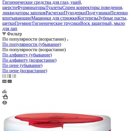
Гигиенические средства для глаз, ушей,
шерсти
Фурминаторы
Туалеты
Спреи корректоры поведения,
ликвидаторы запохов
Расчески
Пуходерки
Подгузники
Пеленки
впитывающие
Машинки для стрижки
Когтерезы
Зубные пасты,
щетки
Груминг
Гигиенические трусики
Воск защитный, мыло
для лап
Фильтр
По популярности (возрастание)
По популярности (убывание)
По популярности (возрастание)
По алфавиту (убывание)
По алфавиту (возрастание)
По цене (убывание)
По цене (возрастание)