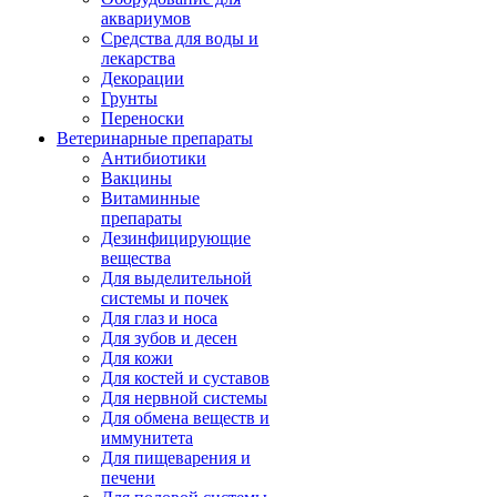
аквариумов
Средства для воды и
лекарства
Декорации
Грунты
Переноски
Ветеринарные препараты
Антибиотики
Вакцины
Витаминные
препараты
Дезинфицирующие
вещества
Для выделительной
системы и почек
Для глаз и носа
Для зубов и десен
Для кожи
Для костей и суставов
Для нервной системы
Для обмена веществ и
иммунитета
Для пищеварения и
печени