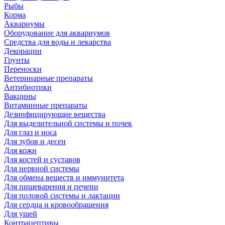
Рыбы
Корма
Аквариумы
Оборудование для аквариумов
Средства для воды и лекарства
Декорации
Грунты
Переноски
Ветеринарные препараты
Антибиотики
Вакцины
Витаминные препараты
Дезинфицирующие вещества
Для выделительной системы и почек
Для глаз и носа
Для зубов и десен
Для кожи
Для костей и суставов
Для нервной системы
Для обмена веществ и иммунитета
Для пищеварения и печени
Для половой системы и лактации
Для сердца и кровообращения
Для ушей
Контрацептивы