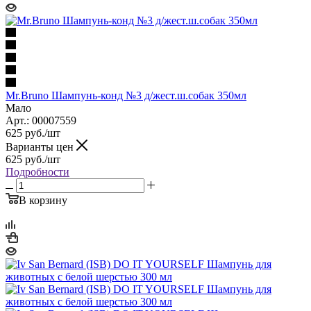
Mr.Bruno Шампунь-конд №3 д/жест.ш.собак 350мл
Мало
Арт.: 00007559
625
руб.
/шт
Варианты цен
625
руб.
/шт
Подробности
В корзину