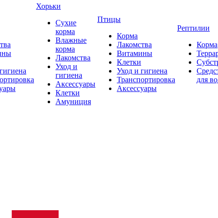
Хорьки
Птицы
Сухие
Рептилии
корма
Корма
Влажные
тва
Лакомства
Корма
корма
ины
Витамины
Терра
Лакомства
Клетки
Субст
Уход и
 гигиена
Уход и гигиена
Средс
гигиена
ортировка
Транспортировка
для в
Аксессуары
уары
Аксессуары
Клетки
Амуниция