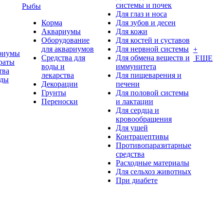
системы и почек
Рыбы
Для глаз и носа
Корма
Для зубов и десен
Аквариумы
Для кожи
Оборудование
Для костей и суставов
для аквариумов
Для нервной системы
+
риумы
Средства для
Для обмена веществ и
ЕЩЕ
раты
воды и
иммунитета
тва
лекарства
Для пищеварения и
оды
Декорации
печени
Грунты
Для половой системы
Переноски
и лактации
Для сердца и
кровообращения
Для ушей
Контрацептивы
Противопаразитарные
средства
Расходные материалы
Для сельхоз животных
При диабете