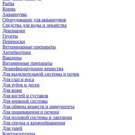
Рыбы
Корма
Аквариумы
Оборудование для аквариумов
Средства для воды и лекарства
Декорации
Грунты
Переноски
Ветеринарные препараты
Антибиотики
Вакцины
Витаминные препараты
Дезинфицирующие вещества
Для выделительной системы и почек
Для глаз и носа
Для зубов и десен
Для кожи
Для костей и суставов
Для нервной системы
Для обмена веществ и иммунитета
Для пищеварения и печени
Для половой системы и лактации
Для сердца и кровообращения
Для ушей
Контрацептивы