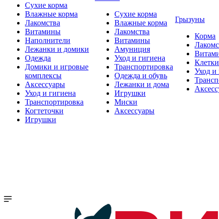
Сухие корма
Влажные корма
Сухие корма
Грызуны
Лакомства
Влажные корма
Витамины
Лакомства
Корма
Наполнители
Витамины
Лакомс
Лежанки и домики
Амуниция
Витам
Одежда
Уход и гигиена
Клетки
Домики и игровые
Транспортировка
Уход и
комплексы
Одежда и обувь
Трансп
Аксессуары
Лежанки и дома
Аксесс
Уход и гигиена
Игрушки
Транспортировка
Миски
Когтеточки
Аксессуары
Игрушки