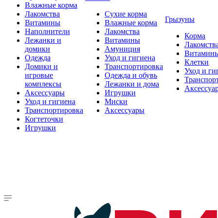
Влажные корма
Лакомства
Сухие корма
Грызуны
Витамины
Влажные корма
Наполнители
Лакомства
Корма
Лежанки и
Витамины
Лакомств
домики
Амуниция
Витамин
Одежда
Уход и гигиена
Клетки
Домики и
Транспортировка
Уход и ги
игровые
Одежда и обувь
Транспор
комплексы
Лежанки и дома
Аксессуа
Аксессуары
Игрушки
Уход и гигиена
Миски
Транспортировка
Аксессуары
Когтеточки
Игрушки