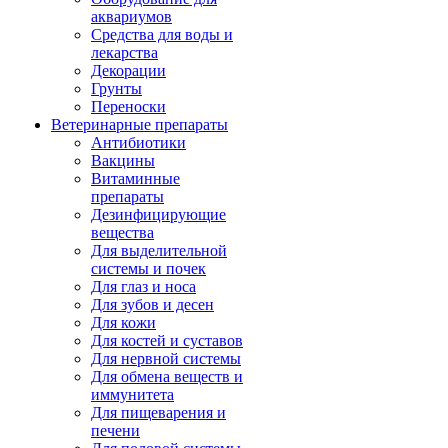
аквариумов
Средства для воды и
лекарства
Декорации
Грунты
Переноски
Ветеринарные препараты
Антибиотики
Вакцины
Витаминные
препараты
Дезинфицирующие
вещества
Для выделительной
системы и почек
Для глаз и носа
Для зубов и десен
Для кожи
Для костей и суставов
Для нервной системы
Для обмена веществ и
иммунитета
Для пищеварения и
печени