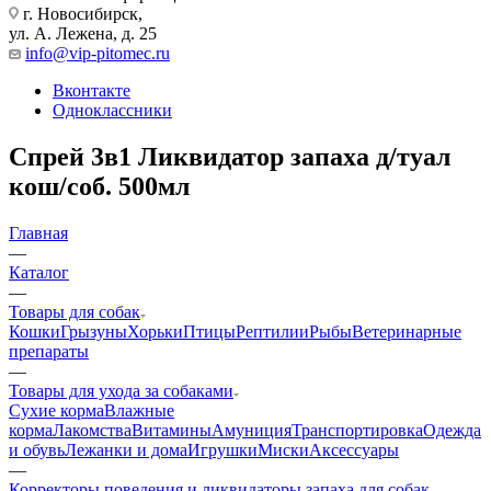
г. Новосибирск,
ул. А. Лежена, д. 25
info@vip-pitomec.ru
Вконтакте
Одноклассники
Спрей 3в1 Ликвидатор запаха д/туал
кош/соб. 500мл
Главная
—
Каталог
—
Товары для собак
Кошки
Грызуны
Хорьки
Птицы
Рептилии
Рыбы
Ветеринарные
препараты
—
Товары для ухода за собаками
Сухие корма
Влажные
корма
Лакомства
Витамины
Амуниция
Транспортировка
Одежда
и обувь
Лежанки и дома
Игрушки
Миски
Аксессуары
—
Корректоры поведения и ликвидаторы запаха для собак