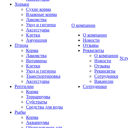
Хорьки
Сухие корма
Влажные корма
Лакомства
Уход и гигиена
О компании
Аксессуары
Клетки
О компании
Амуниция
Новости
Птицы
Отзывы
Корма
Реквизиты
Лакомства
О компании
Усл
Витамины
Новости
Клетки
Отзывы
Уход и гигиена
Реквизиты
Транспортировка
Сотрудники
Аксессуары
Вакансии
Рептилии
Сотрудники
Корма
Террариумы
Субстраты
Средства для воды
Рыбы
Корма
Аквариумы
Оборудование для