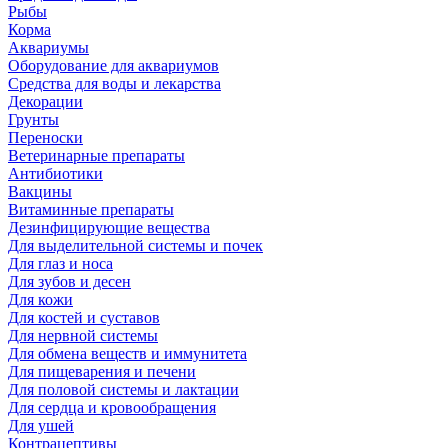
Рыбы
Корма
Аквариумы
Оборудование для аквариумов
Средства для воды и лекарства
Декорации
Грунты
Переноски
Ветеринарные препараты
Антибиотики
Вакцины
Витаминные препараты
Дезинфицирующие вещества
Для выделительной системы и почек
Для глаз и носа
Для зубов и десен
Для кожи
Для костей и суставов
Для нервной системы
Для обмена веществ и иммунитета
Для пищеварения и печени
Для половой системы и лактации
Для сердца и кровообращения
Для ушей
Контрацептивы