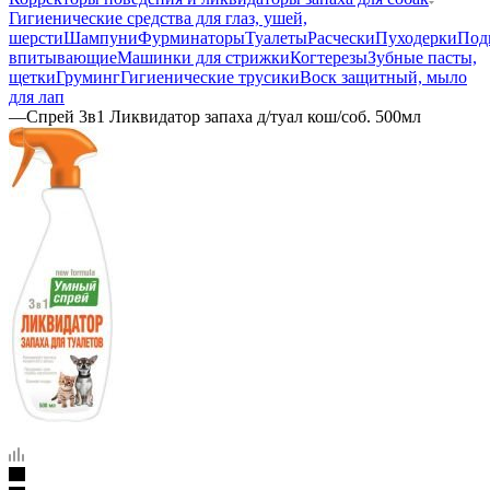
Гигиенические средства для глаз, ушей,
шерсти
Шампуни
Фурминаторы
Туалеты
Расчески
Пуходерки
Под
впитывающие
Машинки для стрижки
Когтерезы
Зубные пасты,
щетки
Груминг
Гигиенические трусики
Воск защитный, мыло
для лап
—
Спрей 3в1 Ликвидатор запаха д/туал кош/соб. 500мл