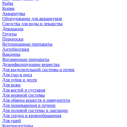
Рыбы
Корма
Аквариумы
Оборудование для аквариумов
Средства для воды и лекарства
Декорации
Грунты
Переноски
Ветеринарные препараты
Антибиотики
Вакцины
Витаминные препараты
Дезинфицирующие вещества
Для выделительной системы и почек
Для глаз и носа
Для зубов и десен
Для кожи
Для костей и суставов
Для нервной системы
Для обмена веществ и иммунитета
Для пищеварения и печени
Для половой системы и лактации
Для сердца и кровообращения
Для ушей
Контрацептивы