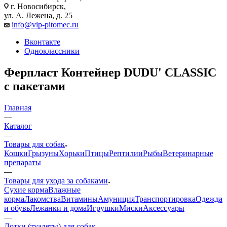
г. Новосибирск,
ул. А. Лежена, д. 25
info@vip-pitomec.ru
Вконтакте
Одноклассники
Ферпласт Контейнер DUDU' CLASSIC
с пакетами
Главная
—
Каталог
—
Товары для собак
Кошки
Грызуны
Хорьки
Птицы
Рептилии
Рыбы
Ветеринарные
препараты
—
Товары для ухода за собаками
Сухие корма
Влажные
корма
Лакомства
Витамины
Амуниция
Транспортировка
Одежда
и обувь
Лежанки и дома
Игрушки
Миски
Аксессуары
—
Лотки (туалеты) для собак