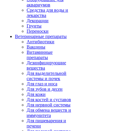
аквариумов
Средства для воды и
лекарства
Декорации
Грунты
Переноски
Ветеринарные препараты
Антибиотики
Вакцины
Витаминные
препараты
Дезинфицирующие
вещества
Для выделительной
системы и почек
Для глаз и носа
Для зубов и десен
Для кожи
Для костей и суставов
Для нервной системы
Для обмена веществ и
иммунитета
Для пищеварения и
печени