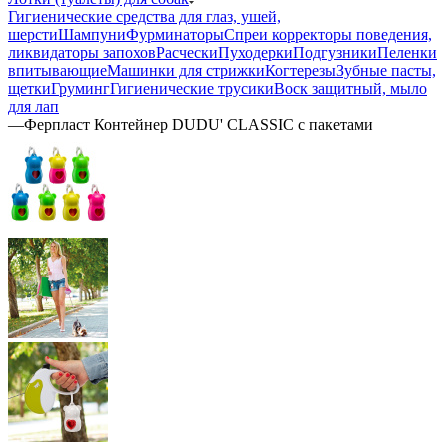
Гигиенические средства для глаз, ушей,
шерсти
Шампуни
Фурминаторы
Спреи корректоры поведения,
ликвидаторы запохов
Расчески
Пуходерки
Подгузники
Пеленки
впитывающие
Машинки для стрижки
Когтерезы
Зубные пасты,
щетки
Груминг
Гигиенические трусики
Воск защитный, мыло
для лап
—
Ферпласт Контейнер DUDU' CLASSIC с пакетами