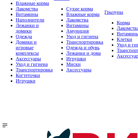
Влажные корма
Лакомства
Сухие корма
Грызуны
Витамины
Влажные корма
Наполнители
Лакомства
Корма
Лежанки и
Витамины
Лакомств
домики
Амуниция
Витамин
Одежда
Уход и гигиена
Клетки
Домики и
Транспортировка
Уход и ги
игровые
Одежда и обувь
Транспор
комплексы
Лежанки и дома
Аксессуа
Аксессуары
Игрушки
Уход и гигиена
Миски
Транспортировка
Аксессуары
Когтеточки
Игрушки