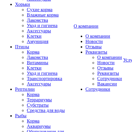
Хорьки
Сухие корма
Влажные корма
Лакомства
Уход и гигиена
О компании
Аксессуары
Клетки
О компании
Амуниция
Новости
Птицы
Отзывы
Корма
Реквизиты
Лакомства
О компании
Усл
Витамины
Новости
Клетки
Отзывы
Уход и гигиена
Реквизиты
Транспортировка
Сотрудники
Аксессуары
Вакансии
Рептилии
Сотрудники
Корма
Террариумы
Субстраты
Средства для воды
Рыбы
Корма
Аквариумы
Оборудование для