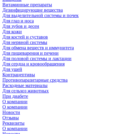
Витаминные препараты
Дезинфицирующие вещества
Для выделительной системы и почек
Для глаз и носа
Для зубов и десен
Для кожи
Для костей и суставов
Для нервной системы
Для обмена веществ и иммунитета
Для пищеварения и печени
Для половой системы и лактации
Для сердца и кровообращения
Для ушей
Контрацептивы
Противопаразитарные средства
Расходные материалы
Для сельхоз животных
При диабете
О компании
О компании
Новости
Отзывы
Реквизиты
О компании
Новости