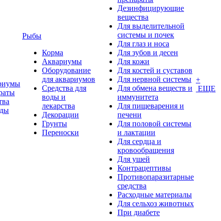
Дезинфицирующие
вещества
Для выделительной
системы и почек
Рыбы
Для глаз и носа
Корма
Для зубов и десен
Аквариумы
Для кожи
Оборудование
Для костей и суставов
для аквариумов
Для нервной системы
+
риумы
Средства для
Для обмена веществ и
ЕЩЕ
раты
воды и
иммунитета
тва
лекарства
Для пищеварения и
оды
Декорации
печени
Грунты
Для половой системы
Переноски
и лактации
Для сердца и
кровообращения
Для ушей
Контрацептивы
Противопаразитарные
средства
Расходные материалы
Для сельхоз животных
При диабете