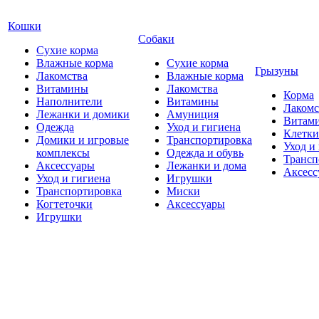
Кошки
Собаки
Сухие корма
Влажные корма
Сухие корма
Грызуны
Лакомства
Влажные корма
Витамины
Лакомства
Корма
Наполнители
Витамины
Лакомс
Лежанки и домики
Амуниция
Витам
Одежда
Уход и гигиена
Клетки
Домики и игровые
Транспортировка
Уход и
комплексы
Одежда и обувь
Трансп
Аксессуары
Лежанки и дома
Аксесс
Уход и гигиена
Игрушки
Транспортировка
Миски
Когтеточки
Аксессуары
Игрушки