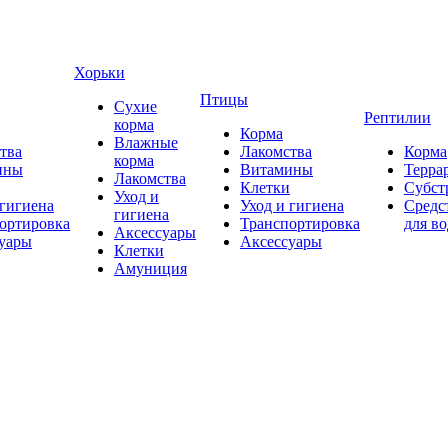
Хорьки
Птицы
Сухие
Рептилии
корма
Корма
Влажные
тва
Лакомства
Корма
корма
ины
Витамины
Терра
Лакомства
Клетки
Субст
Уход и
 гигиена
Уход и гигиена
Средс
гигиена
ортировка
Транспортировка
для в
Аксессуары
уары
Аксессуары
Клетки
Амуниция