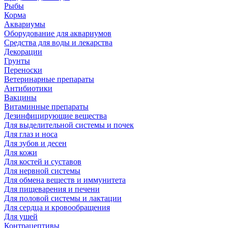
Рыбы
Корма
Аквариумы
Оборудование для аквариумов
Средства для воды и лекарства
Декорации
Грунты
Переноски
Ветеринарные препараты
Антибиотики
Вакцины
Витаминные препараты
Дезинфицирующие вещества
Для выделительной системы и почек
Для глаз и носа
Для зубов и десен
Для кожи
Для костей и суставов
Для нервной системы
Для обмена веществ и иммунитета
Для пищеварения и печени
Для половой системы и лактации
Для сердца и кровообращения
Для ушей
Контрацептивы