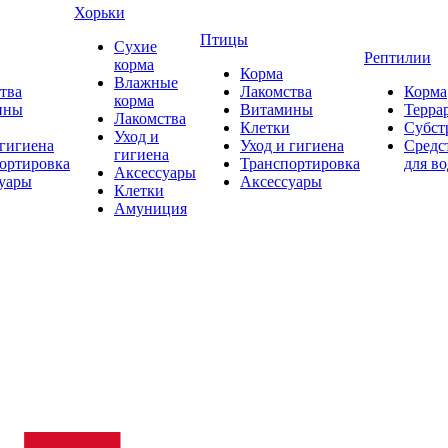
Хорьки
Птицы
Сухие
Рептилии
корма
Корма
Влажные
тва
Лакомства
Корма
корма
ины
Витамины
Терра
Лакомства
Клетки
Субст
Уход и
 гигиена
Уход и гигиена
Средс
гигиена
ортировка
Транспортировка
для в
Аксессуары
уары
Аксессуары
Клетки
Амуниция