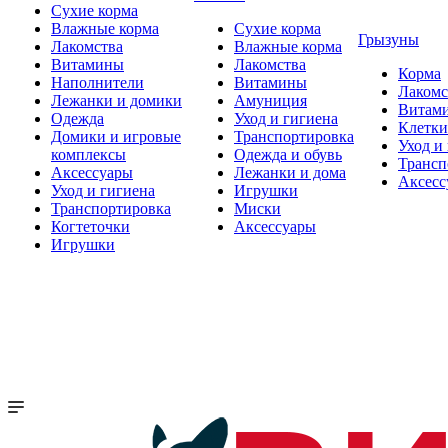
Сухие корма
Влажные корма
Сухие корма
Грызуны
Лакомства
Влажные корма
Витамины
Лакомства
Корма
Наполнители
Витамины
Лакомс
Лежанки и домики
Амуниция
Витам
Одежда
Уход и гигиена
Клетки
Домики и игровые
Транспортировка
Уход и
комплексы
Одежда и обувь
Трансп
Аксессуары
Лежанки и дома
Аксесс
Уход и гигиена
Игрушки
Транспортировка
Миски
Когтеточки
Аксессуары
Игрушки