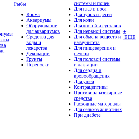
системы и почек
Рыбы
Для глаз и носа
Корма
Для зубов и десен
Аквариумы
Для кожи
Оборудование
Для костей и суставов
для аквариумов
Для нервной системы
+
риумы
Средства для
Для обмена веществ и
ЕЩЕ
раты
воды и
иммунитета
тва
лекарства
Для пищеварения и
оды
Декорации
печени
Грунты
Для половой системы
Переноски
и лактации
Для сердца и
кровообращения
Для ушей
Контрацептивы
Противопаразитарные
средства
Расходные материалы
Для сельхоз животных
При диабете