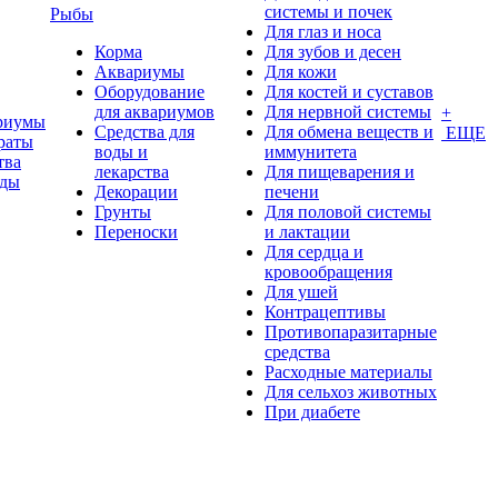
системы и почек
Рыбы
Для глаз и носа
Корма
Для зубов и десен
Аквариумы
Для кожи
Оборудование
Для костей и суставов
для аквариумов
Для нервной системы
+
риумы
Средства для
Для обмена веществ и
ЕЩЕ
раты
воды и
иммунитета
тва
лекарства
Для пищеварения и
оды
Декорации
печени
Грунты
Для половой системы
Переноски
и лактации
Для сердца и
кровообращения
Для ушей
Контрацептивы
Противопаразитарные
средства
Расходные материалы
Для сельхоз животных
При диабете