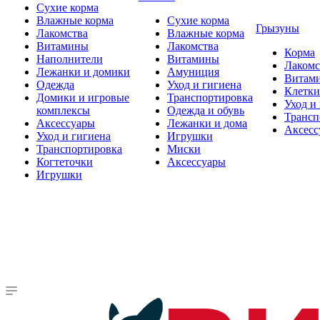
Сухие корма
Влажные корма
Сухие корма
Грызуны
Лакомства
Влажные корма
Витамины
Лакомства
Корма
Наполнители
Витамины
Лакомс
Лежанки и домики
Амуниция
Витам
Одежда
Уход и гигиена
Клетки
Домики и игровые
Транспортировка
Уход и
комплексы
Одежда и обувь
Трансп
Аксессуары
Лежанки и дома
Аксесс
Уход и гигиена
Игрушки
Транспортировка
Миски
Когтеточки
Аксессуары
Игрушки