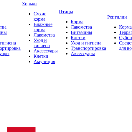
Хорьки
Птицы
Сухие
Рептилии
корма
Корма
Влажные
тва
Лакомства
Корма
корма
ины
Витамины
Терра
Лакомства
Клетки
Субст
Уход и
 гигиена
Уход и гигиена
Средс
гигиена
ортировка
Транспортировка
для в
Аксессуары
уары
Аксессуары
Клетки
Амуниция