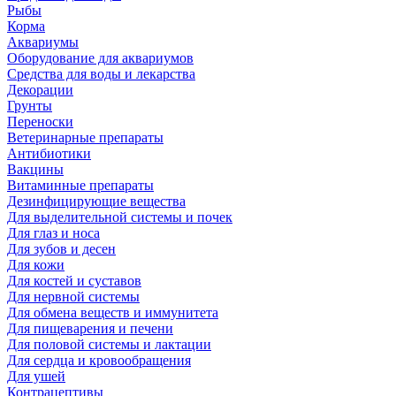
Рыбы
Корма
Аквариумы
Оборудование для аквариумов
Средства для воды и лекарства
Декорации
Грунты
Переноски
Ветеринарные препараты
Антибиотики
Вакцины
Витаминные препараты
Дезинфицирующие вещества
Для выделительной системы и почек
Для глаз и носа
Для зубов и десен
Для кожи
Для костей и суставов
Для нервной системы
Для обмена веществ и иммунитета
Для пищеварения и печени
Для половой системы и лактации
Для сердца и кровообращения
Для ушей
Контрацептивы