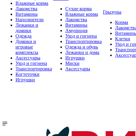
Влажные корма
Лакомства
Сухие корма
Грызуны
Витамины
Влажные корма
Наполнители
Лакомства
Корма
Лежанки и
Витамины
Лакомств
домики
Амуниция
Витамин
Одежда
Уход и гигиена
Клетки
Домики и
Транспортировка
Уход и ги
игровые
Одежда и обувь
Транспор
комплексы
Лежанки и дома
Аксессуа
Аксессуары
Игрушки
Уход и гигиена
Миски
Транспортировка
Аксессуары
Когтеточки
Игрушки