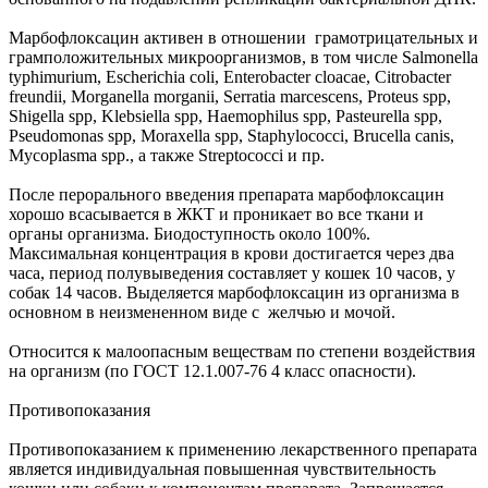
Марбофлоксацин активен в отношении грамотрицательных и
грамположительных микроорганизмов, в том числе Salmonella
typhimurium, Escherichia coli, Enterobacter cloacae, Citrobacter
freundii, Morganella morganii, Serratia marcescens, Proteus spp,
Shigella spp, Klebsiella spp, Haemophilus spp, Pasteurella spp,
Pseudomonas spp, Moraxella spp, Staphylococci, Brucella canis,
Mycoplasma spp., а также Streptococci и пр.
После перорального введения препарата марбофлоксацин
хорошо всасывается в ЖКТ и проникает во все ткани и
органы организма. Биодоступность около 100%.
Максимальная концентрация в крови достигается через два
часа, период полувыведения составляет у кошек 10 часов, у
собак 14 часов. Выделяется марбофлоксацин из организма в
основном в неизмененном виде с желчью и мочой.
Относится к малоопасным веществам по степени воздействия
на организм (по ГОСТ 12.1.007-76 4 класс опасности).
Противопоказания
Противопоказанием к применению лекарственного препарата
является индивидуальная повышенная чувствительность