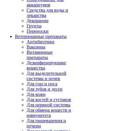
аквариумов
Средства для воды и
лекарства
Декорации
Грунты
Переноски
Ветеринарные препараты
Антибиотики
Вакцины
Витаминные
препараты
Дезинфицирующие
вещества
Для выделительной
системы и почек
Для глаз и носа
Для зубов и десен
Для кожи
Для костей и суставов
Для нервной системы
Для обмена веществ и
иммунитета
Для пищеварения и
печени