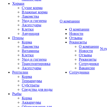
Хорьки
Сухие корма
Влажные корма
Лакомства
Уход и гигиена
О компании
Аксессуары
Клетки
О компании
Амуниция
Новости
Птицы
Отзывы
Корма
Реквизиты
Лакомства
О компании
Усл
Витамины
Новости
Клетки
Отзывы
Уход и гигиена
Реквизиты
Транспортировка
Сотрудники
Аксессуары
Вакансии
Рептилии
Сотрудники
Корма
Террариумы
Субстраты
Средства для воды
Рыбы
Корма
Аквариумы
Оборудование для