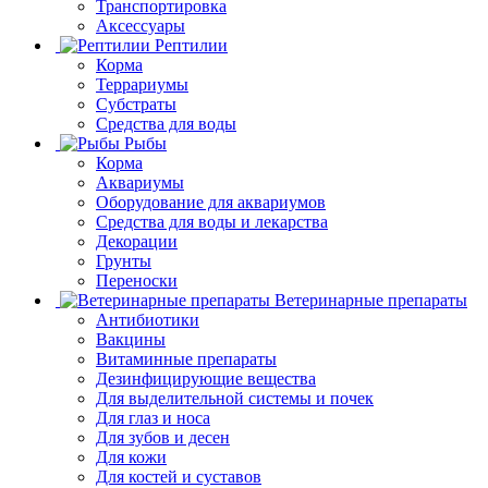
Транспортировка
Аксессуары
Рептилии
Корма
Террариумы
Субстраты
Средства для воды
Рыбы
Корма
Аквариумы
Оборудование для аквариумов
Средства для воды и лекарства
Декорации
Грунты
Переноски
Ветеринарные препараты
Антибиотики
Вакцины
Витаминные препараты
Дезинфицирующие вещества
Для выделительной системы и почек
Для глаз и носа
Для зубов и десен
Для кожи
Для костей и суставов