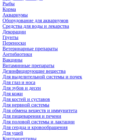
Рыбы
Корма
Аквариумы
Оборудование для аквариумов
Средства для воды и лекарства
Декорации
Грунты
Переноски
Ветеринарные препараты
Антибиотики
Вакцины
Витаминные препараты
Дезинфицирующие вещества
Для выделительной системы и почек
Для глаз и носа
Для зубов и десен
Для кожи
Для костей и суставов
Для нервной системы
Для обмена веществ и иммунитета
Для пищеварения и печени
Для половой системы и лактации
Для сердца и кровообращения
Для ушей
Контрацептивы