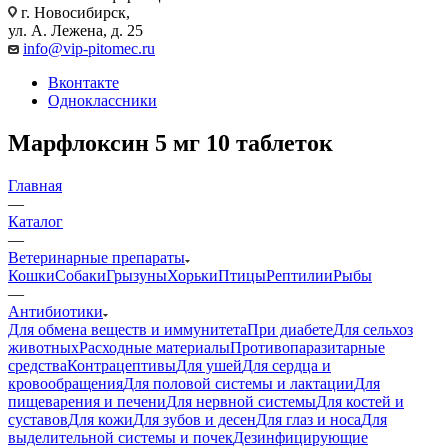
г. Новосибирск,
ул. А. Лежена, д. 25
info@vip-pitomec.ru
Вконтакте
Одноклассники
Марфлоксин 5 мг 10 таблеток
Главная
—
Каталог
—
Ветеринарные препараты
Кошки
Собаки
Грызуны
Хорьки
Птицы
Рептилии
Рыбы
—
Антибиотики
Для обмена веществ и иммунитета
При диабете
Для сельхоз
животных
Расходные материалы
Противопаразитарные
средства
Контрацептивы
Для ушей
Для сердца и
кровообращения
Для половой системы и лактации
Для
пищеварения и печени
Для нервной системы
Для костей и
суставов
Для кожи
Для зубов и десен
Для глаз и носа
Для
выделительной системы и почек
Дезинфицирующие