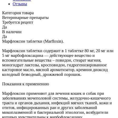
Отзывы
Категория товара
Ветеринарные препараты
Требуется рецепт
Да
В наличии
Да
Марфлоксин таблетки (Marfloxin).
Марфлоксин таблетки содержит в 1 таблетке 80 мг, 20 мг или
5 мг марбофлоксацина — действующее вещество и
вспомогательные вещества – повидон, стеарат магния,
моногидрат лактозы, кросповидон, гидрогенизированное
касторовое масло, мясной ароматизатор, кремния диоксид
колодный безводный, дрожжевой порошок.
Показания к применению
Марфлоксин применяют для лечения кошек и собак при
заболеваниях мочеполовой системы, желудочно-кишечного
тракта и органов дыхания, инфекций мягких тканей, кожи и
отитов, инфицированных ран и других заболеваний
микоплазменной и бактериальной этиологии, возбудители
которых чувствительны к марбофлоксацину.