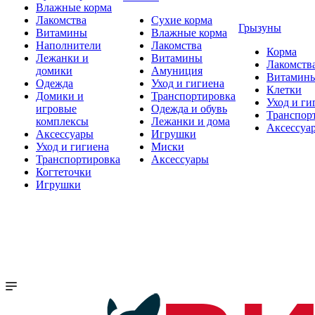
Влажные корма
Лакомства
Сухие корма
Грызуны
Витамины
Влажные корма
Наполнители
Лакомства
Корма
Лежанки и
Витамины
Лакомств
домики
Амуниция
Витамин
Одежда
Уход и гигиена
Клетки
Домики и
Транспортировка
Уход и ги
игровые
Одежда и обувь
Транспор
комплексы
Лежанки и дома
Аксессуа
Аксессуары
Игрушки
Уход и гигиена
Миски
Транспортировка
Аксессуары
Когтеточки
Игрушки