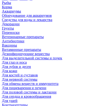
Рыбы
Корма
Аквариумы
Оборудование для аквариумов
Средства для воды и лекарства
Декорации
Грунты
Переноски
Ветеринарные препараты
Антибиотики
Вакцины
Витаминные препараты
Дезинфицирующие вещества
Для выделительной системы и почек
Для глаз и носа
Для зубов и десен
Для кожи
Для костей и суставов
Для нервной системы
Для обмена веществ и иммунитета
Для пищеварения и печени
Для половой системы и лактации
Для сердца и кровообращения
Для ушей
Контрацептивы