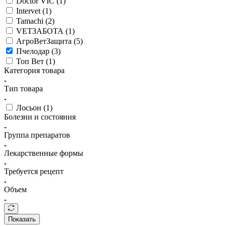
Doctor VIC (
1
)
Intervet (
1
)
Tamachi (
2
)
VETЗАБОТА (
1
)
АгроВетЗащита (
5
)
Пчелодар (
3
)
Топ Вет (
1
)
Категория товара
Тип товара
Лосьон (
1
)
Болезни и состояния
Группа препаратов
Лекарственные формы
Требуется рецепт
Объем
Показать