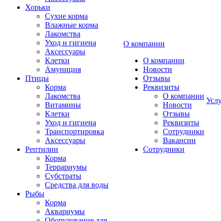
Хорьки
Сухие корма
Влажные корма
Лакомства
Уход и гигиена
О компании
Аксессуары
Клетки
О компании
Амуниция
Новости
Птицы
Отзывы
Корма
Реквизиты
Лакомства
О компании
Усл
Витамины
Новости
Клетки
Отзывы
Уход и гигиена
Реквизиты
Транспортировка
Сотрудники
Аксессуары
Вакансии
Рептилии
Сотрудники
Корма
Террариумы
Субстраты
Средства для воды
Рыбы
Корма
Аквариумы
Оборудование для