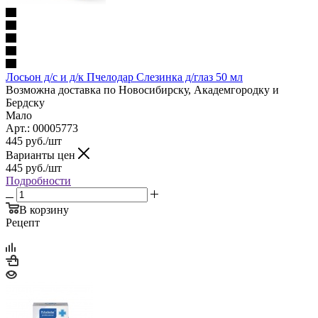
Лосьон д/с и д/к Пчелодар Слезинка д/глаз 50 мл
Возможна доставка по Новосибирску, Академгородку и
Бердску
Мало
Арт.: 00005773
445
руб.
/шт
Варианты цен
445
руб.
/шт
Подробности
В корзину
Рецепт