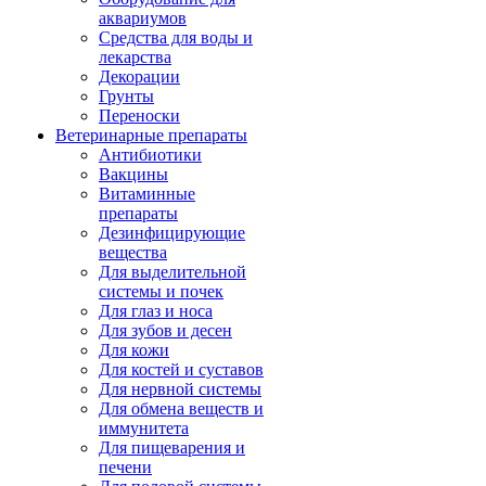
аквариумов
Средства для воды и
лекарства
Декорации
Грунты
Переноски
Ветеринарные препараты
Антибиотики
Вакцины
Витаминные
препараты
Дезинфицирующие
вещества
Для выделительной
системы и почек
Для глаз и носа
Для зубов и десен
Для кожи
Для костей и суставов
Для нервной системы
Для обмена веществ и
иммунитета
Для пищеварения и
печени