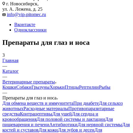
г. Новосибирск,
ул. А. Лежена, д. 25
info@vip-pitomec.ru
Вконтакте
Одноклассники
Препараты для глаз и носа
3
Главная
—
Каталог
—
Ветеринарные препараты
Кошки
Собаки
Грызуны
Хорьки
Птицы
Рептилии
Рыбы
—
Препараты для глаз и носа
Для обмена веществ и иммунитета
При диабете
Для сельхоз
животных
Расходные материалы
Противопаразитарные
средства
Контрацептивы
Для ушей
Для сердца и
кровообращения
Для половой системы и лактации
Для
пищеварения и печени
Антибиотики
Для нервной системы
Для
костей и суставов
Для кожи
Для зубов и десен
Для