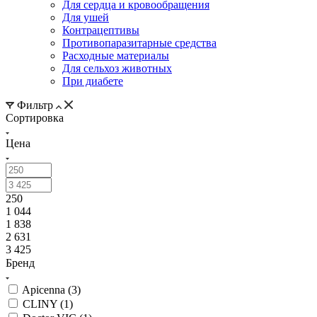
Для сердца и кровообращения
Для ушей
Контрацептивы
Противопаразитарные средства
Расходные материалы
Для сельхоз животных
При диабете
Фильтр
Сортировка
Цена
250
1 044
1 838
2 631
3 425
Бренд
Apicenna (
3
)
CLINY (
1
)