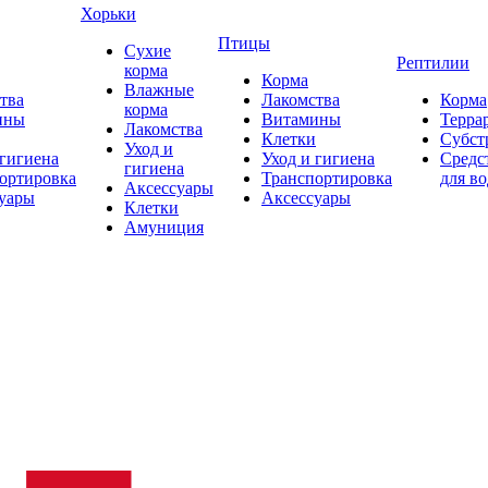
Хорьки
Птицы
Сухие
Рептилии
корма
Корма
Влажные
тва
Лакомства
Корма
корма
ины
Витамины
Терра
Лакомства
Клетки
Субст
Уход и
 гигиена
Уход и гигиена
Средс
гигиена
ортировка
Транспортировка
для в
Аксессуары
уары
Аксессуары
Клетки
Амуниция