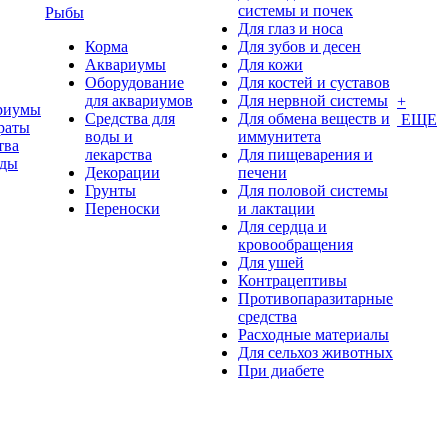
системы и почек
Рыбы
Для глаз и носа
Корма
Для зубов и десен
Аквариумы
Для кожи
Оборудование
Для костей и суставов
для аквариумов
Для нервной системы
+
риумы
Средства для
Для обмена веществ и
ЕЩЕ
раты
воды и
иммунитета
тва
лекарства
Для пищеварения и
оды
Декорации
печени
Грунты
Для половой системы
Переноски
и лактации
Для сердца и
кровообращения
Для ушей
Контрацептивы
Противопаразитарные
средства
Расходные материалы
Для сельхоз животных
При диабете