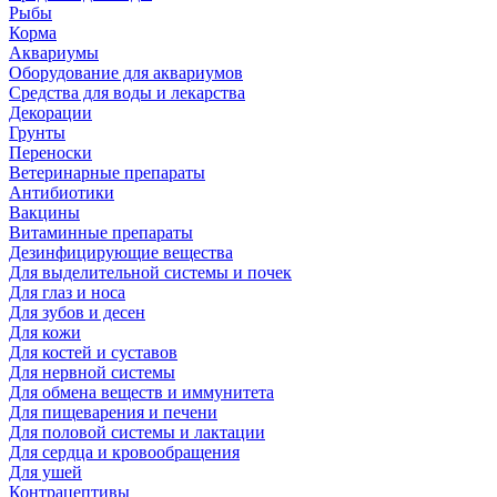
Рыбы
Корма
Аквариумы
Оборудование для аквариумов
Средства для воды и лекарства
Декорации
Грунты
Переноски
Ветеринарные препараты
Антибиотики
Вакцины
Витаминные препараты
Дезинфицирующие вещества
Для выделительной системы и почек
Для глаз и носа
Для зубов и десен
Для кожи
Для костей и суставов
Для нервной системы
Для обмена веществ и иммунитета
Для пищеварения и печени
Для половой системы и лактации
Для сердца и кровообращения
Для ушей
Контрацептивы