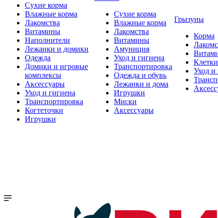
Сухие корма
Влажные корма
Сухие корма
Грызуны
Лакомства
Влажные корма
Витамины
Лакомства
Корма
Наполнители
Витамины
Лакомс
Лежанки и домики
Амуниция
Витам
Одежда
Уход и гигиена
Клетки
Домики и игровые
Транспортировка
Уход и
комплексы
Одежда и обувь
Трансп
Аксессуары
Лежанки и дома
Аксесс
Уход и гигиена
Игрушки
Транспортировка
Миски
Когтеточки
Аксессуары
Игрушки