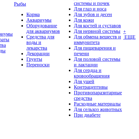
системы и почек
Рыбы
Для глаз и носа
Корма
Для зубов и десен
Аквариумы
Для кожи
Оборудование
Для костей и суставов
для аквариумов
Для нервной системы
+
риумы
Средства для
Для обмена веществ и
ЕЩЕ
раты
воды и
иммунитета
тва
лекарства
Для пищеварения и
оды
Декорации
печени
Грунты
Для половой системы
Переноски
и лактации
Для сердца и
кровообращения
Для ушей
Контрацептивы
Противопаразитарные
средства
Расходные материалы
Для сельхоз животных
При диабете