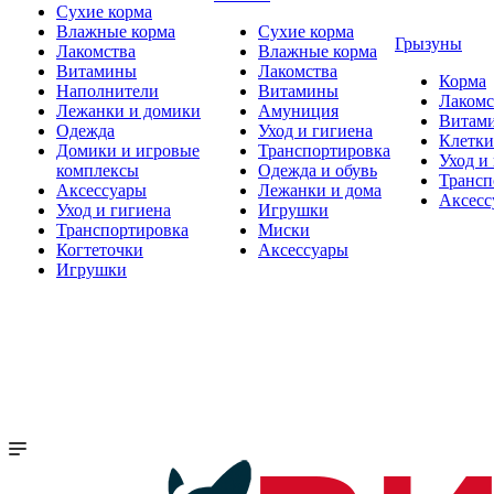
Сухие корма
Влажные корма
Сухие корма
Грызуны
Лакомства
Влажные корма
Витамины
Лакомства
Корма
Наполнители
Витамины
Лакомс
Лежанки и домики
Амуниция
Витам
Одежда
Уход и гигиена
Клетки
Домики и игровые
Транспортировка
Уход и
комплексы
Одежда и обувь
Трансп
Аксессуары
Лежанки и дома
Аксесс
Уход и гигиена
Игрушки
Транспортировка
Миски
Когтеточки
Аксессуары
Игрушки