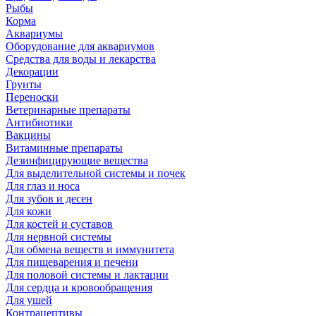
Рыбы
Корма
Аквариумы
Оборудование для аквариумов
Средства для воды и лекарства
Декорации
Грунты
Переноски
Ветеринарные препараты
Антибиотики
Вакцины
Витаминные препараты
Дезинфицирующие вещества
Для выделительной системы и почек
Для глаз и носа
Для зубов и десен
Для кожи
Для костей и суставов
Для нервной системы
Для обмена веществ и иммунитета
Для пищеварения и печени
Для половой системы и лактации
Для сердца и кровообращения
Для ушей
Контрацептивы