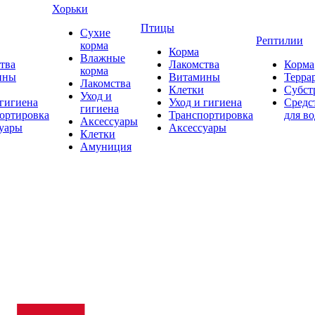
Хорьки
Птицы
Сухие
Рептилии
корма
Корма
Влажные
тва
Лакомства
Корма
корма
ины
Витамины
Терра
Лакомства
Клетки
Субст
Уход и
 гигиена
Уход и гигиена
Средс
гигиена
ортировка
Транспортировка
для в
Аксессуары
уары
Аксессуары
Клетки
Амуниция