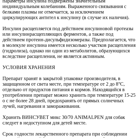
параметры инсулина подвержены значительным
индивидуальным колебаниям. Выраженного связывания с
белками плазмы не отмечается, за исключением
циркулирующих антител к инсулину (в случае их наличия).
Инсулин расщепляется под действием инсулиновой протеазы
или инсулинрасщепляющих ферментов, а также под
действием протеин-дисульфидизомеразы. Предполагается, что
в молекуле инсулина имеется несколько участков расщепления
(гидролиза), однако ни один из метаболитов, образующихся
вследствие расщепления, не является активным.
УСЛОВИЯ ХРАНЕНИЯ
Препарат хранят в закрытой упаковке производителя, в
защищенном от света месте, при температуре от 2 до 8°С,
отдельно от продуктов питания и кормов. Находящийся в
употреблении препарат можно хранить при температуре 15-25
о с не более 28 дней, предохранять от прямых солнечных
лучей, нагревания и замораживания.
Хранить ВИНСУВЕТ микс 30/70 ANIMALPEN для собак
следует в недоступном для детей месте.
Срок годности лекарственного препарата при соблюдении