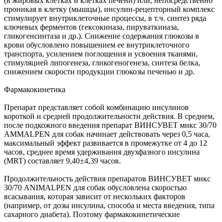
(в жировых клетках и клетках печени) или, непосредственно
проникая в клетку (мышцы), инсулин-рецепторный комплекс
стимулирует внутриклеточные процессы, в т.ч. синтез ряда
ключевых ферментов (гексокиназа, пируваткиназа,
гликогенсинтаза и др.). Снижение содержания глюкозы в
крови обусловлено повышением ее внутриклеточного
транспорта, усилением поглощения и усвоения тканями,
стимуляцией липогенеза, гликогеногенеза, синтеза белка,
снижением скорости продукции глюкозы печенью и др.
Фармакокинетика
Препарат представляет собой комбинацию инсулинов
короткой и средней продолжительности действия. В среднем,
после подкожного введения препарат ВИНСУВЕТ микс 30/70
AMMALPEN для собак начинает действовать через 0,5 часа,
максимальный эффект развивается в промежутке от 4 до 12
часов, среднее время удерживания двухфазного инсулина
(MRT) составляет 9,40±4,39 часов.
Продолжительность действия препаратов ВИНСУВЕТ микс
30/70 ANIMALPEN для собак обусловлена скоростью
всасывания, которая зависит от нескольких факторов
(например, от дозы инсулина, способа и места введения, типа
сахарного диабета). Поэтому фармакокинетические