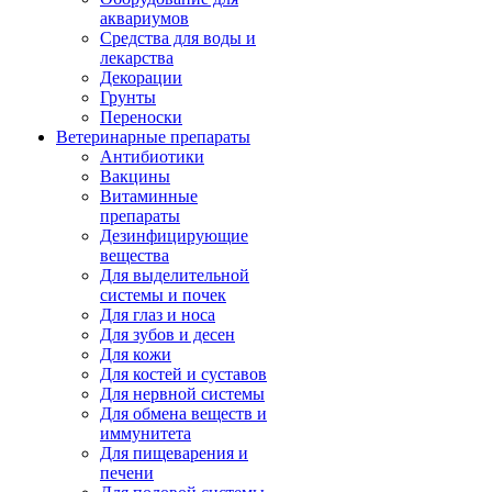
аквариумов
Средства для воды и
лекарства
Декорации
Грунты
Переноски
Ветеринарные препараты
Антибиотики
Вакцины
Витаминные
препараты
Дезинфицирующие
вещества
Для выделительной
системы и почек
Для глаз и носа
Для зубов и десен
Для кожи
Для костей и суставов
Для нервной системы
Для обмена веществ и
иммунитета
Для пищеварения и
печени