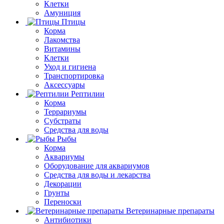
Клетки
Амуниция
Птицы
Корма
Лакомства
Витамины
Клетки
Уход и гигиена
Транспортировка
Аксессуары
Рептилии
Корма
Террариумы
Субстраты
Средства для воды
Рыбы
Корма
Аквариумы
Оборудование для аквариумов
Средства для воды и лекарства
Декорации
Грунты
Переноски
Ветеринарные препараты
Антибиотики