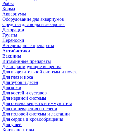
Рыбы
Корма
Аквариумы
Оборудование для аквариумов
Средства для воды и лекарства
Декорации
Грунты
Переноски
Ветеринарные препараты
Антибиотики
Вакцины
Витаминные препараты
Дезинфицирующие вещества
Для выделительной системы и почек
Для глаз и носа
Для зубов и десен
Для кожи
Для костей и суставов
Для нервной системы
Для обмена веществ и иммунитета
Для пищеварения и печени
Для половой системы и лактации
Для сердца и кровообращения
Для ушей
Контрацептивы