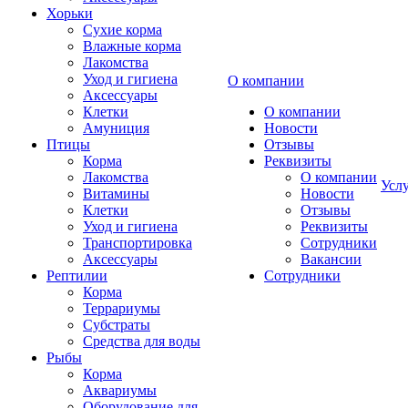
Хорьки
Сухие корма
Влажные корма
Лакомства
Уход и гигиена
О компании
Аксессуары
Клетки
О компании
Амуниция
Новости
Птицы
Отзывы
Корма
Реквизиты
Лакомства
О компании
Усл
Витамины
Новости
Клетки
Отзывы
Уход и гигиена
Реквизиты
Транспортировка
Сотрудники
Аксессуары
Вакансии
Рептилии
Сотрудники
Корма
Террариумы
Субстраты
Средства для воды
Рыбы
Корма
Аквариумы
Оборудование для