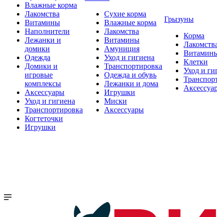
Влажные корма
Лакомства
Сухие корма
Грызуны
Витамины
Влажные корма
Наполнители
Лакомства
Корма
Лежанки и
Витамины
Лакомств
домики
Амуниция
Витамин
Одежда
Уход и гигиена
Клетки
Домики и
Транспортировка
Уход и ги
игровые
Одежда и обувь
Транспор
комплексы
Лежанки и дома
Аксессуа
Аксессуары
Игрушки
Уход и гигиена
Миски
Транспортировка
Аксессуары
Когтеточки
Игрушки