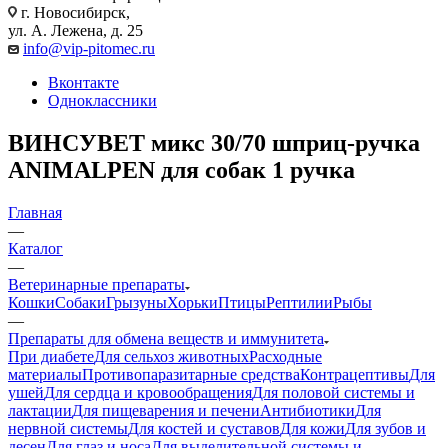
г. Новосибирск,
ул. А. Лежена, д. 25
info@vip-pitomec.ru
Вконтакте
Одноклассники
ВИНСУВЕТ микс 30/70 шприц-ручка
ANIMALPEN для собак 1 ручка
Главная
—
Каталог
—
Ветеринарные препараты
Кошки
Собаки
Грызуны
Хорьки
Птицы
Рептилии
Рыбы
—
Препараты для обмена веществ и иммунитета
При диабете
Для сельхоз животных
Расходные
материалы
Противопаразитарные средства
Контрацептивы
Для
ушей
Для сердца и кровообращения
Для половой системы и
лактации
Для пищеварения и печени
Антибиотики
Для
нервной системы
Для костей и суставов
Для кожи
Для зубов и
десен
Для глаз и носа
Для выделительной системы и