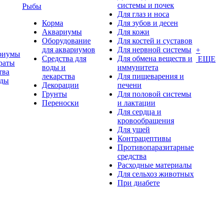
системы и почек
Рыбы
Для глаз и носа
Корма
Для зубов и десен
Аквариумы
Для кожи
Оборудование
Для костей и суставов
для аквариумов
Для нервной системы
+
риумы
Средства для
Для обмена веществ и
ЕЩЕ
раты
воды и
иммунитета
тва
лекарства
Для пищеварения и
оды
Декорации
печени
Грунты
Для половой системы
Переноски
и лактации
Для сердца и
кровообращения
Для ушей
Контрацептивы
Противопаразитарные
средства
Расходные материалы
Для сельхоз животных
При диабете