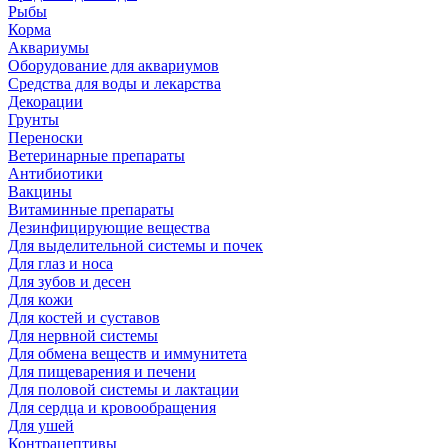
Рыбы
Корма
Аквариумы
Оборудование для аквариумов
Средства для воды и лекарства
Декорации
Грунты
Переноски
Ветеринарные препараты
Антибиотики
Вакцины
Витаминные препараты
Дезинфицирующие вещества
Для выделительной системы и почек
Для глаз и носа
Для зубов и десен
Для кожи
Для костей и суставов
Для нервной системы
Для обмена веществ и иммунитета
Для пищеварения и печени
Для половой системы и лактации
Для сердца и кровообращения
Для ушей
Контрацептивы