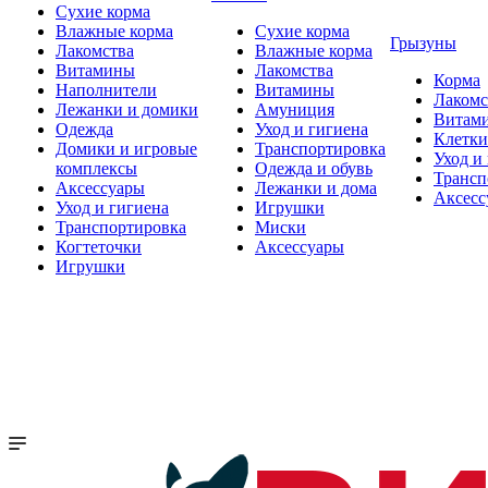
Сухие корма
Влажные корма
Сухие корма
Грызуны
Лакомства
Влажные корма
Витамины
Лакомства
Корма
Наполнители
Витамины
Лакомс
Лежанки и домики
Амуниция
Витам
Одежда
Уход и гигиена
Клетки
Домики и игровые
Транспортировка
Уход и
комплексы
Одежда и обувь
Трансп
Аксессуары
Лежанки и дома
Аксесс
Уход и гигиена
Игрушки
Транспортировка
Миски
Когтеточки
Аксессуары
Игрушки