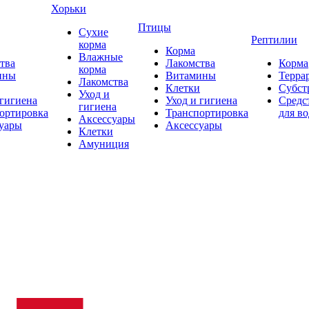
Хорьки
Птицы
Сухие
Рептилии
корма
Корма
Влажные
тва
Лакомства
Корма
корма
ины
Витамины
Терра
Лакомства
Клетки
Субст
Уход и
 гигиена
Уход и гигиена
Средс
гигиена
ортировка
Транспортировка
для в
Аксессуары
уары
Аксессуары
Клетки
Амуниция